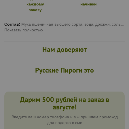
каждому
начинки
заказу
Состав:
Мука пшеничная высшего сорта, вода, дрожжи, соль, масло растительное, капуста белокочанная, лук репчатый
Показать полностью
Нам доверяют
Напишите ваш номер телефона для
получения
ПРОМОКОДА
в СМС
Русские Пироги это
Дарим 500 рублей на заказ в
августе!
Получить промокод
Введите ваш номер телефона и мы пришлем промокод
для подарка в смс
Нажимая кнопку “Получить промокод”, вы автоматически