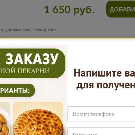
1 650 руб.
ДОБАВИ
ина, шампиньоны, репчатый лук, соль, черный перец.
Нам доверяют
Напишите ва
для получе
Русские Пироги это