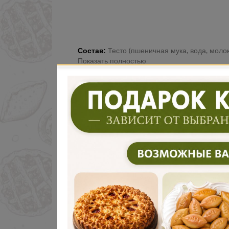
Состав:
Тесто (пшеничная мука, вода, молоко, дрожжи, соль, сахар), говяд
Показать полностью