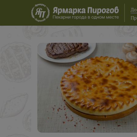
До
Пр