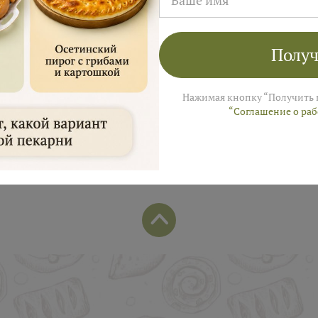
лей на заказ в августе!
ы пришлем промокод для подарка в смс
Получ
Нажимая кнопку “Получить 
“Соглашение о ра
Популярные позиции