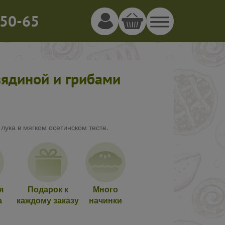
50-65
вядиной и грибами
лука в мягком осетинском тесте.
я
Подарок к
Много
а
каждому заказу
начинки