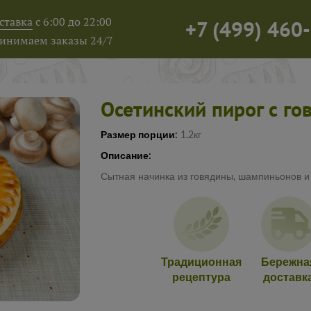
ставка
с 6:00 до 22:00
+7
(
499
)
460-
инимаем заказы 24/7
Осетинский пирог с го
Размер порции:
1.2кг
Описание:
Сытная начинка из говядины, шампиньонов и 
Традиционная
Бережна
рецептура
доставк