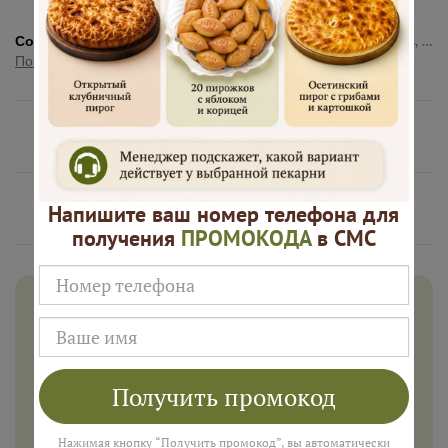
Состав:
Тесто (пшеничная мука, вода, молоко, дрожжи, соль, сахар), говядина, шампиньоны, осетинский сыр, репчатый лук, соль, черный перец.
Показать полностью
Нам доверяют
Русские Пироги это
Напишите ваш номер телефона для
получения
ПРОМОКОДА
в СМС
Дарим 500 рублей на заказ в
августе!
Введите ваш номер телефона и мы пришлем промокод
для подарка в смс
Получить промокод
Нажимая кнопку “Получить промокод”, вы автоматически