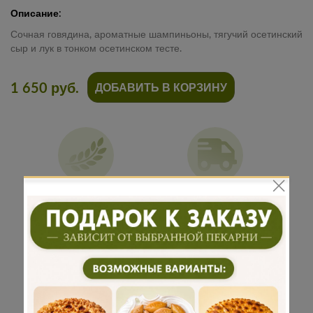
Описание:
Сочная говядина, ароматные шампиньоны, тягучий осетинский
сыр и лук в тонком осетинском тесте.
1 650 руб.
ДОБАВИТЬ В КОРЗИНУ
Традиционная
Бережная
рецептура
доставка
Подарок к
Много
каждому
начинки
заказу