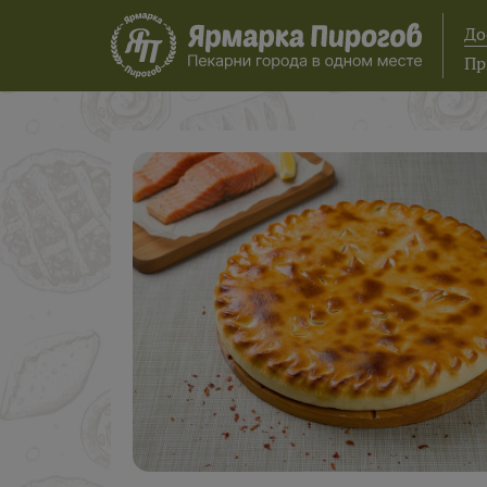
До
Пр