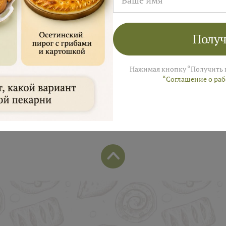
лей на заказ в августе!
ы пришлем промокод для подарка в смс
Получ
Нажимая кнопку “Получить 
“Соглашение о ра
Популярные позиции