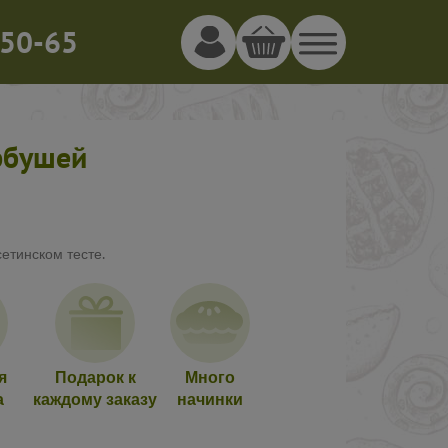
50-65
орбушей
етинском тесте.
я
Подарок к
Много
а
каждому заказу
начинки