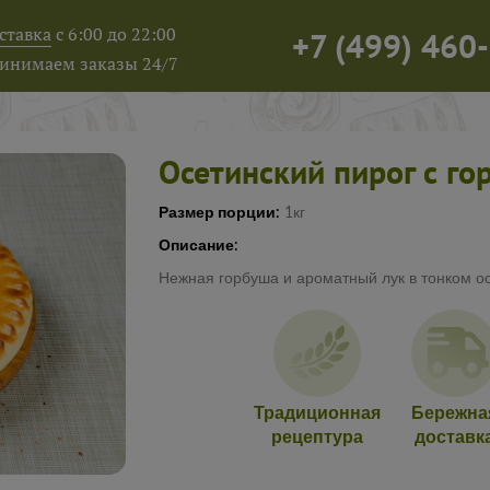
ставка
с 6:00 до 22:00
+7
(
499
)
460-
инимаем заказы 24/7
Осетинский пирог с г
Размер порции:
1кг
Описание:
Нежная горбуша и ароматный лук в тонком ос
Традиционная
Бережна
рецептура
доставк