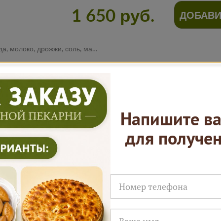
1 650 руб.
ДОБАВИ
ь, масло растительное, горбуша, лук репчатый
Нам доверяют
Напишите ва
для получе
Русские Пироги это