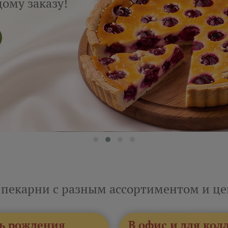
ому заказу!
 пекарни с разным ассортиментом и ц
ь рождения
В офис и для кол