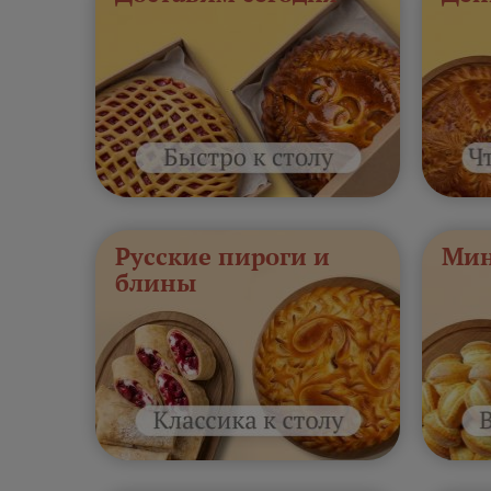
Русские пироги и
Мин
блины