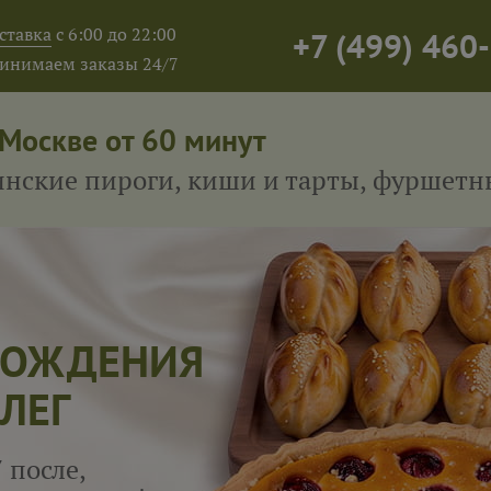
ставка
с 6:00 до 22:00
+7
(
499
)
460-
инимаем заказы 24/7
 Москве от 60 минут
тинские пироги, киши и тарты, фуршет
 РОЖДЕНИЯ
ЛЕГ
 после,