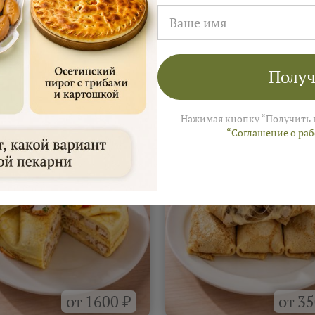
Получ
а
На 4–6 человек ≈ 3 000 ₽
 Ярмарки Пирогов
Нажимая кнопку “Получить 
“Соглашение о ра
от 1600 ₽
от 35