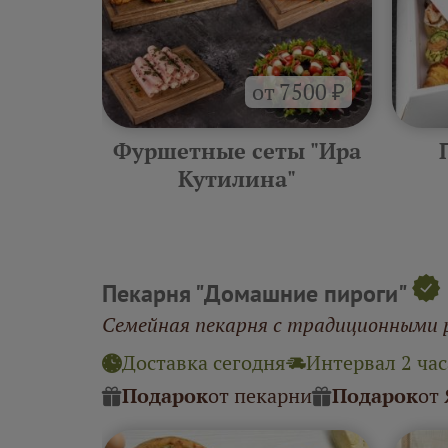
от 7500 ₽
ра
Фуршетные сеты "Ира
"
Кутилина"
Пекарня "Домашние пироги"
Семейная пекарня с традиционными 
Доставка сегодня
Интервал 2 час
Подарок
от пекарни
Подарок
от