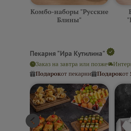
еские
Комбо-наборы "Русские
ины"
Блины"
"
Пекарня "Ира Кутилина"
Заказ на завтра или позже
Интерв
Подарок
от пекарни
Подарок
от