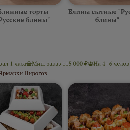
Блинные торты
Блины сытные "Ру
Русские блины"
блины"
ал 1 часа
Мин. заказ от
5 000 ₽
На 4–6 челове
 Ярмарки Пирогов