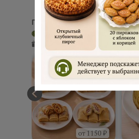
Пекарня "Русские блины"
Доставка сегодня
Интервал 2 час
Подарок
от пекарни
Подарок
от
от 1150 ₽