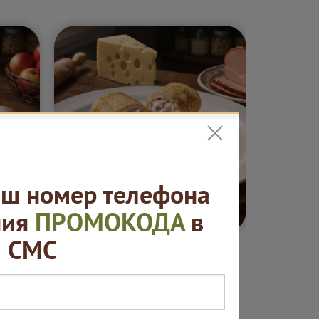
ш номер телефона
5 ₽
от 420 ₽
ния
ПРОМОКОДА
в
СМС
ные
Блины. "Русская
Сеты "
ая
пекарня"