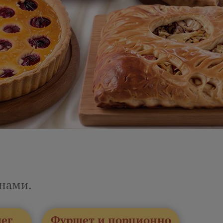
енами.
лег
Фуршет и порционно