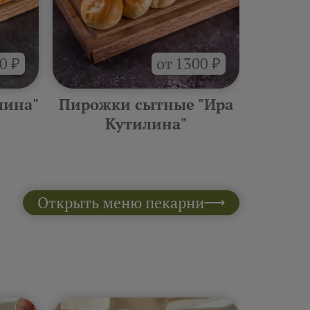
0 ₽
от 1300 ₽
лина"
Пирожки сытные "Ира
Боксы
Кутилина"
Открыть меню пекарни