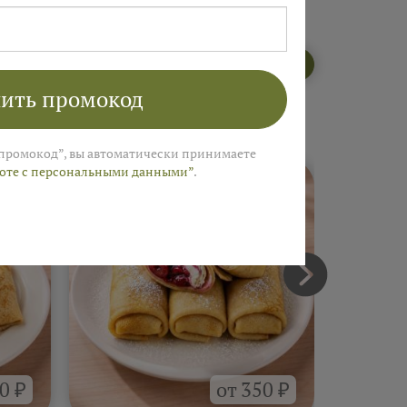
Открыть меню пекарни
ить промокод
промокод”, вы автоматически принимаете
боте с персональными данными”
.
0 ₽
от 350 ₽