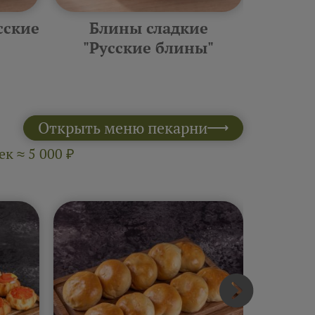
сские
Блины сладкие
Фурш
"Русские блины"
10 шт 
Открыть меню пекарни
к ≈ 5 000 ₽