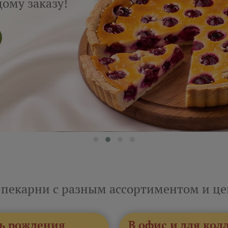
ому заказу!
 пекарни с разным ассортиментом и ц
ь рождения
В офис и для кол