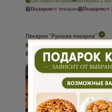
Доставка сегодня
Интервал 2 час
Подарок
от пекарни
Подарок
от
Пекарня "Русская пекарня"
Заказ на завтра или позже
Интерв
Подарок
от пекарни
Подарок
от