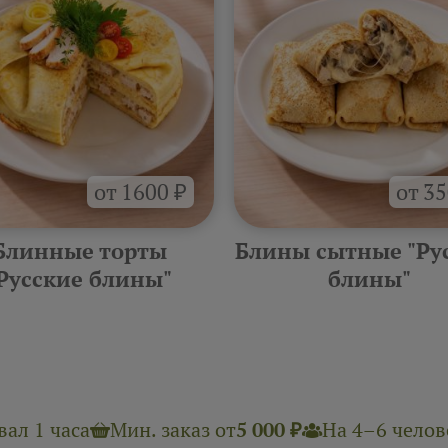
от 1600 ₽
от 35
Блинные торты
Блины сытные "Ру
Русские блины"
блины"
ал 1 часа
Мин. заказ от
5 000 ₽
На 4–6 челове