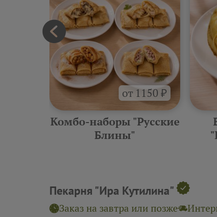
от 1150 ₽
еские
Комбо-наборы "Русские
ины"
Блины"
"
Пекарня "Ира Кутилина"
Заказ на завтра или позже
Интерв