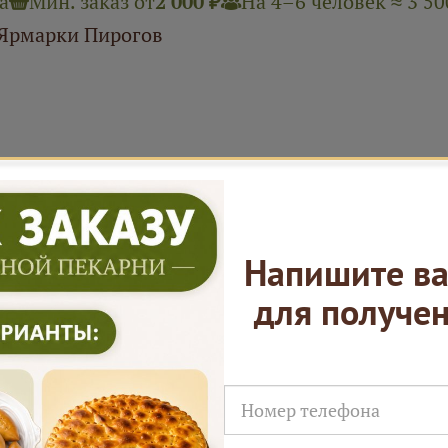
а
Мин. заказ от
2 000 ₽
На 4–6 человек ≈ 3 50
 Ярмарки Пирогов
ал 2 часа
На 4–6 человек ≈ 4 000 ₽
 Ярмарки Пирогов
Напишите ва
для получе