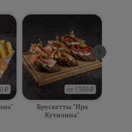
0 ₽
от 1350 ₽
ина"
Брускетты "Ира
Горяче
Кутилина"