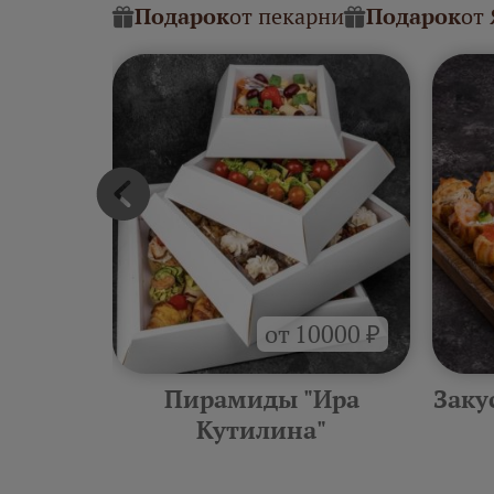
Подарок
от пекарни
Подарок
от
от 10000 ₽
тилина"
Пирамиды "Ира
Заку
Кутилина"