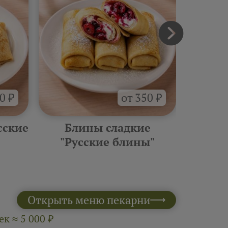
0 ₽
от 350 ₽
сские
Блины сладкие
Фурш
"Русские блины"
10 шт 
Открыть меню пекарни
к ≈ 5 000 ₽