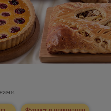
енами.
лег
Фуршет и порционно