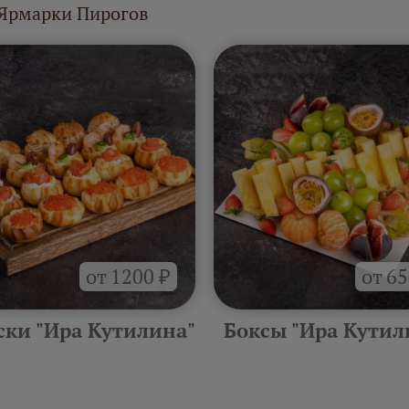
 Ярмарки Пирогов
от 1200 ₽
от 65
ски "Ира Кутилина"
Боксы "Ира Кутил