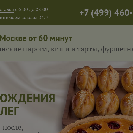
ставка
с 6:00 до 22:00
+7
(
499
)
460-
инимаем заказы 24/7
 Москве от 60 минут
тинские пироги, киши и тарты, фуршет
 РОЖДЕНИЯ
ЛЕГ
 после,