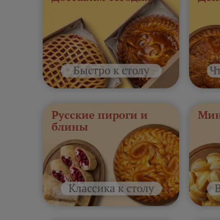
Русские пироги и
Мин
блины