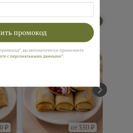
Открыть меню пекарни
ить промокод
промокод”, вы автоматически принимаете
боте с персональными данными”
.
0 ₽
от 350 ₽