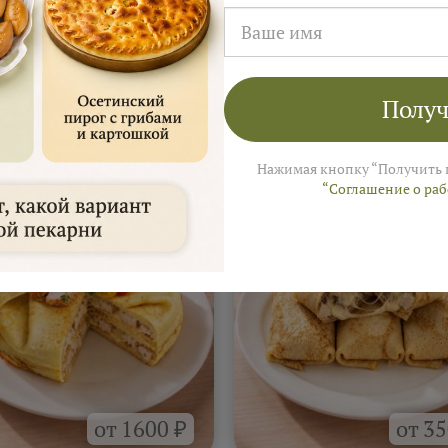
Получ
а
На 4–6 человек ≈ 3 000 ₽
 Ярмарки Пирогов
Нажимая кнопку “Получить 
“Соглашение о ра
от 1600 ₽
от 35