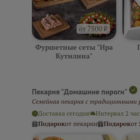
от 7500 ₽
ра
Фуршетные сеты "Ира
"
Кутилина"
Пекарня "Домашние пироги"
Семейная пекарня с традиционными 
Доставка сегодня
Интервал 2 час
Подарок
от пекарни
Подарок
от