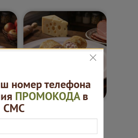
ш номер телефона
5 ₽
от 420 ₽
ния
ПРОМОКОДА
в
СМС
ные
Блины. "Русская
Сеты "
ая
пекарня"