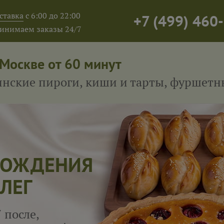
ставка
с 6:00 до 22:00
+7
(
499
)
460-
инимаем заказы 24/7
 Москве от 60 минут
тинские пироги, киши и тарты, фуршет
 РОЖДЕНИЯ
ЛЕГ
 после,