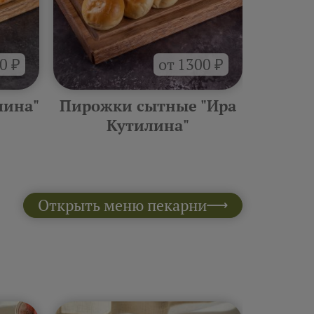
0 ₽
от 1300 ₽
лина"
Пирожки сытные "Ира
Боксы
Кутилина"
Открыть меню пекарни