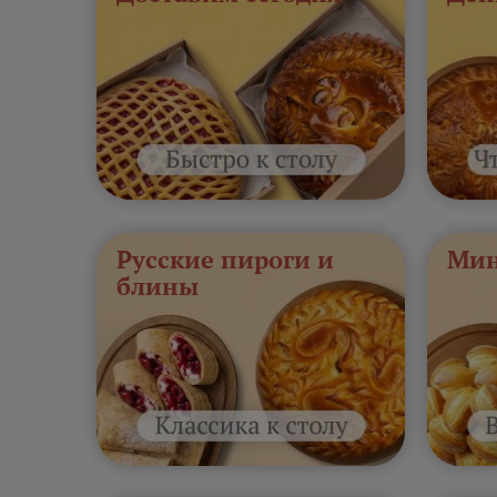
Русские пироги и
Мин
блины