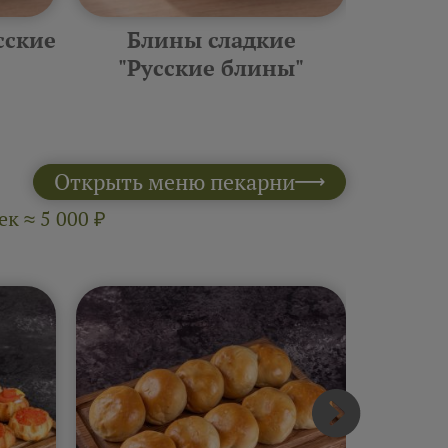
сские
Блины сладкие
Фурш
"Русские блины"
10 шт 
Открыть меню пекарни
к ≈ 5 000 ₽