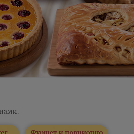
енами.
лег
Фуршет и порционно