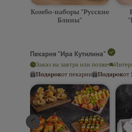
еские
Комбо-наборы "Русские
ины"
Блины"
"
Пекарня "Ира Кутилина"
Заказ на завтра или позже
Интерв
Подарок
от пекарни
Подарок
от