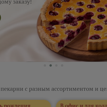
ому заказу!
 пекарни с разным ассортиментом и ц
ь рождения
В офис и для кол