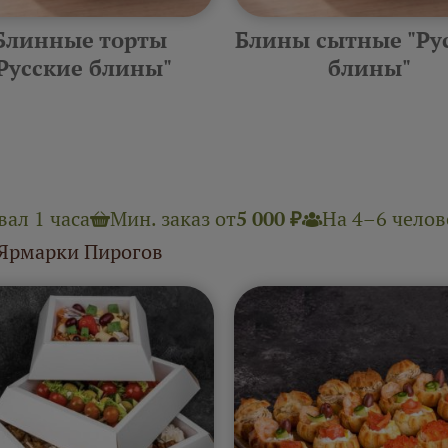
Блинные торты
Блины сытные "Ру
Русские блины"
блины"
ал 1 часа
Мин. заказ от
5 000 ₽
На 4–6 челове
 Ярмарки Пирогов