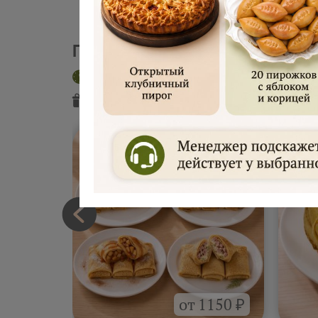
Пекарня "Русские блины"
Доставка сегодня
Интервал 2 час
Подарок
от пекарни
Подарок
от
от 1150 ₽