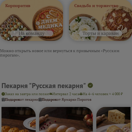
Корпоратив
Свадьба и торжество
Можно открыть новое или вернуться к привычным «Русским
пирогам».
Пекарня "Русская пекарня"
Заказ на завтра или позже
Интервал 2 часа
На 4–6 человек ≈ 4 000 ₽
Подарок
от пекарни
Подарок
от Ярмарки Пирогов