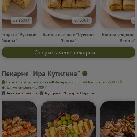
от 1600 ₽
от 350 ₽
о
 торты "Русские
Блины сытные "Русские
Блины сладкие 
блины"
блины"
блины"
Открыть меню пекарни
Пекарня "Ира Кутилина"
Заказ на завтра или позже
Интервал 1 часа
Мин. заказ от
5 000 ₽
На 4–6 человек ≈ 5 000 ₽
Подарок
от пекарни
Подарок
от Ярмарки Пирогов