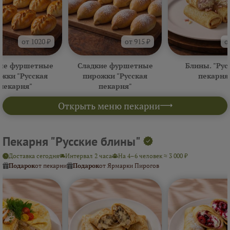
от 1020 ₽
от 915 ₽
о
ые фуршетные
Сладкие фуршетные
Блины. "Рус
жки "Русская
пирожки "Русская
пекарня
пекарня"
пекарня"
Открыть меню пекарни
Пекарня "Русские блины"
Доставка сегодня
Интервал 2 часа
На 4–6 человек ≈ 3 000 ₽
Подарок
от пекарни
Подарок
от Ярмарки Пирогов