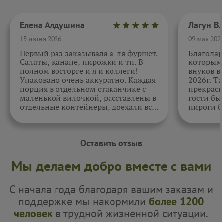
Елена Алдушина
15 июня 2026
09 мая 202
Первый раз заказывала а-ля фуршет.
Благода
Салаты, канапе, пирожки и тп. В
которыми
полном восторге и я и коллеги!
внуков в
Упаковано очень аккуратно. Каждая
2026г. Т
порция в отдельном стаканчике с
прекрасн
маленькой вилочкой, расставлены в
гости бы
отдельные контейнеры, доехали все
пироги б
в целости и сохранности. Отдельно
очень вк
спасибо за внимательность к датам.
Как всегда, приятно. Жаль, фото не
прикрепить.
Оставить отзыв
Мы делаем добро вместе с вами
С начала года благодаря вашим заказам и
поддержке мы накормили
более 1200
человек
в трудной жизненной ситуации.