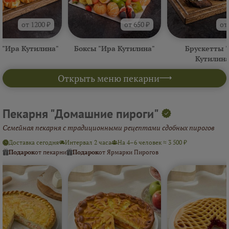
от 1200 ₽
от 650 ₽
от
 "Ира Кутилина"
Боксы "Ира Кутилина"
Брускетты 
Кутилина
Открыть меню пекарни
Пекарня "Домашние пироги"
Семейная пекарня с традиционными рецептами сдобных пирогов
Доставка сегодня
Интервал 2 часа
На 4–6 человек ≈ 3 500 ₽
Подарок
от пекарни
Подарок
от Ярмарки Пирогов