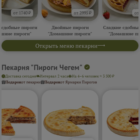
от 1740 ₽
от 2995 ₽
от
 сдобные пироги
Двойные пироги
Сладкие сдобны
ашние пироги"
"Домашние пироги"
"Домашние пи
Открыть меню пекарни
Пекарня "Пироги Чегем"
Доставка сегодня
Интервал 2 часа
На 4–6 человек ≈ 3 500 ₽
Подарок
от пекарни
Подарок
от Ярмарки Пирогов