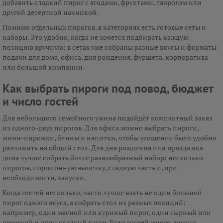
добавить сладкий пирог с ягодами, фруктами, творогом или
другой десертной начинкой.
Помимо отдельных пирогов, в категориях есть готовые сеты и
наборы. Это удобно, когда не хочется подбирать каждую
позицию вручную: в сетах уже собраны разные вкусы и форматы
подачи для дома, офиса, дня рождения, фуршета, корпоратива
или большой компании.
Как выбрать пироги под повод, бюджет
и число гостей
Для небольшого семейного ужина подойдёт компактный заказ
из одного-двух пирогов. Для офиса можно выбрать пироги,
мини-пирожки, блины и напитки, чтобы угощение было удобно
разложить на общий стол. Для дня рождения или праздника
дома лучше собрать более разнообразный набор: несколько
пирогов, порционную выпечку, сладкую часть и, при
необходимости, закуски.
Когда гостей несколько, часто лучше взять не один большой
пирог одного вкуса, а собрать стол из разных позиций:
например, один мясной или куриный пирог, один сырный или
овощной и один сладкий к чаю. Если гостей много, можно