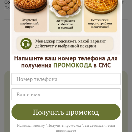
Состав:
Пирог традиционный с мясом 1000 г, Пирог с капустой 1000 г, Пирог с картофелем и сыром 1000 г.
Показать полностью
Нам доверяют
Русские Пироги это
Напишите ваш номер телефона для
получения
ПРОМОКОДА
в СМС
Дарим 500 рублей на заказ в
августе!
Введите ваш номер телефона и мы пришлем промокод
для подарка в смс
Получить промокод
Нажимая кнопку “Получить промокод”, вы автоматически
принимаете