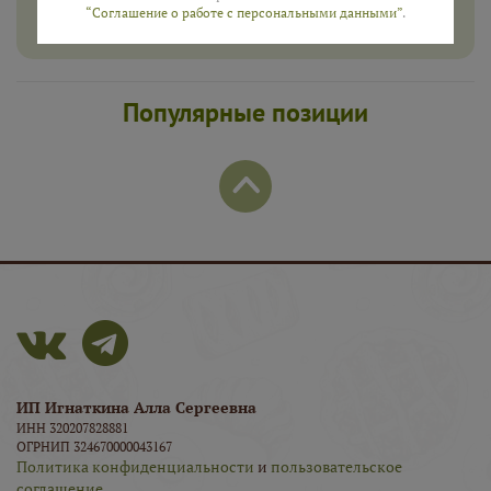
ПОЛУЧИТЬ
“Соглашение о работе с персональными данными”
.
Популярные позиции
ИП Игнаткина Алла Сергеевна
ИНН 320207828881
ОГРНИП 324670000043167
Политика конфиденциальности
и
пользовательское
соглашение