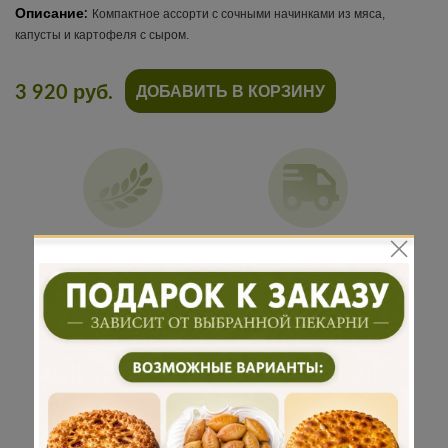
Описание:
Компактное ассорти с сочными начинками из мяса,
капусты и картофеля с сыром.
3 920 руб.
ДОБАВИТЬ В КОРЗИНУ
Традиционная
Бережная
рецептура
доставка
Подарок к
Много
каждому
начинки
заказу