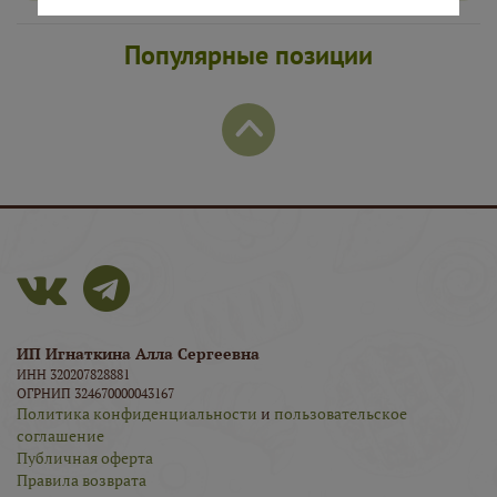
Популярные позиции
ИП Игнаткина Алла Сергеевна
ИНН 320207828881
ОГРНИП 324670000043167
Политика конфиденциальности
и
пользовательское
соглашение
Публичная оферта
Правила возврата