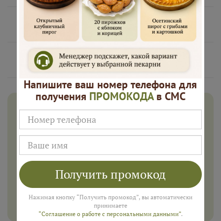
Нам доверяют
Русские Пироги это
Напишите ваш номер телефона для
получения
ПРОМОКОДА
в СМС
Дарим 500 рублей на заказ в
августе!
Введите ваш номер телефона и мы пришлем промокод
для подарка в смс
Получить промокод
ПОЛУЧИТЬ
Нажимая кнопку “Получить промокод”, вы автоматически
принимаете
“Соглашение о работе с персональными данными”
.