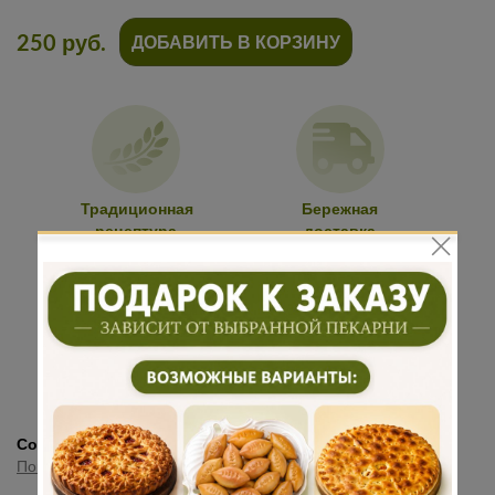
250 руб.
ДОБАВИТЬ В КОРЗИНУ
Традиционная
Бережная
рецептура
доставка
Подарок к
Много
каждому
начинки
заказу
Состав:
Газированный безалкогольный напиток
Показать полностью