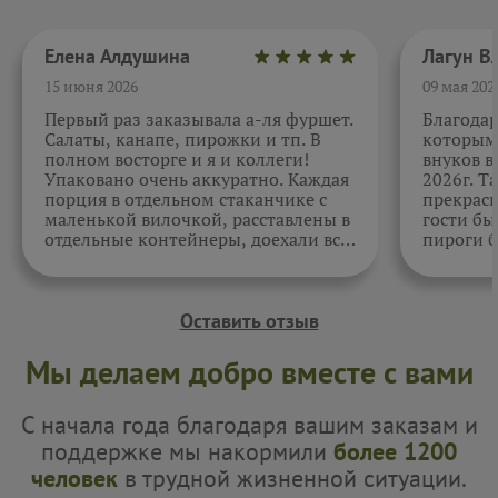
Елена Алдушина
15 июня 2026
09 мая 202
Первый раз заказывала а-ля фуршет.
Благода
Салаты, канапе, пирожки и тп. В
которыми
полном восторге и я и коллеги!
внуков в
Упаковано очень аккуратно. Каждая
2026г. Т
порция в отдельном стаканчике с
прекрасн
маленькой вилочкой, расставлены в
гости бы
отдельные контейнеры, доехали все
пироги б
в целости и сохранности. Отдельно
очень вк
спасибо за внимательность к датам.
Как всегда, приятно. Жаль, фото не
прикрепить.
Оставить отзыв
Мы делаем добро вместе с вами
С начала года благодаря вашим заказам и
поддержке мы накормили
более 1200
человек
в трудной жизненной ситуации.