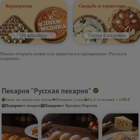
Корпоратив
Свадьба и торжество
Можно открыть новое или вернуться к привычным «Русским
пирогам».
Пекарня "Русская пекарня"
Заказ на завтра или позже
Интервал 2 часа
На 4–6 человек ≈ 4 000 ₽
Подарок
от пекарни
Подарок
от Ярмарки Пирогов