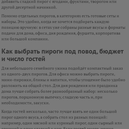
добавить сладкий пирог с ягодами, фруктами, творогом или
другой десертной начинкой.
Помимо отдельных пирогов, в категориях есть готовые сеты и
наборы. Это удобно, когда не хочется подбирать каждую
позицию вручную: в сетах уже собраны разные вкусы и форматы
подачи для дома, офиса, дня рождения, фуршета, корпоратива
или большой компании.
Как выбрать пироги под повод, бюджет
и число гостей
Для небольшого семейного ужина подойдёт компактный заказ
из одного-двух пирогов. Для офиса можно выбрать пироги,
мини-пирожки, блины и напитки, чтобы угощение было удобно
разложить на общий стол. Для дня рождения или праздника
дома лучше собрать более разнообразный набор: несколько
пирогов, порционную выпечку, сладкую часть и, при
необходимости, закуски.
Когда гостей несколько, часто лучше взять не один большой
пирог одного вкуса, а собрать стол из разных позиций:
например, один мясной или куриный пирог, один сырный или
овощной и один сладкий к чаю. Если гостей много, можно