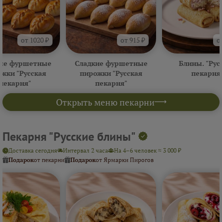
от 1020 ₽
от 915 ₽
о
ые фуршетные
Сладкие фуршетные
Блины. "Рус
жки "Русская
пирожки "Русская
пекарня
пекарня"
пекарня"
Открыть меню пекарни
Пекарня "Русские блины"
Доставка сегодня
Интервал 2 часа
На 4–6 человек ≈ 3 000 ₽
Подарок
от пекарни
Подарок
от Ярмарки Пирогов