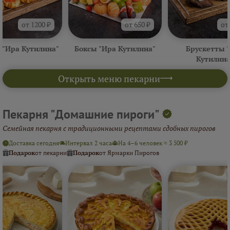
от 1200 ₽
от 650 ₽
от
 "Ира Кутилина"
Боксы "Ира Кутилина"
Брускетты 
Кутилина
Открыть меню пекарни
Пекарня "Домашние пироги"
Семейная пекарня с традиционными рецептами сдобных пирогов
Доставка сегодня
Интервал 2 часа
На 4–6 человек ≈ 3 500 ₽
Подарок
от пекарни
Подарок
от Ярмарки Пирогов