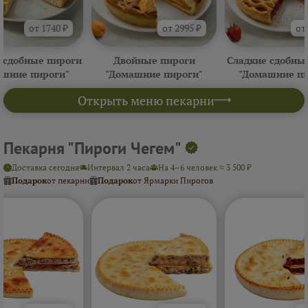
от 1740 ₽
от 2995 ₽
от
 сдобные пироги
Двойные пироги
Сладкие сдобны
ашние пироги"
"Домашние пироги"
"Домашние пи
Открыть меню пекарни
Пекарня "Пироги Чегем"
Доставка сегодня
Интервал 2 часа
На 4–6 человек ≈ 3 500 ₽
Подарок
от пекарни
Подарок
от Ярмарки Пирогов