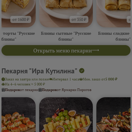
от 1600 ₽
от 350 ₽
о
 торты "Русские
Блины сытные "Русские
Блины сладкие 
блины"
блины"
блины"
Открыть меню пекарни
Пекарня "Ира Кутилина"
Заказ на завтра или позже
Интервал 1 часа
Мин. заказ от
5 000 ₽
На 4–6 человек ≈ 5 000 ₽
Подарок
от пекарни
Подарок
от Ярмарки Пирогов