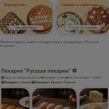
Корпоратив
Свадьба и торжество
Можно открыть новое или вернуться к привычным «Русским
пирогам».
Пекарня "Русская пекарня"
Заказ на завтра или позже
Интервал 2 часа
На 4–6 человек ≈ 4 000 ₽
Подарок
от пекарни
Подарок
от Ярмарки Пирогов