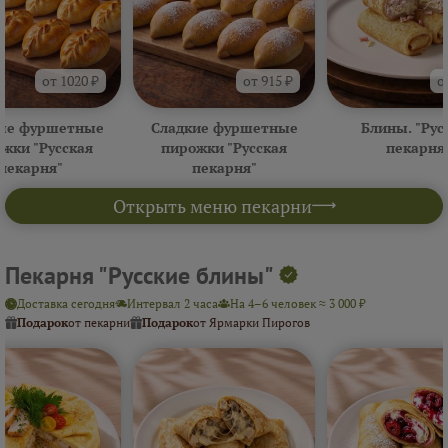
от 1020 ₽
от 915 ₽
о
ые фуршетные
Сладкие фуршетные
Блины. "Рус
жки "Русская
пирожки "Русская
пекарня
пекарня"
пекарня"
Открыть меню пекарни
Пекарня "Русские блины"
Доставка сегодня
Интервал 2 часа
На 4–6 человек ≈ 3 000 ₽
Подарок
от пекарни
Подарок
от Ярмарки Пирогов