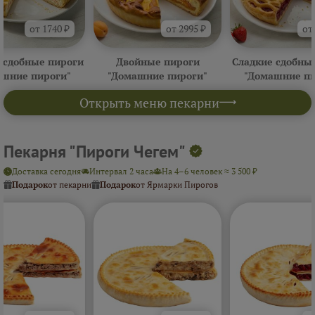
от 1740 ₽
от 2995 ₽
от
 сдобные пироги
Двойные пироги
Сладкие сдобны
ашние пироги"
"Домашние пироги"
"Домашние пи
Открыть меню пекарни
Пекарня "Пироги Чегем"
Доставка сегодня
Интервал 2 часа
На 4–6 человек ≈ 3 500 ₽
Подарок
от пекарни
Подарок
от Ярмарки Пирогов