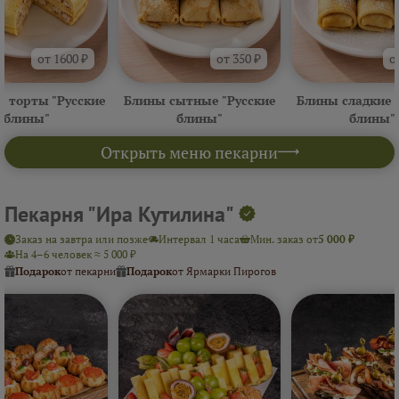
от 1600 ₽
от 350 ₽
о
 торты "Русские
Блины сытные "Русские
Блины сладкие 
блины"
блины"
блины"
Открыть меню пекарни
Пекарня "Ира Кутилина"
Заказ на завтра или позже
Интервал 1 часа
Мин. заказ от
5 000 ₽
На 4–6 человек ≈ 5 000 ₽
Подарок
от пекарни
Подарок
от Ярмарки Пирогов