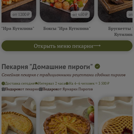
от 1200 ₽
от 650 ₽
от
 "Ира Кутилина"
Боксы "Ира Кутилина"
Брускетты 
Кутилина
Открыть меню пекарни
Пекарня "Домашние пироги"
Семейная пекарня с традиционными рецептами сдобных пирогов
Доставка сегодня
Интервал 2 часа
На 4–6 человек ≈ 3 500 ₽
Подарок
от пекарни
Подарок
от Ярмарки Пирогов