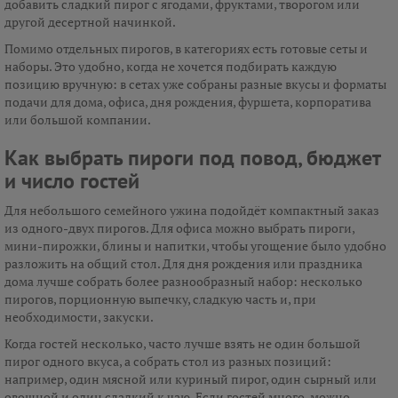
добавить сладкий пирог с ягодами, фруктами, творогом или
другой десертной начинкой.
Помимо отдельных пирогов, в категориях есть готовые сеты и
наборы. Это удобно, когда не хочется подбирать каждую
позицию вручную: в сетах уже собраны разные вкусы и форматы
подачи для дома, офиса, дня рождения, фуршета, корпоратива
или большой компании.
Как выбрать пироги под повод, бюджет
и число гостей
Для небольшого семейного ужина подойдёт компактный заказ
из одного-двух пирогов. Для офиса можно выбрать пироги,
мини-пирожки, блины и напитки, чтобы угощение было удобно
разложить на общий стол. Для дня рождения или праздника
дома лучше собрать более разнообразный набор: несколько
пирогов, порционную выпечку, сладкую часть и, при
необходимости, закуски.
Когда гостей несколько, часто лучше взять не один большой
пирог одного вкуса, а собрать стол из разных позиций:
например, один мясной или куриный пирог, один сырный или
овощной и один сладкий к чаю. Если гостей много, можно