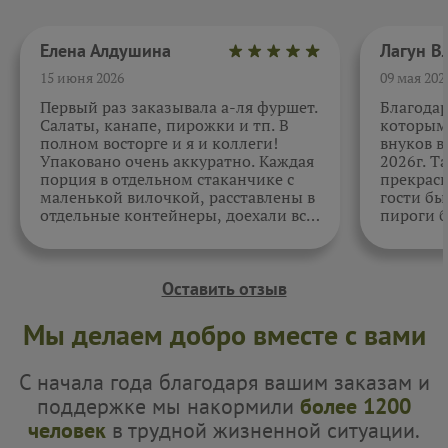
Елена Алдушина
15 июня 2026
09 мая 202
Первый раз заказывала а-ля фуршет.
Благода
Салаты, канапе, пирожки и тп. В
которыми
полном восторге и я и коллеги!
внуков в
Упаковано очень аккуратно. Каждая
2026г. Т
порция в отдельном стаканчике с
прекрасн
маленькой вилочкой, расставлены в
гости бы
отдельные контейнеры, доехали все
пироги б
в целости и сохранности. Отдельно
очень вк
спасибо за внимательность к датам.
Как всегда, приятно. Жаль, фото не
прикрепить.
Оставить отзыв
Мы делаем добро вместе с вами
С начала года благодаря вашим заказам и
поддержке мы накормили
более 1200
человек
в трудной жизненной ситуации.