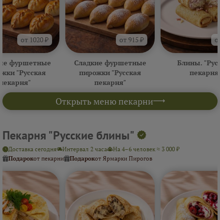
от 1020 ₽
от 915 ₽
о
ые фуршетные
Сладкие фуршетные
Блины. "Рус
жки "Русская
пирожки "Русская
пекарня
пекарня"
пекарня"
Открыть меню пекарни
Пекарня "Русские блины"
Доставка сегодня
Интервал 2 часа
На 4–6 человек ≈ 3 000 ₽
Подарок
от пекарни
Подарок
от Ярмарки Пирогов