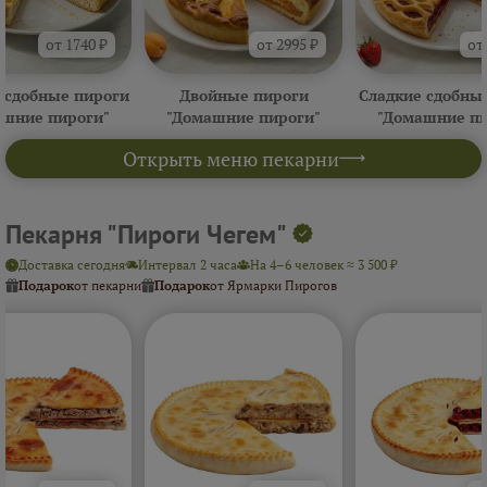
от 1740 ₽
от 2995 ₽
от
 сдобные пироги
Двойные пироги
Сладкие сдобны
ашние пироги"
"Домашние пироги"
"Домашние пи
Открыть меню пекарни
Пекарня "Пироги Чегем"
Доставка сегодня
Интервал 2 часа
На 4–6 человек ≈ 3 500 ₽
Подарок
от пекарни
Подарок
от Ярмарки Пирогов