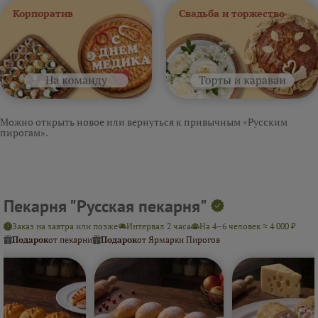
Корпоратив
Свадьба и торжество
Можно открыть новое или вернуться к привычным «Русским
пирогам».
Пекарня "Русская пекарня"
Заказ на завтра или позже
Интервал 2 часа
На 4–6 человек ≈ 4 000 ₽
Подарок
от пекарни
Подарок
от Ярмарки Пирогов