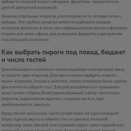
добавить сладкий пирог с ягодами, фруктами, творогом или
другой десертной начинкой.
Помимо отдельных пирогов, в категориях есть готовые сеты и
наборы. Это удобно, когда не хочется подбирать каждую
позицию вручную: в сетах уже собраны разные вкусы и форматы
подачи для дома, офиса, дня рождения, фуршета, корпоратива
или большой компании.
Как выбрать пироги под повод, бюджет
и число гостей
Для небольшого семейного ужина подойдёт компактный заказ
из одного-двух пирогов. Для офиса можно выбрать пироги,
мини-пирожки, блины и напитки, чтобы угощение было удобно
разложить на общий стол. Для дня рождения или праздника
дома лучше собрать более разнообразный набор: несколько
пирогов, порционную выпечку, сладкую часть и, при
необходимости, закуски.
Когда гостей несколько, часто лучше взять не один большой
пирог одного вкуса, а собрать стол из разных позиций:
например, один мясной или куриный пирог, один сырный или
овощной и один сладкий к чаю. Если гостей много, можно