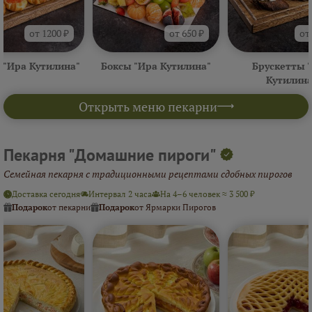
от 1200 ₽
от 650 ₽
от
 "Ира Кутилина"
Боксы "Ира Кутилина"
Брускетты 
Кутилина
Открыть меню пекарни
Пекарня "Домашние пироги"
Семейная пекарня с традиционными рецептами сдобных пирогов
Доставка сегодня
Интервал 2 часа
На 4–6 человек ≈ 3 500 ₽
Подарок
от пекарни
Подарок
от Ярмарки Пирогов