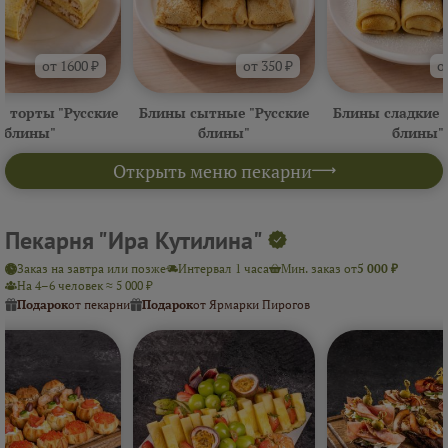
от 1600 ₽
от 350 ₽
о
 торты "Русские
Блины сытные "Русские
Блины сладкие 
блины"
блины"
блины"
Открыть меню пекарни
Пекарня "Ира Кутилина"
Заказ на завтра или позже
Интервал 1 часа
Мин. заказ от
5 000 ₽
На 4–6 человек ≈ 5 000 ₽
Подарок
от пекарни
Подарок
от Ярмарки Пирогов