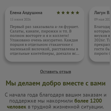
Елена Алдушина
15 июня 2026
09 мая 202
Первый раз заказывала а-ля фуршет.
Благода
Салаты, канапе, пирожки и тп. В
которыми
полном восторге и я и коллеги!
внуков в
Упаковано очень аккуратно. Каждая
2026г. Т
порция в отдельном стаканчике с
прекрасн
маленькой вилочкой, расставлены в
гости бы
отдельные контейнеры, доехали все
пироги б
в целости и сохранности. Отдельно
очень вк
спасибо за внимательность к датам.
Как всегда, приятно. Жаль, фото не
прикрепить.
Оставить отзыв
Мы делаем добро вместе с вами
С начала года благодаря вашим заказам и
поддержке мы накормили
более 1200
человек
в трудной жизненной ситуации.