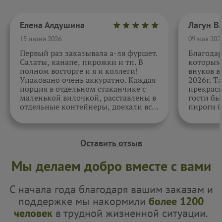
Елена Алдушина
15 июня 2026
09 мая 202
Первый раз заказывала а-ля фуршет.
Благода
Салаты, канапе, пирожки и тп. В
которыми
полном восторге и я и коллеги!
внуков в
Упаковано очень аккуратно. Каждая
2026г. Т
порция в отдельном стаканчике с
прекрасн
маленькой вилочкой, расставлены в
гости бы
отдельные контейнеры, доехали все
пироги б
в целости и сохранности. Отдельно
очень вк
спасибо за внимательность к датам.
Как всегда, приятно. Жаль, фото не
прикрепить.
Оставить отзыв
Мы делаем добро вместе с вами
С начала года благодаря вашим заказам и
поддержке мы накормили
более 1200
человек
в трудной жизненной ситуации.