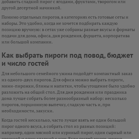
добавить сладкий пирог с ягодами, фруктами, творогом или
другой десертной начинкой.
Помимо отдельных пирогов, в категориях есть готовые сеты и
наборы. Это удобно, когда не хочется подбирать каждую
позицию вручную: в сетах уже собраны разные вкусы и форматы
подачи для дома, офиса, дня рождения, фуршета, корпоратива
или большой компании.
Как выбрать пироги под повод, бюджет
и число гостей
Для небольшого семейного ужина подойдёт компактный заказ
из одного-двух пирогов. Для офиса можно выбрать пироги,
мини-пирожки, блины и напитки, чтобы угощение было удобно
разложить на общий стол. Для дня рождения или праздника
дома лучше собрать более разнообразный набор: несколько
пирогов, порционную выпечку, сладкую часть и, при
необходимости, закуски.
Когда гостей несколько, часто лучше взять не один большой
пирог одного вкуса, а собрать стол из разных позиций:
например, один мясной или куриный пирог, один сырный или
овощной и один сладкий к чаю. Если гостей много, можно