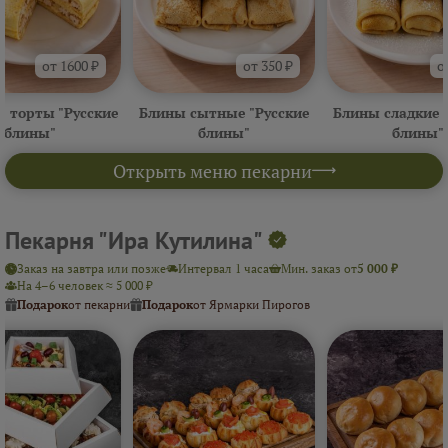
от 1600 ₽
от 350 ₽
о
 торты "Русские
Блины сытные "Русские
Блины сладкие 
блины"
блины"
блины"
Открыть меню пекарни
Пекарня "Ира Кутилина"
Заказ на завтра или позже
Интервал 1 часа
Мин. заказ от
5 000 ₽
На 4–6 человек ≈ 5 000 ₽
Подарок
от пекарни
Подарок
от Ярмарки Пирогов