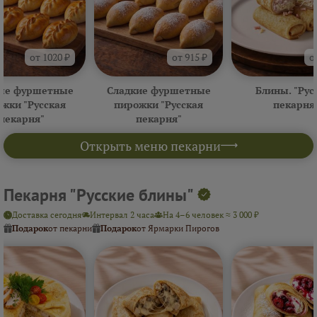
от 1020 ₽
от 915 ₽
о
ые фуршетные
Сладкие фуршетные
Блины. "Рус
жки "Русская
пирожки "Русская
пекарня
пекарня"
пекарня"
Открыть меню пекарни
Пекарня "Русские блины"
Доставка сегодня
Интервал 2 часа
На 4–6 человек ≈ 3 000 ₽
Подарок
от пекарни
Подарок
от Ярмарки Пирогов