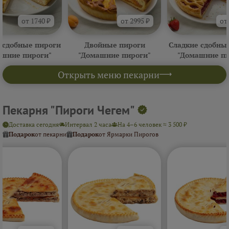
от 1740 ₽
от 2995 ₽
от
 сдобные пироги
Двойные пироги
Сладкие сдобны
ашние пироги"
"Домашние пироги"
"Домашние пи
Открыть меню пекарни
Пекарня "Пироги Чегем"
Доставка сегодня
Интервал 2 часа
На 4–6 человек ≈ 3 500 ₽
Подарок
от пекарни
Подарок
от Ярмарки Пирогов