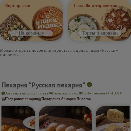
Корпоратив
Свадьба и торжество
Можно открыть новое или вернуться к привычным «Русским
пирогам».
Пекарня "Русская пекарня"
Заказ на завтра или позже
Интервал 2 часа
На 4–6 человек ≈ 4 000 ₽
Подарок
от пекарни
Подарок
от Ярмарки Пирогов