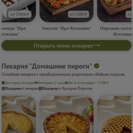
от 10000 ₽
от 1200 ₽
от
амиды "Ира
Закуски "Ира Кутилина"
Пирожки сытны
Кутилина"
Кутилина
Открыть меню пекарни
Пекарня "Домашние пироги"
Семейная пекарня с традиционными рецептами сдобных пирогов
Доставка сегодня
Интервал 2 часа
На 4–6 человек ≈ 3 500 ₽
Подарок
от пекарни
Подарок
от Ярмарки Пирогов