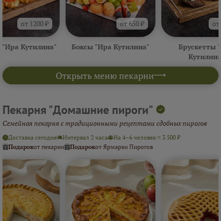
от 1200 ₽
от 650 ₽
от
 "Ира Кутилина"
Боксы "Ира Кутилина"
Брускетты 
Кутилина
Открыть меню пекарни
Пекарня "Домашние пироги"
Семейная пекарня с традиционными рецептами сдобных пирогов
Доставка сегодня
Интервал 2 часа
На 4–6 человек ≈ 3 500 ₽
Подарок
от пекарни
Подарок
от Ярмарки Пирогов