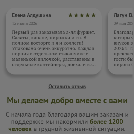
Елена Алдушина
15 июня 2026
09 мая 202
Первый раз заказывала а-ля фуршет.
Благода
Салаты, канапе, пирожки и тп. В
которыми
полном восторге и я и коллеги!
внуков в
Упаковано очень аккуратно. Каждая
2026г. Т
порция в отдельном стаканчике с
прекрасн
маленькой вилочкой, расставлены в
гости бы
отдельные контейнеры, доехали все
пироги б
в целости и сохранности. Отдельно
очень вк
спасибо за внимательность к датам.
Как всегда, приятно. Жаль, фото не
прикрепить.
Оставить отзыв
Мы делаем добро вместе с вами
С начала года благодаря вашим заказам и
поддержке мы накормили
более 1200
человек
в трудной жизненной ситуации.