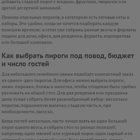
добавить сладкий пирог с ягодами, фруктами, творогом или
другой десертной начинкой.
Помимо отдельных пирогов, в категориях есть готовые сеты и
наборы. Это удобно, когда не хочется подбирать каждую
позицию вручную: в сетах уже собраны разные вкусы и форматы
подачи для дома, офиса, дня рождения, фуршета, корпоратива
или большой компании.
Как выбрать пироги под повод, бюджет
и число гостей
Для небольшого семейного ужина подойдёт компактный заказ
из одного-двух пирогов. Для офиса можно выбрать пироги,
мини-пирожки, блины и напитки, чтобы угощение было удобно
разложить на общий стол. Для дня рождения или праздника
дома лучше собрать более разнообразный набор: несколько
пирогов, порционную выпечку, сладкую часть и, при
необходимости, закуски.
Когда гостей несколько, часто лучше взять не один большой
пирог одного вкуса, а собрать стол из разных позиций:
например, один мясной или куриный пирог, один сырный или
овощной и один сладкий к чаю. Если гостей много, можно