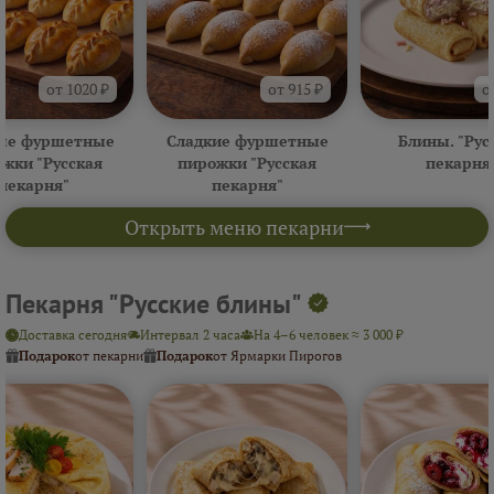
от 1020 ₽
от 915 ₽
о
ые фуршетные
Сладкие фуршетные
Блины. "Рус
жки "Русская
пирожки "Русская
пекарня
пекарня"
пекарня"
Открыть меню пекарни
Пекарня "Русские блины"
Доставка сегодня
Интервал 2 часа
На 4–6 человек ≈ 3 000 ₽
Подарок
от пекарни
Подарок
от Ярмарки Пирогов