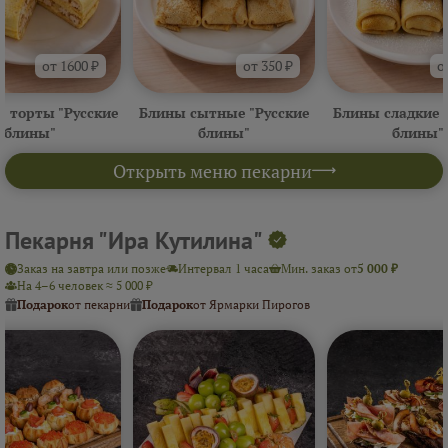
от 1600 ₽
от 350 ₽
о
 торты "Русские
Блины сытные "Русские
Блины сладкие 
блины"
блины"
блины"
Открыть меню пекарни
Пекарня "Ира Кутилина"
Заказ на завтра или позже
Интервал 1 часа
Мин. заказ от
5 000 ₽
На 4–6 человек ≈ 5 000 ₽
Подарок
от пекарни
Подарок
от Ярмарки Пирогов