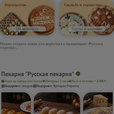
Корпоратив
Свадьба и торжество
Можно открыть новое или вернуться к привычным «Русским
пирогам».
Пекарня "Русская пекарня"
Заказ на завтра или позже
Интервал 2 часа
На 4–6 человек ≈ 4 000 ₽
Подарок
от пекарни
Подарок
от Ярмарки Пирогов