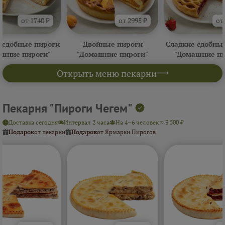
от 1740 ₽
от 2995 ₽
от
 сдобные пироги
Двойные пироги
Сладкие сдобны
ашние пироги"
"Домашние пироги"
"Домашние пи
Открыть меню пекарни
Пекарня "Пироги Чегем"
Доставка сегодня
Интервал 2 часа
На 4–6 человек ≈ 3 500 ₽
Подарок
от пекарни
Подарок
от Ярмарки Пирогов