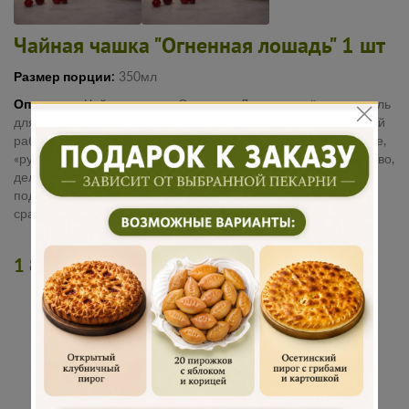
Чайная чашка "Огненная лошадь" 1 шт
Размер порции:
350мл
Описание:
Чайная чашка «Огненная Лошадь» - тёплая деталь
для уютного домашнего чаепития. Латунная накладка ручной
работы подчёркивает характер чашки и добавляет ей особое,
«ручное» очарование. Декор выглядит выразительно и красиво,
делая сервировку более праздничной и живой. Упакована в
подарочный домик - удобно добавить к заказу или подарить
сразу.
1 890 руб.
ДОБАВИТЬ В КОРЗИНУ
Традиционная
Бережная