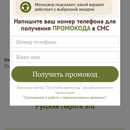
рецептура
доставка
Напишите ваш номер телефона для
получения
ПРОМОКОДА
в СМС
Подарок к
Много
каждому
начинки
заказу
Состав:
Кружка для чая 1 шт., подарочная упаковка 1 шт.
Показать полностью
Получить промокод
Нам доверяют
Нажимая кнопку “Получить промокод”, вы автоматически
принимаете
“Соглашение о работе с персональными данными”
.
Русские Пироги это