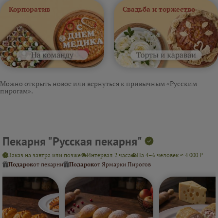
Корпоратив
Свадьба и торжество
Можно открыть новое или вернуться к привычным «Русским
пирогам».
Пекарня "Русская пекарня"
Заказ на завтра или позже
Интервал 2 часа
На 4–6 человек ≈ 4 000 ₽
Подарок
от пекарни
Подарок
от Ярмарки Пирогов