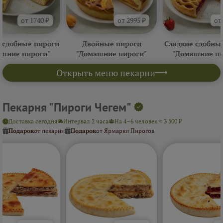
от 1740 ₽
от 2995 ₽
от
 сдобные пироги
Двойные пироги
Сладкие сдобны
ашние пироги"
"Домашние пироги"
"Домашние пи
Открыть меню пекарни
Пекарня "Пироги Чегем"
Доставка сегодня
Интервал 2 часа
На 4–6 человек ≈ 3 500 ₽
Подарок
от пекарни
Подарок
от Ярмарки Пирогов