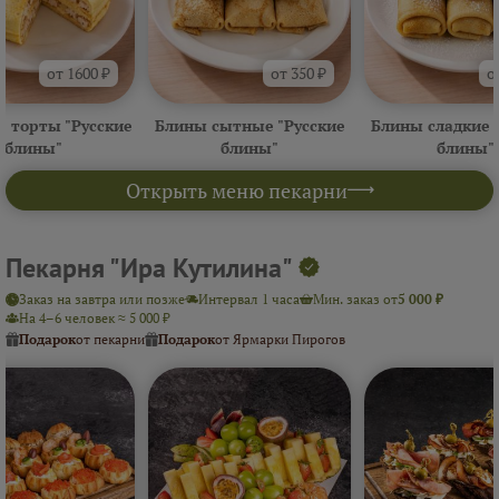
от 1600 ₽
от 350 ₽
о
 торты "Русские
Блины сытные "Русские
Блины сладкие 
блины"
блины"
блины"
Открыть меню пекарни
Пекарня "Ира Кутилина"
Заказ на завтра или позже
Интервал 1 часа
Мин. заказ от
5 000 ₽
На 4–6 человек ≈ 5 000 ₽
Подарок
от пекарни
Подарок
от Ярмарки Пирогов