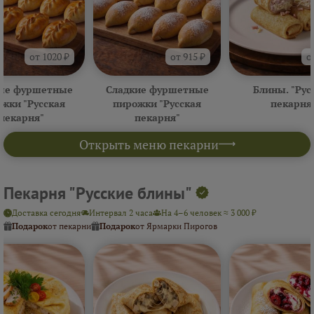
от 1020 ₽
от 915 ₽
о
ые фуршетные
Сладкие фуршетные
Блины. "Рус
жки "Русская
пирожки "Русская
пекарня
пекарня"
пекарня"
Открыть меню пекарни
Пекарня "Русские блины"
Доставка сегодня
Интервал 2 часа
На 4–6 человек ≈ 3 000 ₽
Подарок
от пекарни
Подарок
от Ярмарки Пирогов