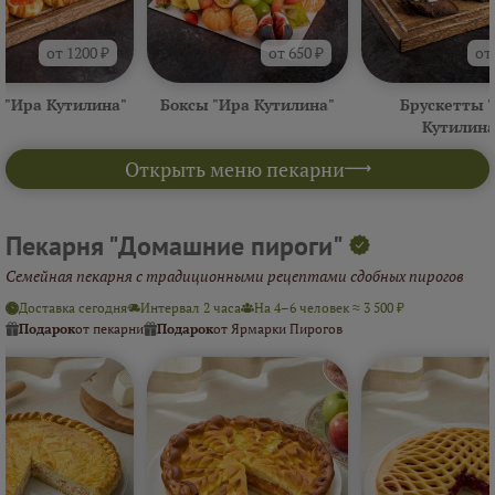
от 1200 ₽
от 650 ₽
от
 "Ира Кутилина"
Боксы "Ира Кутилина"
Брускетты 
Кутилина
Открыть меню пекарни
Пекарня "Домашние пироги"
Семейная пекарня с традиционными рецептами сдобных пирогов
Доставка сегодня
Интервал 2 часа
На 4–6 человек ≈ 3 500 ₽
Подарок
от пекарни
Подарок
от Ярмарки Пирогов