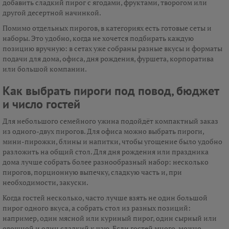
добавить сладкий пирог с ягодами, фруктами, творогом или
другой десертной начинкой.
Помимо отдельных пирогов, в категориях есть готовые сеты и
наборы. Это удобно, когда не хочется подбирать каждую
позицию вручную: в сетах уже собраны разные вкусы и форматы
подачи для дома, офиса, дня рождения, фуршета, корпоратива
или большой компании.
Как выбрать пироги под повод, бюджет
и число гостей
Для небольшого семейного ужина подойдёт компактный заказ
из одного-двух пирогов. Для офиса можно выбрать пироги,
мини-пирожки, блины и напитки, чтобы угощение было удобно
разложить на общий стол. Для дня рождения или праздника
дома лучше собрать более разнообразный набор: несколько
пирогов, порционную выпечку, сладкую часть и, при
необходимости, закуски.
Когда гостей несколько, часто лучше взять не один большой
пирог одного вкуса, а собрать стол из разных позиций:
например, один мясной или куриный пирог, один сырный или
овощной и один сладкий к чаю. Если гостей много, можно