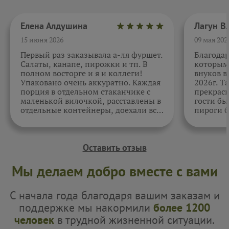
Елена Алдушина
15 июня 2026
09 мая 202
Первый раз заказывала а-ля фуршет.
Благода
Салаты, канапе, пирожки и тп. В
которыми
полном восторге и я и коллеги!
внуков в
Упаковано очень аккуратно. Каждая
2026г. Т
порция в отдельном стаканчике с
прекрасн
маленькой вилочкой, расставлены в
гости бы
отдельные контейнеры, доехали все
пироги б
в целости и сохранности. Отдельно
очень вк
спасибо за внимательность к датам.
Как всегда, приятно. Жаль, фото не
прикрепить.
Оставить отзыв
Мы делаем добро вместе с вами
С начала года благодаря вашим заказам и
поддержке мы накормили
более 1200
человек
в трудной жизненной ситуации.