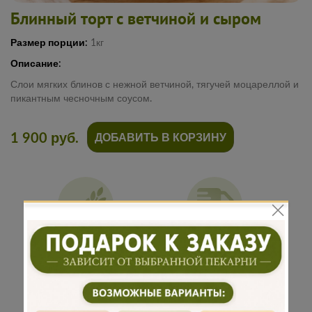
Блинный торт с ветчиной и сыром
Размер порции:
1кг
Описание:
Слои мягких блинов с нежной ветчиной, тягучей моцареллой и
пикантным чесночным соусом.
1 900 руб.
ДОБАВИТЬ В КОРЗИНУ
Традиционная
Бережная
рецептура
доставка