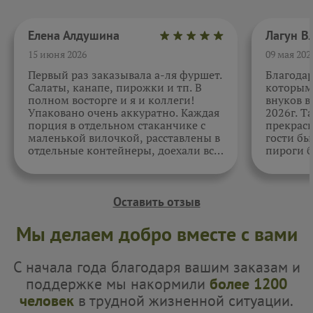
Елена Алдушина
15 июня 2026
09 мая 202
Первый раз заказывала а-ля фуршет.
Благода
Салаты, канапе, пирожки и тп. В
которыми
полном восторге и я и коллеги!
внуков в
Упаковано очень аккуратно. Каждая
2026г. Т
порция в отдельном стаканчике с
прекрасн
маленькой вилочкой, расставлены в
гости бы
отдельные контейнеры, доехали все
пироги б
в целости и сохранности. Отдельно
очень вк
спасибо за внимательность к датам.
Как всегда, приятно. Жаль, фото не
прикрепить.
Оставить отзыв
Мы делаем добро вместе с вами
С начала года благодаря вашим заказам и
поддержке мы накормили
более 1200
человек
в трудной жизненной ситуации.