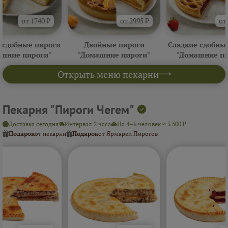
от 1740 ₽
от 2995 ₽
от
 сдобные пироги
Двойные пироги
Сладкие сдобны
ашние пироги"
"Домашние пироги"
"Домашние пи
Открыть меню пекарни
Пекарня "Пироги Чегем"
Доставка сегодня
Интервал 2 часа
На 4–6 человек ≈ 3 500 ₽
Подарок
от пекарни
Подарок
от Ярмарки Пирогов