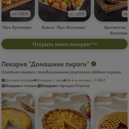
от 1200 ₽
от 650 ₽
от
 "Ира Кутилина"
Боксы "Ира Кутилина"
Брускетты 
Кутилина
Открыть меню пекарни
Пекарня "Домашние пироги"
Семейная пекарня с традиционными рецептами сдобных пирогов
Доставка сегодня
Интервал 2 часа
На 4–6 человек ≈ 3 500 ₽
Подарок
от пекарни
Подарок
от Ярмарки Пирогов