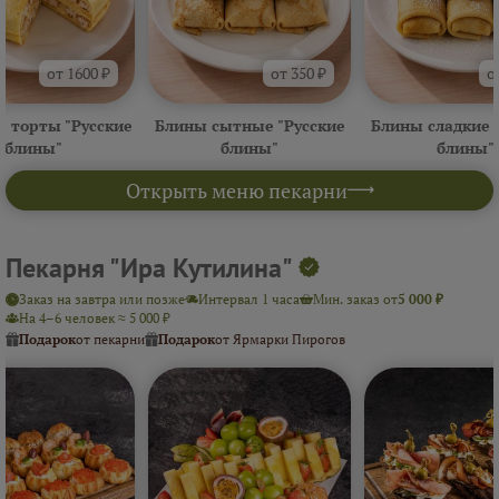
от 1600 ₽
от 350 ₽
о
 торты "Русские
Блины сытные "Русские
Блины сладкие 
блины"
блины"
блины"
Открыть меню пекарни
Пекарня "Ира Кутилина"
Заказ на завтра или позже
Интервал 1 часа
Мин. заказ от
5 000 ₽
На 4–6 человек ≈ 5 000 ₽
Подарок
от пекарни
Подарок
от Ярмарки Пирогов