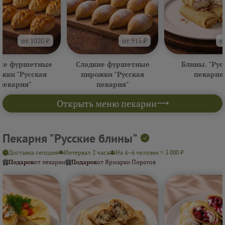
от 1020 ₽
от 915 ₽
о
ые фуршетные
Сладкие фуршетные
Блины. "Рус
жки "Русская
пирожки "Русская
пекарня
пекарня"
пекарня"
Открыть меню пекарни
Пекарня "Русские блины"
Доставка сегодня
Интервал 2 часа
На 4–6 человек ≈ 3 000 ₽
Подарок
от пекарни
Подарок
от Ярмарки Пирогов