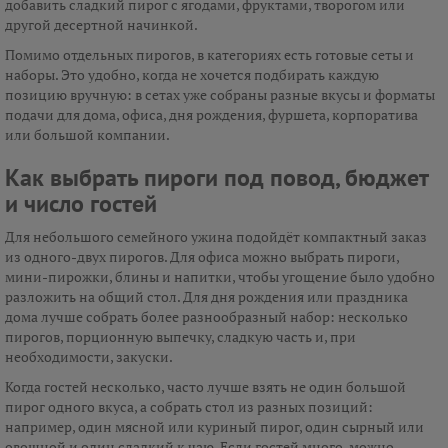
добавить сладкий пирог с ягодами, фруктами, творогом или
другой десертной начинкой.
Помимо отдельных пирогов, в категориях есть готовые сеты и
наборы. Это удобно, когда не хочется подбирать каждую
позицию вручную: в сетах уже собраны разные вкусы и форматы
подачи для дома, офиса, дня рождения, фуршета, корпоратива
или большой компании.
Как выбрать пироги под повод, бюджет
и число гостей
Для небольшого семейного ужина подойдёт компактный заказ
из одного-двух пирогов. Для офиса можно выбрать пироги,
мини-пирожки, блины и напитки, чтобы угощение было удобно
разложить на общий стол. Для дня рождения или праздника
дома лучше собрать более разнообразный набор: несколько
пирогов, порционную выпечку, сладкую часть и, при
необходимости, закуски.
Когда гостей несколько, часто лучше взять не один большой
пирог одного вкуса, а собрать стол из разных позиций:
например, один мясной или куриный пирог, один сырный или
овощной и один сладкий к чаю. Если гостей много, можно