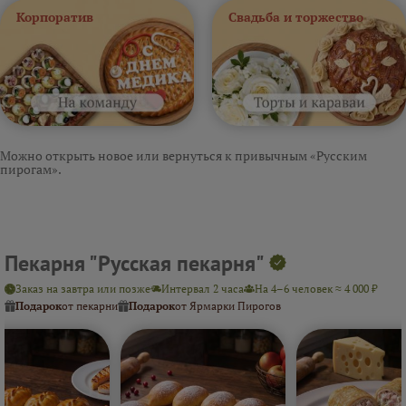
Корпоратив
Свадьба и торжество
Можно открыть новое или вернуться к привычным «Русским
пирогам».
Пекарня "Русская пекарня"
Заказ на завтра или позже
Интервал 2 часа
На 4–6 человек ≈ 4 000 ₽
Подарок
от пекарни
Подарок
от Ярмарки Пирогов