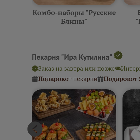
еские
Комбо-наборы "Русские
ины"
Блины"
"
Пекарня "Ира Кутилина"
Заказ на завтра или позже
Интерв
Подарок
от пекарни
Подарок
от