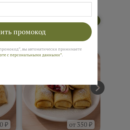
Открыть меню пекарни
ить промокод
промокод”, вы автоматически принимаете
боте с персональными данными”
.
0 ₽
от 350 ₽