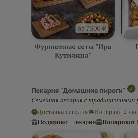
от 7500 ₽
ра
Фуршетные сеты "Ира
"
Кутилина"
Пекарня "Домашние пироги"
Семейная пекарня с традиционными 
Доставка сегодня
Интервал 2 час
Подарок
от пекарни
Подарок
от