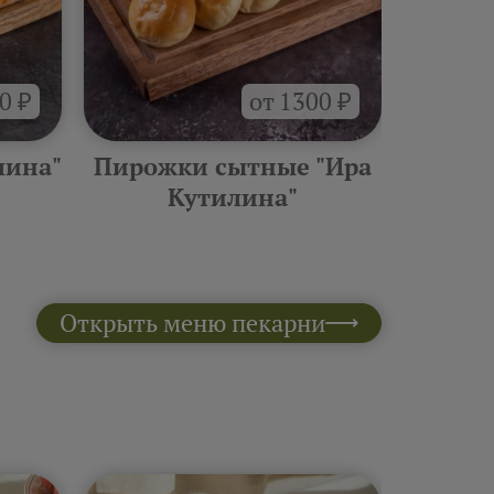
0 ₽
от 1300 ₽
лина"
Пирожки сытные "Ира
Боксы
Кутилина"
Открыть меню пекарни