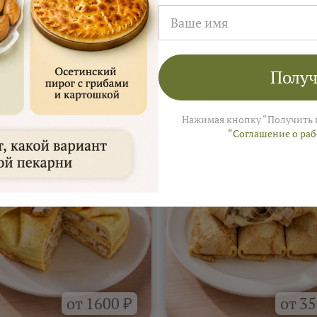
Получ
а
На 4–6 человек ≈ 3 000 ₽
 Ярмарки Пирогов
Нажимая кнопку “Получить 
“Соглашение о ра
от 1600 ₽
от 35