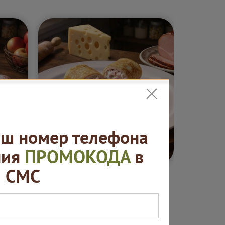
ш номер телефона
5 ₽
от 420 ₽
ния
ПРОМОКОДА
в
СМС
ные
Блины. "Русская
Сеты "
ая
пекарня"