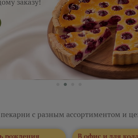
ому заказу!
 пекарни с разным ассортиментом и ц
ь рождения
В офис и для кол