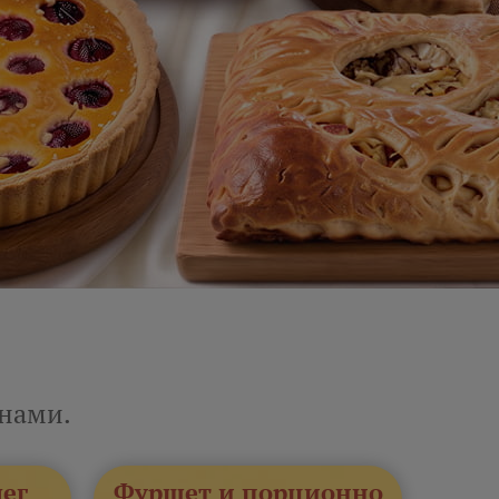
енами.
лег
Фуршет и порционно