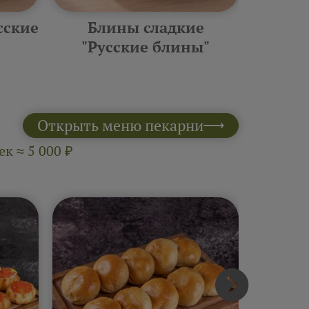
сские
Блины сладкие
Фурш
"Русские блины"
10 шт 
Открыть меню пекарни
к ≈ 5 000 ₽