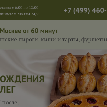
ставка
с 6:00 до 22:00
+7
(
499
)
460-
инимаем заказы 24/7
 Москве от 60 минут
тинские пироги, киши и тарты, фуршет
 РОЖДЕНИЯ
ЛЕГ
 после,