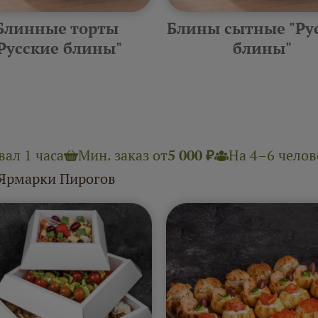
Блинные торты
Блины сытные "Ру
Русские блины"
блины"
ал 1 часа
Мин. заказ от
5 000 ₽
На 4–6 челове
 Ярмарки Пирогов