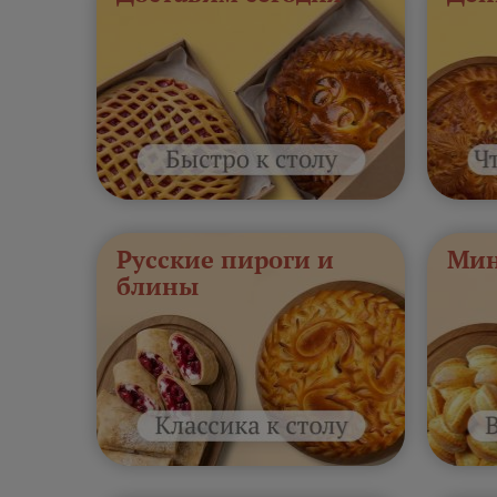
Русские пироги и
Мин
блины