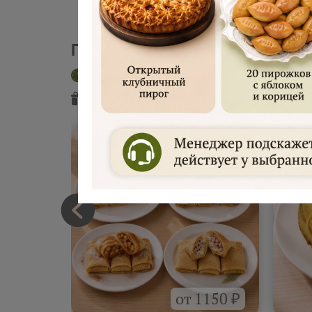
Пекарня "Русские блины"
Доставка сегодня
Интервал 2 час
Подарок
от пекарни
Подарок
от
от 1150 ₽