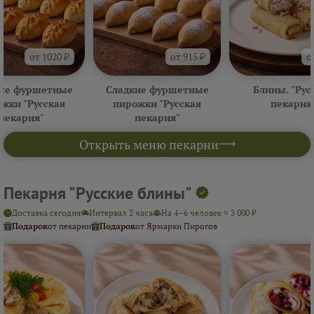
от 1020 ₽
от 915 ₽
о
ые фуршетные
Сладкие фуршетные
Блины. "Рус
жки "Русская
пирожки "Русская
пекарня
пекарня"
пекарня"
Открыть меню пекарни
Пекарня "Русские блины"
Доставка сегодня
Интервал 2 часа
На 4–6 человек ≈ 3 000 ₽
Подарок
от пекарни
Подарок
от Ярмарки Пирогов