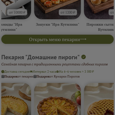
от 10000 ₽
от 1200 ₽
от
амиды "Ира
Закуски "Ира Кутилина"
Пирожки сытны
Кутилина"
Кутилина
Открыть меню пекарни
Пекарня "Домашние пироги"
Семейная пекарня с традиционными рецептами сдобных пирогов
Доставка сегодня
Интервал 2 часа
На 4–6 человек ≈ 3 500 ₽
Подарок
от пекарни
Подарок
от Ярмарки Пирогов