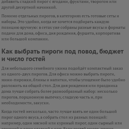
добавить сладкий пирог с ягодами, фруктами, творогом или
другой десертной начинкой.
Помимо отдельных пирогов, в категориях есть готовые сеты и
наборы. Это удобно, когда не хочется подбирать каждую
позицию вручную: в сетах уже собраны разные вкусы и форматы
подачи для дома, офиса, дня рождения, фуршета, корпоратива
или большой компании.
Как выбрать пироги под повод, бюджет
и число гостей
Для небольшого семейного ужина подойдёт компактный заказ
из одного-двух пирогов. Для офиса можно выбрать пироги,
мини-пирожки, блины и напитки, чтобы угощение было удобно
разложить на общий стол. Для дня рождения или праздника
дома лучше собрать более разнообразный набор: несколько
пирогов, порционную выпечку, сладкую часть и, при
необходимости, закуски.
Когда гостей несколько, часто лучше взять не один большой
пирог одного вкуса, а собрать стол из разных позиций:
например, один мясной или куриный пирог, один сырный или
овощной и один сладкий к чаю. Если гостей много, можно