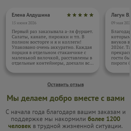
Елена Алдушина
15 июня 2026
09 мая 202
Первый раз заказывала а-ля фуршет.
Благода
Салаты, канапе, пирожки и тп. В
которыми
полном восторге и я и коллеги!
внуков в
Упаковано очень аккуратно. Каждая
2026г. Т
порция в отдельном стаканчике с
прекрасн
маленькой вилочкой, расставлены в
гости бы
отдельные контейнеры, доехали все
пироги б
в целости и сохранности. Отдельно
очень вк
спасибо за внимательность к датам.
Как всегда, приятно. Жаль, фото не
прикрепить.
Оставить отзыв
Мы делаем добро вместе с вами
С начала года благодаря вашим заказам и
поддержке мы накормили
более 1200
человек
в трудной жизненной ситуации.