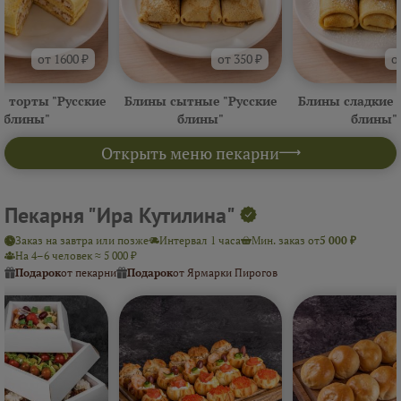
от 1600 ₽
от 350 ₽
о
 торты "Русские
Блины сытные "Русские
Блины сладкие 
блины"
блины"
блины"
Открыть меню пекарни
Пекарня "Ира Кутилина"
Заказ на завтра или позже
Интервал 1 часа
Мин. заказ от
5 000 ₽
На 4–6 человек ≈ 5 000 ₽
Подарок
от пекарни
Подарок
от Ярмарки Пирогов