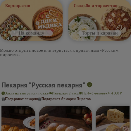
Корпоратив
Свадьба и торжество
Можно открыть новое или вернуться к привычным «Русским
пирогам».
Пекарня "Русская пекарня"
Заказ на завтра или позже
Интервал 2 часа
На 4–6 человек ≈ 4 000 ₽
Подарок
от пекарни
Подарок
от Ярмарки Пирогов