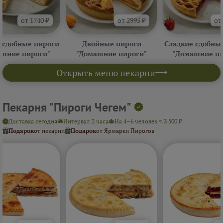
от 1740 ₽
от 2995 ₽
от
 сдобные пироги
Двойные пироги
Сладкие сдобны
ашние пироги"
"Домашние пироги"
"Домашние пи
Открыть меню пекарни
Пекарня "Пироги Чегем"
Доставка сегодня
Интервал 2 часа
На 4–6 человек ≈ 3 500 ₽
Подарок
от пекарни
Подарок
от Ярмарки Пирогов