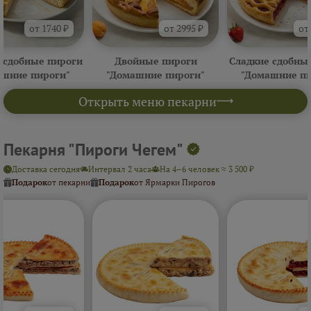
от 1740 ₽
от 2995 ₽
от
 сдобные пироги
Двойные пироги
Сладкие сдобны
ашние пироги"
"Домашние пироги"
"Домашние пи
Открыть меню пекарни
Пекарня "Пироги Чегем"
Доставка сегодня
Интервал 2 часа
На 4–6 человек ≈ 3 500 ₽
Подарок
от пекарни
Подарок
от Ярмарки Пирогов