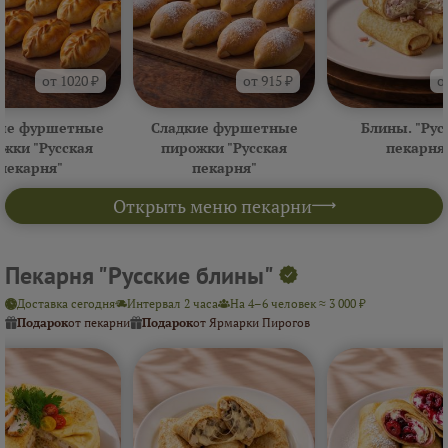
от 1020 ₽
от 915 ₽
о
ые фуршетные
Сладкие фуршетные
Блины. "Рус
жки "Русская
пирожки "Русская
пекарня
пекарня"
пекарня"
Открыть меню пекарни
Пекарня "Русские блины"
Доставка сегодня
Интервал 2 часа
На 4–6 человек ≈ 3 000 ₽
Подарок
от пекарни
Подарок
от Ярмарки Пирогов