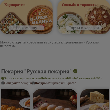
Корпоратив
Свадьба и торжество
Можно открыть новое или вернуться к привычным «Русским
пирогам».
Пекарня "Русская пекарня"
Заказ на завтра или позже
Интервал 2 часа
На 4–6 человек ≈ 4 000 ₽
Подарок
от пекарни
Подарок
от Ярмарки Пирогов