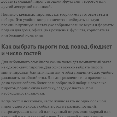
добавить сладкий пирог с ягодами, фруктами, творогом или
другой десертной начинкой.
Помимо отдельных пирогов, в категориях есть готовые сеты и
наборы. Это удобно, когда не хочется подбирать каждую
позицию вручную: в сетах уже собраны разные вкусы и форматы
подачи для дома, офиса, дня рождения, фуршета, корпоратива
или большой компании.
Как выбрать пироги под повод, бюджет
и число гостей
Для небольшого семейного ужина подойдёт компактный заказ
из одного-двух пирогов. Для офиса можно выбрать пироги,
мини-пирожки, блины и напитки, чтобы угощение было удобно
разложить на общий стол. Для дня рождения или праздника
дома лучше собрать более разнообразный набор: несколько
пирогов, порционную выпечку, сладкую часть и, при
необходимости, закуски.
Когда гостей несколько, часто лучше взять не один большой
пирог одного вкуса, а собрать стол из разных позиций:
например, один мясной или куриный пирог, один сырный или
овощной и один сладкий к чаю. Если гостей много, можно