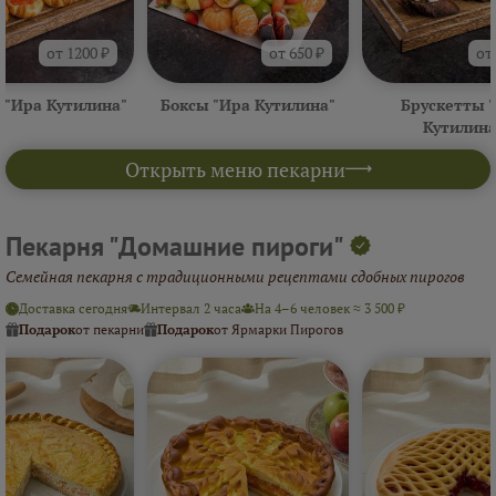
от 1200 ₽
от 650 ₽
от
 "Ира Кутилина"
Боксы "Ира Кутилина"
Брускетты 
Кутилина
Открыть меню пекарни
Пекарня "Домашние пироги"
Семейная пекарня с традиционными рецептами сдобных пирогов
Доставка сегодня
Интервал 2 часа
На 4–6 человек ≈ 3 500 ₽
Подарок
от пекарни
Подарок
от Ярмарки Пирогов