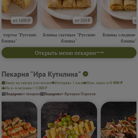
от 1600 ₽
от 350 ₽
о
 торты "Русские
Блины сытные "Русские
Блины сладкие 
блины"
блины"
блины"
Открыть меню пекарни
Пекарня "Ира Кутилина"
Заказ на завтра или позже
Интервал 1 часа
Мин. заказ от
5 000 ₽
На 4–6 человек ≈ 5 000 ₽
Подарок
от пекарни
Подарок
от Ярмарки Пирогов