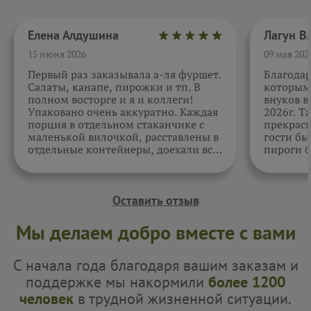
Елена Алдушина
15 июня 2026
09 мая 202
Первый раз заказывала а-ля фуршет.
Благода
Салаты, канапе, пирожки и тп. В
которыми
полном восторге и я и коллеги!
внуков в
Упаковано очень аккуратно. Каждая
2026г. Т
порция в отдельном стаканчике с
прекрасн
маленькой вилочкой, расставлены в
гости бы
отдельные контейнеры, доехали все
пироги б
в целости и сохранности. Отдельно
очень вк
спасибо за внимательность к датам.
Как всегда, приятно. Жаль, фото не
прикрепить.
Оставить отзыв
Мы делаем добро вместе с вами
С начала года благодаря вашим заказам и
поддержке мы накормили
более 1200
человек
в трудной жизненной ситуации.