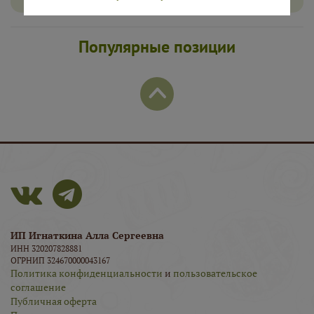
Популярные позиции
ИП Игнаткина Алла Сергеевна
ИНН 320207828881
ОГРНИП 324670000043167
Политика конфиденциальности
и
пользовательское
соглашение
Публичная оферта