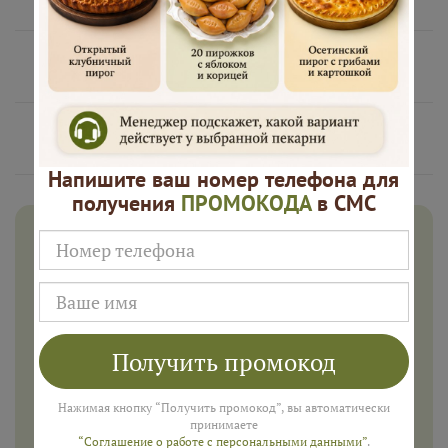
Нам доверяют
Русские Пироги это
Напишите ваш номер телефона для
получения
ПРОМОКОДА
в СМС
Дарим 500 рублей на заказ в
августе!
Введите ваш номер телефона и мы пришлем промокод
для подарка в смс
Получить промокод
Нажимая кнопку “Получить промокод”, вы автоматически
ПОЛУЧИТЬ
принимаете
“Соглашение о работе с персональными данными”
.