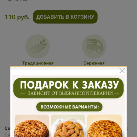
110 руб.
ДОБАВИТЬ В КОРЗИНУ
Традиционная
Бережная
рецептура
доставка
Подарок к
Много
каждому
начинки
заказу
Состав:
Помидоры, болгарский перец, острый перец, чеснок
Показать полностью