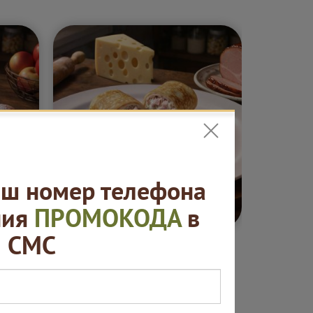
ш номер телефона
5 ₽
от 420 ₽
ния
ПРОМОКОДА
в
СМС
ные
Блины. "Русская
Сеты "
ая
пекарня"