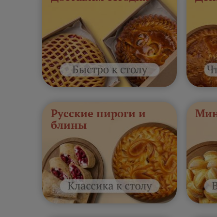
Русские пироги и
Мин
блины