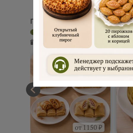
Пекарня "Русские блины"
Доставка сегодня
Интервал 2 час
Подарок
от пекарни
Подарок
от
от 1150 ₽