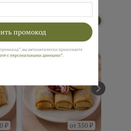
Открыть меню пекарни
ить промокод
промокод”, вы автоматически принимаете
боте с персональными данными”
.
0 ₽
от 350 ₽