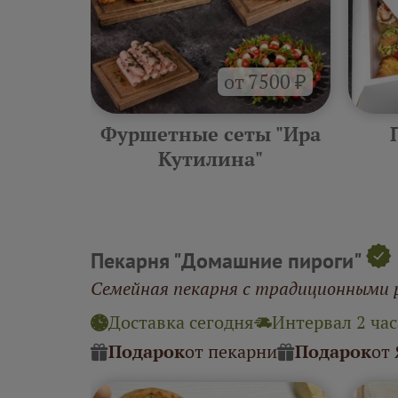
от 7500 ₽
ра
Фуршетные сеты "Ира
"
Кутилина"
Пекарня "Домашние пироги"
Семейная пекарня с традиционными 
Доставка сегодня
Интервал 2 час
Подарок
от пекарни
Подарок
от