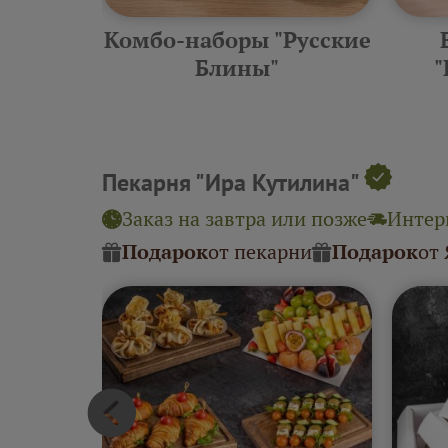
еские
Комбо-наборы "Русские
ины"
Блины"
"
Пекарня "Ира Кутилина"
Заказ на завтра или позже
Интерв
Подарок
от пекарни
Подарок
от