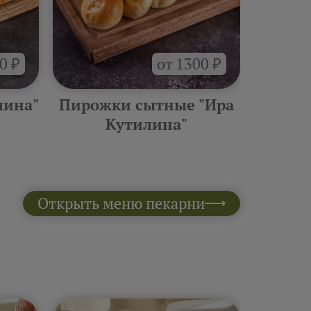
0 ₽
от 1300 ₽
лина"
Пирожки сытные "Ира
Боксы
Кутилина"
Открыть меню пекарни