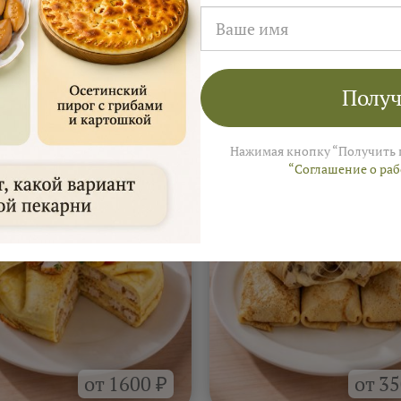
Получ
а
На 4–6 человек ≈ 3 000 ₽
 Ярмарки Пирогов
Нажимая кнопку “Получить 
“Соглашение о ра
от 1600 ₽
от 35