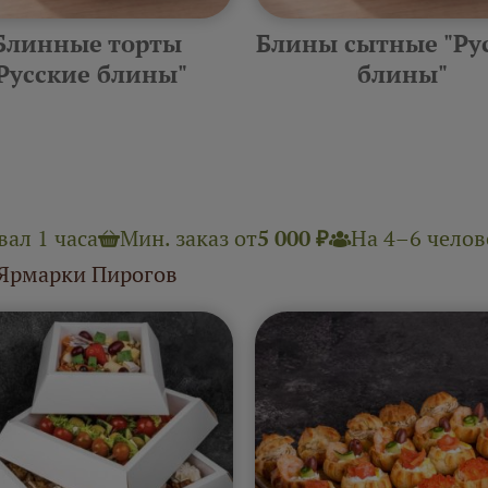
Блинные торты
Блины сытные "Ру
Русские блины"
блины"
ал 1 часа
Мин. заказ от
5 000 ₽
На 4–6 челове
 Ярмарки Пирогов