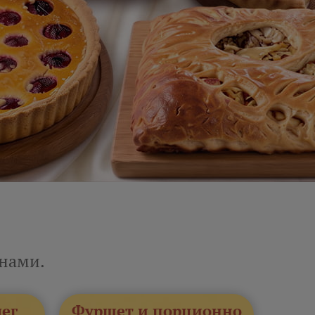
енами.
лег
Фуршет и порционно