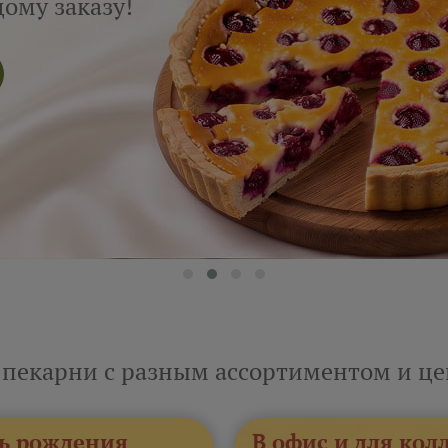
 пекарни с разным ассортиментом и ц
ь рождения
В офис и для кол