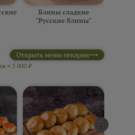
сские
Блины сладкие
Фурш
"Русские блины"
10 шт 
Открыть меню пекарни
к ≈ 5 000 ₽