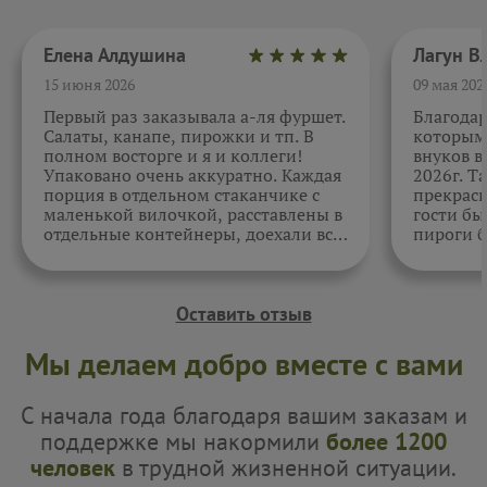
Елена Алдушина
15 июня 2026
09 мая 202
Первый раз заказывала а-ля фуршет.
Благода
Салаты, канапе, пирожки и тп. В
которыми
полном восторге и я и коллеги!
внуков в
Упаковано очень аккуратно. Каждая
2026г. Т
порция в отдельном стаканчике с
прекрасн
маленькой вилочкой, расставлены в
гости бы
отдельные контейнеры, доехали все
пироги б
в целости и сохранности. Отдельно
очень вк
спасибо за внимательность к датам.
Как всегда, приятно. Жаль, фото не
прикрепить.
Оставить отзыв
Мы делаем добро вместе с вами
С начала года благодаря вашим заказам и
поддержке мы накормили
более 1200
человек
в трудной жизненной ситуации.