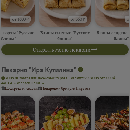
от 1600 ₽
от 350 ₽
о
 торты "Русские
Блины сытные "Русские
Блины сладкие 
блины"
блины"
блины"
Открыть меню пекарни
Пекарня "Ира Кутилина"
Заказ на завтра или позже
Интервал 1 часа
Мин. заказ от
5 000 ₽
На 4–6 человек ≈ 5 000 ₽
Подарок
от пекарни
Подарок
от Ярмарки Пирогов