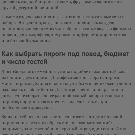
добавить сладкий пирог с ягодами, фруктами, творогом или
другой десертной начинкой.
Помимо отдельных пирогов, в категориях есть готовые сеты и
наборы. Это удобно, когда не хочется подбирать каждую
позицию вручную: в сетах уже собраны разные вкусы и форматы
подачи для дома, офиса, дня рождения, фуршета, корпоратива
или большой компании.
Как выбрать пироги под повод, бюджет
и число гостей
Для небольшого семейного ужина подойдёт компактный заказ
из одного-двух пирогов. Для офиса можно выбрать пироги,
мини-пирожки, блины и напитки, чтобы угощение было удобно
разложить на общий стол. Для дня рождения или праздника
дома лучше собрать более разнообразный набор: несколько
пирогов, порционную выпечку, сладкую часть и, при
необходимости, закуски.
Когда гостей несколько, часто лучше взять не один большой
пирог одного вкуса, а собрать стол из разных позиций:
например, один мясной или куриный пирог, один сырный или
овощной и один сладкий к чаю. Если гостей много, можно