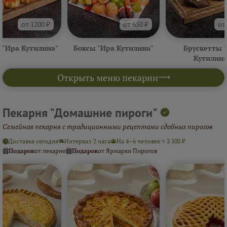
от 1200 ₽
от 650 ₽
от
 "Ира Кутилина"
Боксы "Ира Кутилина"
Брускетты 
Кутилина
Открыть меню пекарни
Пекарня "Домашние пироги"
Семейная пекарня с традиционными рецептами сдобных пирогов
Доставка сегодня
Интервал 2 часа
На 4–6 человек ≈ 3 500 ₽
Подарок
от пекарни
Подарок
от Ярмарки Пирогов