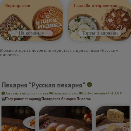
Корпоратив
Свадьба и торжество
Можно открыть новое или вернуться к привычным «Русским
пирогам».
Пекарня "Русская пекарня"
Заказ на завтра или позже
Интервал 2 часа
На 4–6 человек ≈ 4 000 ₽
Подарок
от пекарни
Подарок
от Ярмарки Пирогов