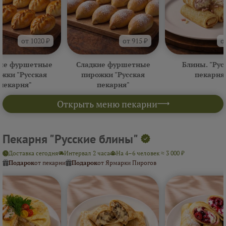
от 1020 ₽
от 915 ₽
о
ые фуршетные
Сладкие фуршетные
Блины. "Рус
жки "Русская
пирожки "Русская
пекарня
пекарня"
пекарня"
Открыть меню пекарни
Пекарня "Русские блины"
Доставка сегодня
Интервал 2 часа
На 4–6 человек ≈ 3 000 ₽
Подарок
от пекарни
Подарок
от Ярмарки Пирогов