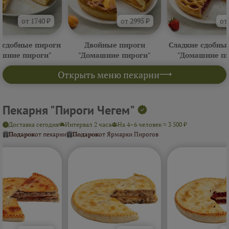
от 1740 ₽
от 2995 ₽
от
 сдобные пироги
Двойные пироги
Сладкие сдобны
ашние пироги"
"Домашние пироги"
"Домашние пи
Открыть меню пекарни
Пекарня "Пироги Чегем"
Доставка сегодня
Интервал 2 часа
На 4–6 человек ≈ 3 500 ₽
Подарок
от пекарни
Подарок
от Ярмарки Пирогов