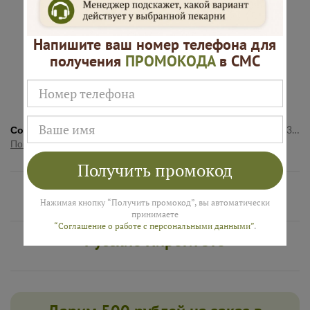
Напишите ваш номер телефона для
получения
ПРОМОКОДА
в СМС
Подарок к
Много
каждому
начинки
заказу
Состав:
Тесто слоеное без дрожжевое, сливки 33%, молоко 3,5%, яйцо столовое, сахарный песок, ваниль, вишня замороженная, гель нейтральный, сахарная пудра, крахмал кукурузный.
Показать полностью
Получить промокод
Нам доверяют
Нажимая кнопку “Получить промокод”, вы автоматически
принимаете
“Соглашение о работе с персональными данными”
.
Русские Пироги это