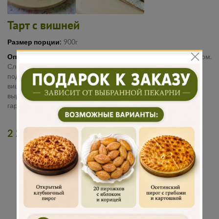
Тарт с вишней
Размер порции:
900г
Описание:
Яркий тарт с вишней и нежным ванильным кремом.
Слоёное тесто запекается до хрустящей текстуры и
подчёркивает начинку. Сливочный крем смягчает кислинку
вишни и делает вкус округлым. Ягоды дают сочность и
выразительный акцент. Десерт получается свежим и
гармоничным.
2 200 руб.
ДОБАВИТЬ В КОРЗИНУ
Традиционная
Бережная
рецептура
доставка