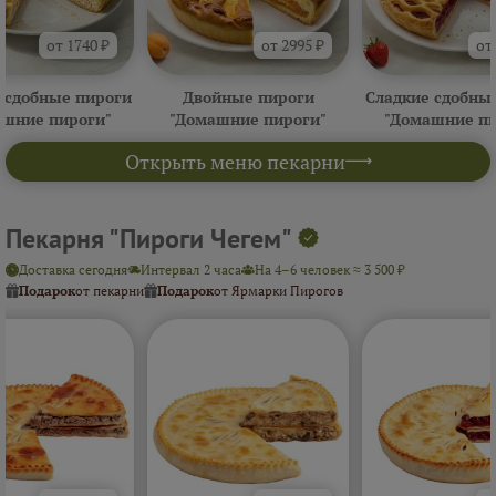
от 1740 ₽
от 2995 ₽
от
 сдобные пироги
Двойные пироги
Сладкие сдобны
ашние пироги"
"Домашние пироги"
"Домашние пи
Открыть меню пекарни
Пекарня "Пироги Чегем"
Доставка сегодня
Интервал 2 часа
На 4–6 человек ≈ 3 500 ₽
Подарок
от пекарни
Подарок
от Ярмарки Пирогов