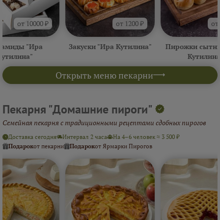
от 10000 ₽
от 1200 ₽
от
амиды "Ира
Закуски "Ира Кутилина"
Пирожки сытны
Кутилина"
Кутилина
Открыть меню пекарни
Пекарня "Домашние пироги"
Семейная пекарня с традиционными рецептами сдобных пирогов
Доставка сегодня
Интервал 2 часа
На 4–6 человек ≈ 3 500 ₽
Подарок
от пекарни
Подарок
от Ярмарки Пирогов