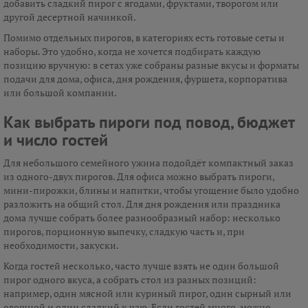
добавить сладкий пирог с ягодами, фруктами, творогом или
другой десертной начинкой.
Помимо отдельных пирогов, в категориях есть готовые сеты и
наборы. Это удобно, когда не хочется подбирать каждую
позицию вручную: в сетах уже собраны разные вкусы и форматы
подачи для дома, офиса, дня рождения, фуршета, корпоратива
или большой компании.
Как выбрать пироги под повод, бюджет
и число гостей
Для небольшого семейного ужина подойдёт компактный заказ
из одного-двух пирогов. Для офиса можно выбрать пироги,
мини-пирожки, блины и напитки, чтобы угощение было удобно
разложить на общий стол. Для дня рождения или праздника
дома лучше собрать более разнообразный набор: несколько
пирогов, порционную выпечку, сладкую часть и, при
необходимости, закуски.
Когда гостей несколько, часто лучше взять не один большой
пирог одного вкуса, а собрать стол из разных позиций:
например, один мясной или куриный пирог, один сырный или
овощной и один сладкий к чаю. Если гостей много, можно