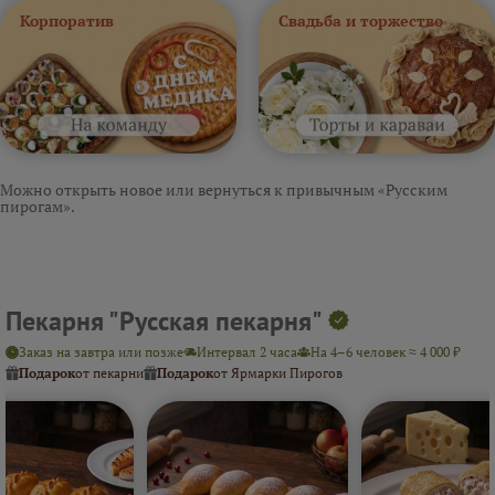
Корпоратив
Свадьба и торжество
Можно открыть новое или вернуться к привычным «Русским
пирогам».
Пекарня "Русская пекарня"
Заказ на завтра или позже
Интервал 2 часа
На 4–6 человек ≈ 4 000 ₽
Подарок
от пекарни
Подарок
от Ярмарки Пирогов