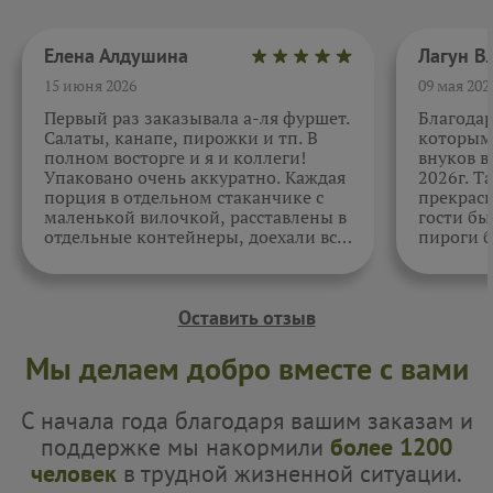
Елена Алдушина
15 июня 2026
09 мая 202
Первый раз заказывала а-ля фуршет.
Благода
Салаты, канапе, пирожки и тп. В
которыми
полном восторге и я и коллеги!
внуков в
Упаковано очень аккуратно. Каждая
2026г. Т
порция в отдельном стаканчике с
прекрасн
маленькой вилочкой, расставлены в
гости бы
отдельные контейнеры, доехали все
пироги б
в целости и сохранности. Отдельно
очень вк
спасибо за внимательность к датам.
Как всегда, приятно. Жаль, фото не
прикрепить.
Оставить отзыв
Мы делаем добро вместе с вами
С начала года благодаря вашим заказам и
поддержке мы накормили
более 1200
человек
в трудной жизненной ситуации.