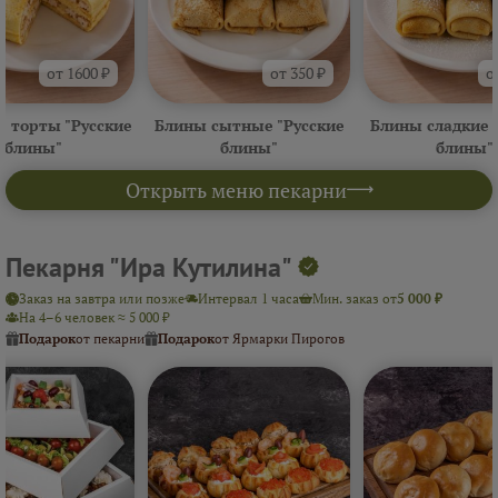
от 1600 ₽
от 350 ₽
о
 торты "Русские
Блины сытные "Русские
Блины сладкие 
блины"
блины"
блины"
Открыть меню пекарни
Пекарня "Ира Кутилина"
Заказ на завтра или позже
Интервал 1 часа
Мин. заказ от
5 000 ₽
На 4–6 человек ≈ 5 000 ₽
Подарок
от пекарни
Подарок
от Ярмарки Пирогов