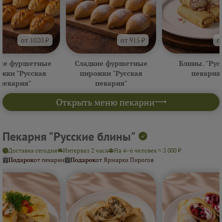
от 1020 ₽
от 915 ₽
о
ые фуршетные
Сладкие фуршетные
Блины. "Рус
жки "Русская
пирожки "Русская
пекарня
пекарня"
пекарня"
Открыть меню пекарни
Пекарня "Русские блины"
Доставка сегодня
Интервал 2 часа
На 4–6 человек ≈ 3 000 ₽
Подарок
от пекарни
Подарок
от Ярмарки Пирогов