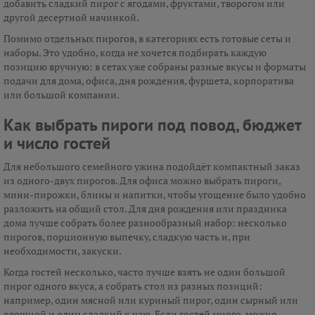
добавить сладкий пирог с ягодами, фруктами, творогом или
другой десертной начинкой.
Помимо отдельных пирогов, в категориях есть готовые сеты и
наборы. Это удобно, когда не хочется подбирать каждую
позицию вручную: в сетах уже собраны разные вкусы и форматы
подачи для дома, офиса, дня рождения, фуршета, корпоратива
или большой компании.
Как выбрать пироги под повод, бюджет
и число гостей
Для небольшого семейного ужина подойдёт компактный заказ
из одного-двух пирогов. Для офиса можно выбрать пироги,
мини-пирожки, блины и напитки, чтобы угощение было удобно
разложить на общий стол. Для дня рождения или праздника
дома лучше собрать более разнообразный набор: несколько
пирогов, порционную выпечку, сладкую часть и, при
необходимости, закуски.
Когда гостей несколько, часто лучше взять не один большой
пирог одного вкуса, а собрать стол из разных позиций:
например, один мясной или куриный пирог, один сырный или
овощной и один сладкий к чаю. Если гостей много, можно