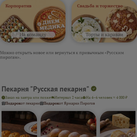
Корпоратив
Свадьба и торжество
Можно открыть новое или вернуться к привычным «Русским
пирогам».
Пекарня "Русская пекарня"
Заказ на завтра или позже
Интервал 2 часа
На 4–6 человек ≈ 4 000 ₽
Подарок
от пекарни
Подарок
от Ярмарки Пирогов