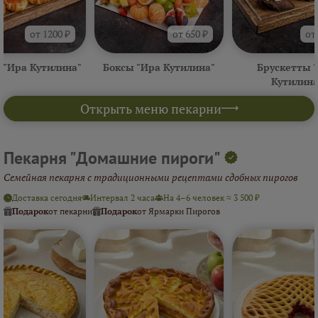
от 1200 ₽
от 650 ₽
от
 "Ира Кутилина"
Боксы "Ира Кутилина"
Брускетты 
Кутилина
Открыть меню пекарни
Пекарня "Домашние пироги"
Семейная пекарня с традиционными рецептами сдобных пирогов
Доставка сегодня
Интервал 2 часа
На 4–6 человек ≈ 3 500 ₽
Подарок
от пекарни
Подарок
от Ярмарки Пирогов