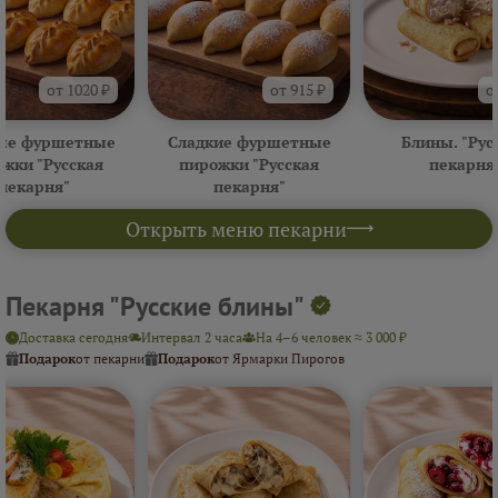
от 1020 ₽
от 915 ₽
о
ые фуршетные
Сладкие фуршетные
Блины. "Рус
жки "Русская
пирожки "Русская
пекарня
пекарня"
пекарня"
Открыть меню пекарни
Пекарня "Русские блины"
Доставка сегодня
Интервал 2 часа
На 4–6 человек ≈ 3 000 ₽
Подарок
от пекарни
Подарок
от Ярмарки Пирогов