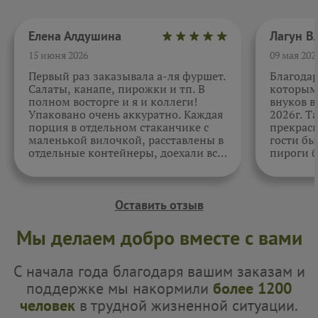
Елена Алдушина
15 июня 2026
09 мая 202
Первый раз заказывала а-ля фуршет.
Благода
Салаты, канапе, пирожки и тп. В
которыми
полном восторге и я и коллеги!
внуков в
Упаковано очень аккуратно. Каждая
2026г. Т
порция в отдельном стаканчике с
прекрасн
маленькой вилочкой, расставлены в
гости бы
отдельные контейнеры, доехали все
пироги б
в целости и сохранности. Отдельно
очень вк
спасибо за внимательность к датам.
Как всегда, приятно. Жаль, фото не
прикрепить.
Оставить отзыв
Мы делаем добро вместе с вами
С начала года благодаря вашим заказам и
поддержке мы накормили
более 1200
человек
в трудной жизненной ситуации.