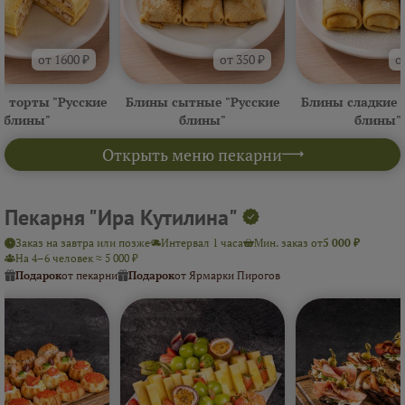
от 1600 ₽
от 350 ₽
о
 торты "Русские
Блины сытные "Русские
Блины сладкие 
блины"
блины"
блины"
Открыть меню пекарни
Пекарня "Ира Кутилина"
Заказ на завтра или позже
Интервал 1 часа
Мин. заказ от
5 000 ₽
На 4–6 человек ≈ 5 000 ₽
Подарок
от пекарни
Подарок
от Ярмарки Пирогов