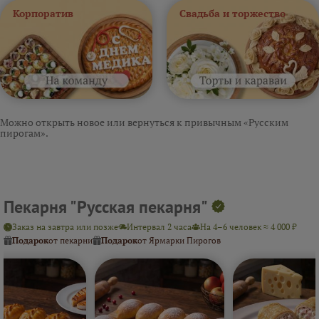
Корпоратив
Свадьба и торжество
Можно открыть новое или вернуться к привычным «Русским
пирогам».
Пекарня "Русская пекарня"
Заказ на завтра или позже
Интервал 2 часа
На 4–6 человек ≈ 4 000 ₽
Подарок
от пекарни
Подарок
от Ярмарки Пирогов