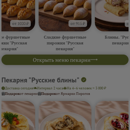
от 1020 ₽
от 915 ₽
о
ые фуршетные
Сладкие фуршетные
Блины. "Рус
жки "Русская
пирожки "Русская
пекарня
пекарня"
пекарня"
Открыть меню пекарни
Пекарня "Русские блины"
Доставка сегодня
Интервал 2 часа
На 4–6 человек ≈ 3 000 ₽
Подарок
от пекарни
Подарок
от Ярмарки Пирогов