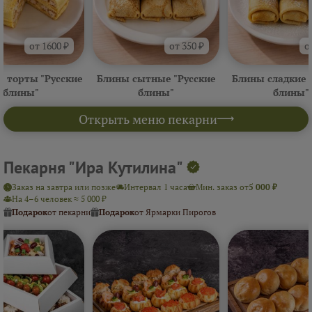
от 1600 ₽
от 350 ₽
о
 торты "Русские
Блины сытные "Русские
Блины сладкие 
блины"
блины"
блины"
Открыть меню пекарни
Пекарня "Ира Кутилина"
Заказ на завтра или позже
Интервал 1 часа
Мин. заказ от
5 000 ₽
На 4–6 человек ≈ 5 000 ₽
Подарок
от пекарни
Подарок
от Ярмарки Пирогов