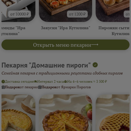
от 10000 ₽
от 1200 ₽
от
амиды "Ира
Закуски "Ира Кутилина"
Пирожки сытны
Кутилина"
Кутилина
Открыть меню пекарни
Пекарня "Домашние пироги"
Семейная пекарня с традиционными рецептами сдобных пирогов
Доставка сегодня
Интервал 2 часа
На 4–6 человек ≈ 3 500 ₽
Подарок
от пекарни
Подарок
от Ярмарки Пирогов