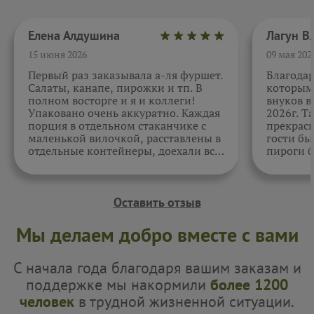
Елена Алдушина
15 июня 2026
09 мая 202
Первый раз заказывала а-ля фуршет.
Благода
Салаты, канапе, пирожки и тп. В
которыми
полном восторге и я и коллеги!
внуков в
Упаковано очень аккуратно. Каждая
2026г. Т
порция в отдельном стаканчике с
прекрасн
маленькой вилочкой, расставлены в
гости бы
отдельные контейнеры, доехали все
пироги б
в целости и сохранности. Отдельно
очень вк
спасибо за внимательность к датам.
Как всегда, приятно. Жаль, фото не
прикрепить.
Оставить отзыв
Мы делаем добро вместе с вами
С начала года благодаря вашим заказам и
поддержке мы накормили
более 1200
человек
в трудной жизненной ситуации.