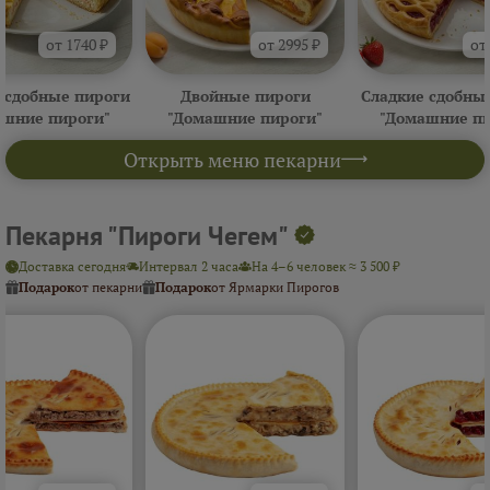
от 1740 ₽
от 2995 ₽
от
 сдобные пироги
Двойные пироги
Сладкие сдобны
ашние пироги"
"Домашние пироги"
"Домашние пи
Открыть меню пекарни
Пекарня "Пироги Чегем"
Доставка сегодня
Интервал 2 часа
На 4–6 человек ≈ 3 500 ₽
Подарок
от пекарни
Подарок
от Ярмарки Пирогов