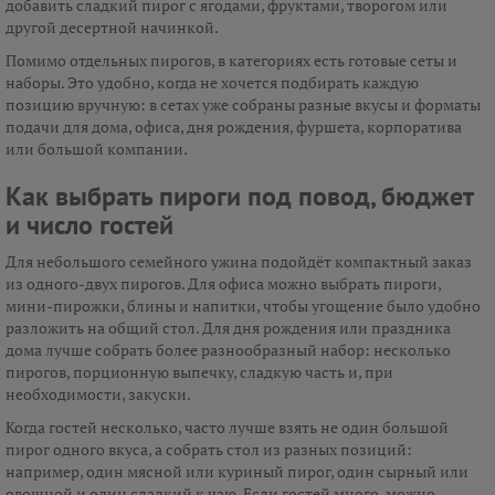
добавить сладкий пирог с ягодами, фруктами, творогом или
другой десертной начинкой.
Помимо отдельных пирогов, в категориях есть готовые сеты и
наборы. Это удобно, когда не хочется подбирать каждую
позицию вручную: в сетах уже собраны разные вкусы и форматы
подачи для дома, офиса, дня рождения, фуршета, корпоратива
или большой компании.
Как выбрать пироги под повод, бюджет
и число гостей
Для небольшого семейного ужина подойдёт компактный заказ
из одного-двух пирогов. Для офиса можно выбрать пироги,
мини-пирожки, блины и напитки, чтобы угощение было удобно
разложить на общий стол. Для дня рождения или праздника
дома лучше собрать более разнообразный набор: несколько
пирогов, порционную выпечку, сладкую часть и, при
необходимости, закуски.
Когда гостей несколько, часто лучше взять не один большой
пирог одного вкуса, а собрать стол из разных позиций:
например, один мясной или куриный пирог, один сырный или
овощной и один сладкий к чаю. Если гостей много, можно