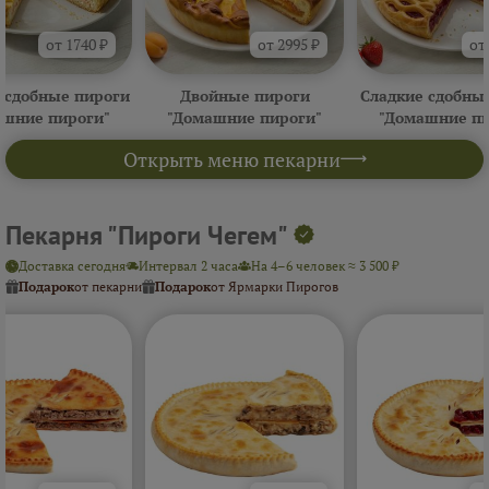
от 1740 ₽
от 2995 ₽
от
 сдобные пироги
Двойные пироги
Сладкие сдобны
ашние пироги"
"Домашние пироги"
"Домашние пи
Открыть меню пекарни
Пекарня "Пироги Чегем"
Доставка сегодня
Интервал 2 часа
На 4–6 человек ≈ 3 500 ₽
Подарок
от пекарни
Подарок
от Ярмарки Пирогов