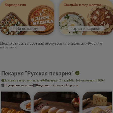
Корпоратив
Свадьба и торжество
Можно открыть новое или вернуться к привычным «Русским
пирогам».
Пекарня "Русская пекарня"
Заказ на завтра или позже
Интервал 2 часа
На 4–6 человек ≈ 4 000 ₽
Подарок
от пекарни
Подарок
от Ярмарки Пирогов