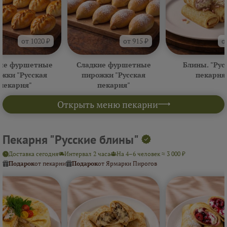
от 1020 ₽
от 915 ₽
о
ые фуршетные
Сладкие фуршетные
Блины. "Рус
жки "Русская
пирожки "Русская
пекарня
пекарня"
пекарня"
Открыть меню пекарни
Пекарня "Русские блины"
Доставка сегодня
Интервал 2 часа
На 4–6 человек ≈ 3 000 ₽
Подарок
от пекарни
Подарок
от Ярмарки Пирогов