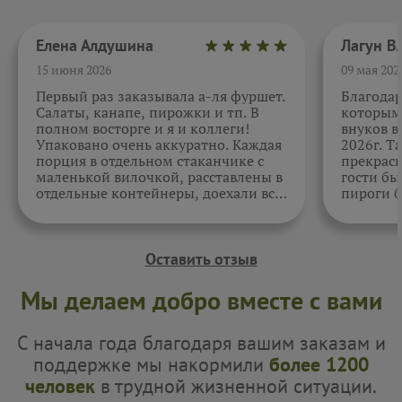
Елена Алдушина
15 июня 2026
09 мая 202
Первый раз заказывала а-ля фуршет.
Благода
Салаты, канапе, пирожки и тп. В
которыми
полном восторге и я и коллеги!
внуков в
Упаковано очень аккуратно. Каждая
2026г. Т
порция в отдельном стаканчике с
прекрасн
маленькой вилочкой, расставлены в
гости бы
отдельные контейнеры, доехали все
пироги б
в целости и сохранности. Отдельно
очень вк
спасибо за внимательность к датам.
Как всегда, приятно. Жаль, фото не
прикрепить.
Оставить отзыв
Мы делаем добро вместе с вами
С начала года благодаря вашим заказам и
поддержке мы накормили
более 1200
человек
в трудной жизненной ситуации.