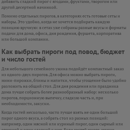
добавить сладкий пирог с ягодами, фруктами, творогом или
другой десертной начинкой.
Помимо отдельных пирогов, в категориях есть готовые сеты и
наборы. Это удобно, когда не хочется подбирать каждую
позицию вручную: в сетах уже собраны разные вкусы и форматы
подачи для дома, офиса, дня рождения, фуршета, корпоратива
или большой компании.
Как выбрать пироги под повод, бюджет
и число гостей
Для небольшого семейного ужина подойдёт компактный заказ
из одного-двух пирогов. Для офиса можно выбрать пироги,
мини-пирожки, блины и напитки, чтобы угощение было удобно
разложить на общий стол. Для дня рождения или праздника
дома лучше собрать более разнообразный набор: несколько
пирогов, порционную выпечку, сладкую часть и, при
необходимости, закуски.
Когда гостей несколько, часто лучше взять не один большой
пирог одного вкуса, а собрать стол из разных позиций:
например, один мясной или куриный пирог, один сырный или
овощной и один сладкий к чаю. Если гостей много, можно