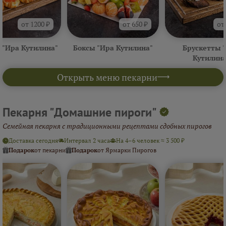
от 1200 ₽
от 650 ₽
от
 "Ира Кутилина"
Боксы "Ира Кутилина"
Брускетты 
Кутилина
Открыть меню пекарни
Пекарня "Домашние пироги"
Семейная пекарня с традиционными рецептами сдобных пирогов
Доставка сегодня
Интервал 2 часа
На 4–6 человек ≈ 3 500 ₽
Подарок
от пекарни
Подарок
от Ярмарки Пирогов