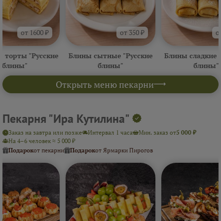
от 1600 ₽
от 350 ₽
о
 торты "Русские
Блины сытные "Русские
Блины сладкие 
блины"
блины"
блины"
Открыть меню пекарни
Пекарня "Ира Кутилина"
Заказ на завтра или позже
Интервал 1 часа
Мин. заказ от
5 000 ₽
На 4–6 человек ≈ 5 000 ₽
Подарок
от пекарни
Подарок
от Ярмарки Пирогов