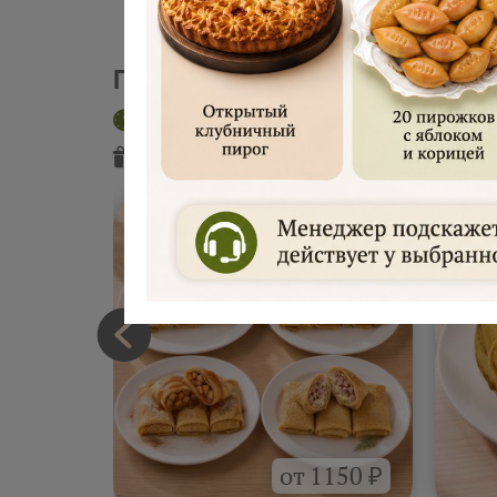
Пекарня "Русские блины"
Доставка сегодня
Интервал 2 час
Подарок
от пекарни
Подарок
от
от 1150 ₽