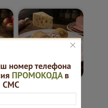
ш номер телефона
5 ₽
от 420 ₽
ния
ПРОМОКОДА
в
СМС
ные
Блины. "Русская
Сеты "
ая
пекарня"