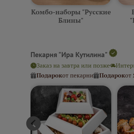
еские
Комбо-наборы "Русские
ины"
Блины"
"
Пекарня "Ира Кутилина"
Заказ на завтра или позже
Интерв
Подарок
от пекарни
Подарок
от