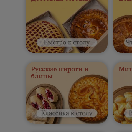
Русские пироги и
Мин
блины