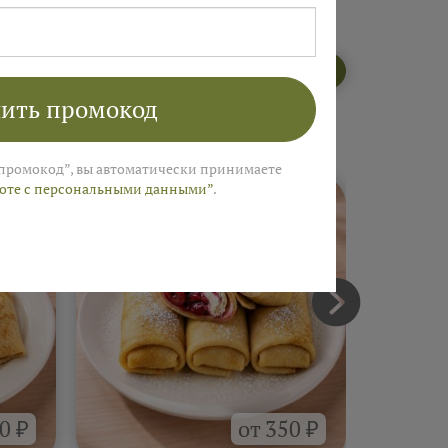
Открыть меню пекарни
ить промокод
промокод”, вы автоматически принимаете
боте с персональными данными”
.
0 ₽
от 350 ₽