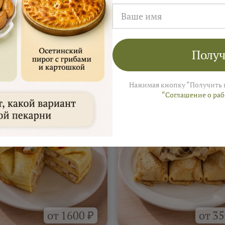
Получ
а
На 4–6 человек ≈ 3 000 ₽
 Ярмарки Пирогов
Нажимая кнопку “Получить 
“Соглашение о ра
от 1600 ₽
от 35