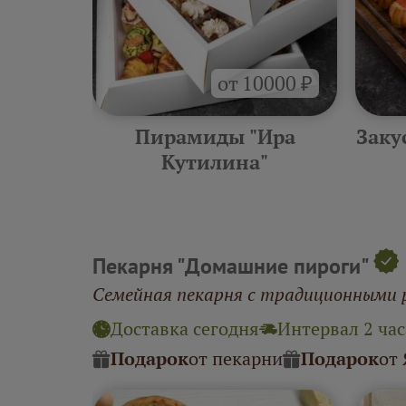
от 10000 ₽
тилина"
Пирамиды "Ира
Заку
Кутилина"
Пекарня "Домашние пироги"
Семейная пекарня с традиционными 
Доставка сегодня
Интервал 2 час
Подарок
от пекарни
Подарок
от