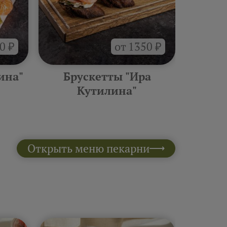
0 ₽
от 1350 ₽
ина"
Брускетты "Ира
Горяче
Кутилина"
Открыть меню пекарни