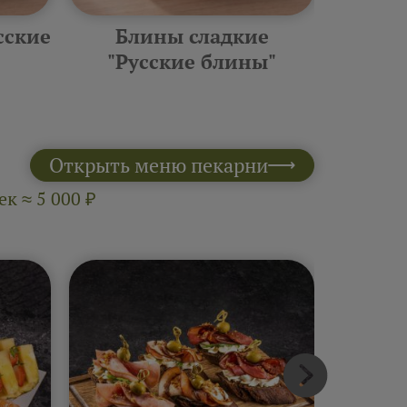
сские
Блины сладкие
Фурш
"Русские блины"
10 шт 
Открыть меню пекарни
к ≈ 5 000 ₽