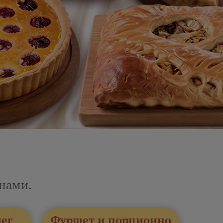
енами.
лег
Фуршет и порционно