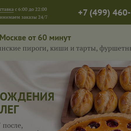
ставка
с 6:00 до 22:00
+7
(
499
)
460-
инимаем заказы 24/7
 Москве от 60 минут
тинские пироги, киши и тарты, фуршет
 РОЖДЕНИЯ
ЛЕГ
 после,