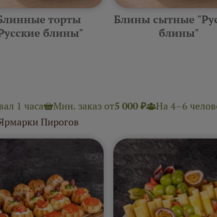
Блинные торты
Блины сытные "Ру
Русские блины"
блины"
ал 1 часа
Мин. заказ от
5 000 ₽
На 4–6 челове
 Ярмарки Пирогов