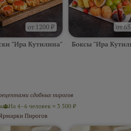
от 1200 ₽
от 65
ски "Ира Кутилина"
Боксы "Ира Кутил
рецептами сдобных пирогов
а
На 4–6 человек ≈ 3 500 ₽
 Ярмарки Пирогов