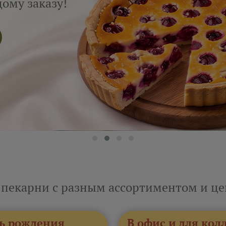
ому заказу!
 пекарни с разным ассортиментом и ц
ь рождения
В офис и для кол