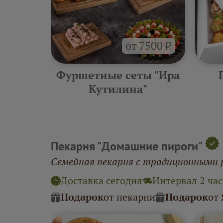
от 7500 ₽
ра
Фуршетные сеты "Ира
"
Кутилина"
Пекарня "Домашние пироги"
Семейная пекарня с традиционными 
Доставка сегодня
Интервал 2 час
Подарок
от пекарни
Подарок
от