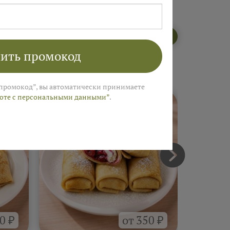
Открыть меню пекарни
ить промокод
промокод”, вы автоматически принимаете
боте с персональными данными”
.
0 ₽
от 350 ₽