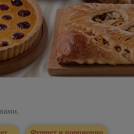
енами.
лег
Фуршет и порционно