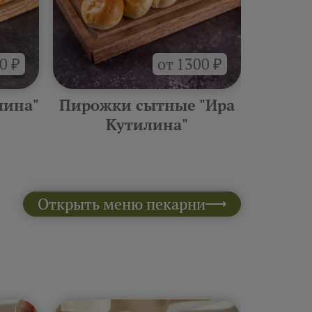
0 ₽
от 1300 ₽
лина"
Пирожки сытные "Ира
Боксы
Кутилина"
Открыть меню пекарни