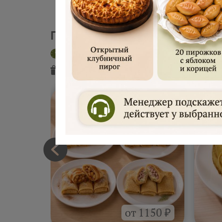
Пекарня "Русские блины"
Доставка сегодня
Интервал 2 час
Подарок
от пекарни
Подарок
от
от 1150 ₽