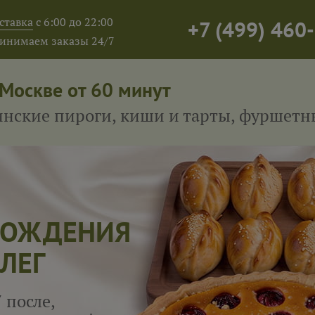
ставка
с 6:00 до 22:00
+7
(
499
)
460-
инимаем заказы 24/7
 Москве от 60 минут
тинские пироги, киши и тарты, фуршет
 РОЖДЕНИЯ
ЛЕГ
 после,