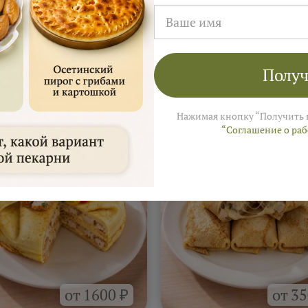
Получ
а
На 4–6 человек ≈ 3 000 ₽
 Ярмарки Пирогов
Нажимая кнопку “Получить 
“Соглашение о ра
от 1600 ₽
от 35