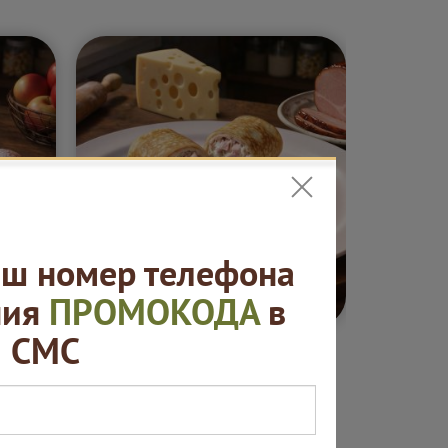
ш номер телефона
5 ₽
от 420 ₽
ния
ПРОМОКОДА
в
СМС
ные
Блины. "Русская
Сеты "
ая
пекарня"