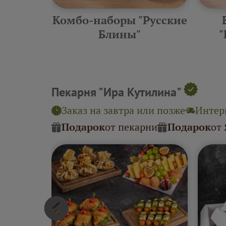
еские
Комбо-наборы "Русские
ины"
Блины"
"
Пекарня "Ира Кутилина"
Заказ на завтра или позже
Интерв
Подарок
от пекарни
Подарок
от