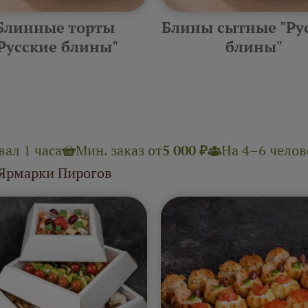
Блинные торты
Блины сытные "Ру
Русские блины"
блины"
ал 1 часа
Мин. заказ от
5 000 ₽
На 4–6 челове
 Ярмарки Пирогов