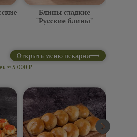
сские
Блины сладкие
Фурш
"Русские блины"
10 шт 
Открыть меню пекарни
к ≈ 5 000 ₽