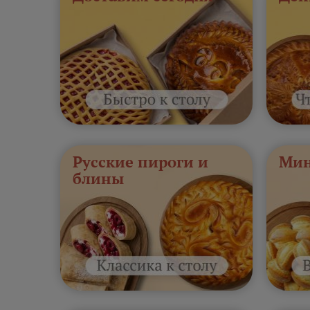
Русские пироги и
Мин
блины