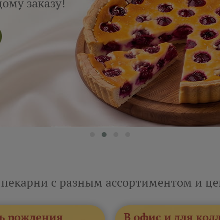
ому заказу!
 пекарни с разным ассортиментом и ц
ь рождения
В офис и для кол