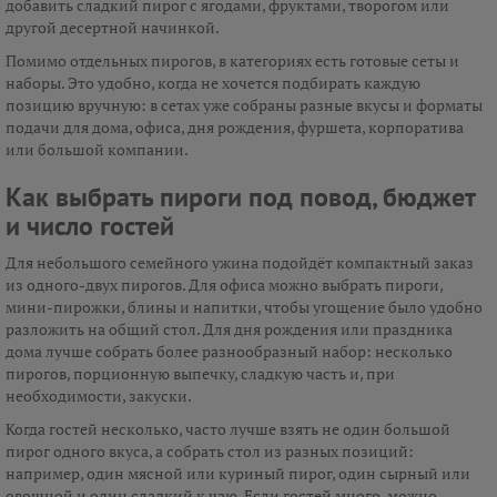
добавить сладкий пирог с ягодами, фруктами, творогом или
другой десертной начинкой.
Помимо отдельных пирогов, в категориях есть готовые сеты и
наборы. Это удобно, когда не хочется подбирать каждую
позицию вручную: в сетах уже собраны разные вкусы и форматы
подачи для дома, офиса, дня рождения, фуршета, корпоратива
или большой компании.
Как выбрать пироги под повод, бюджет
и число гостей
Для небольшого семейного ужина подойдёт компактный заказ
из одного-двух пирогов. Для офиса можно выбрать пироги,
мини-пирожки, блины и напитки, чтобы угощение было удобно
разложить на общий стол. Для дня рождения или праздника
дома лучше собрать более разнообразный набор: несколько
пирогов, порционную выпечку, сладкую часть и, при
необходимости, закуски.
Когда гостей несколько, часто лучше взять не один большой
пирог одного вкуса, а собрать стол из разных позиций:
например, один мясной или куриный пирог, один сырный или
овощной и один сладкий к чаю. Если гостей много, можно