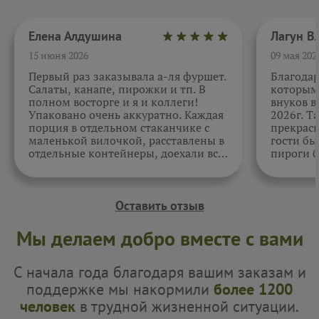
Елена Алдушина
15 июня 2026
09 мая 202
Первый раз заказывала а-ля фуршет.
Благода
Салаты, канапе, пирожки и тп. В
которыми
полном восторге и я и коллеги!
внуков в
Упаковано очень аккуратно. Каждая
2026г. Т
порция в отдельном стаканчике с
прекрасн
маленькой вилочкой, расставлены в
гости бы
отдельные контейнеры, доехали все
пироги б
в целости и сохранности. Отдельно
очень вк
спасибо за внимательность к датам.
Как всегда, приятно. Жаль, фото не
прикрепить.
Оставить отзыв
Мы делаем добро вместе с вами
С начала года благодаря вашим заказам и
поддержке мы накормили
более 1200
человек
в трудной жизненной ситуации.