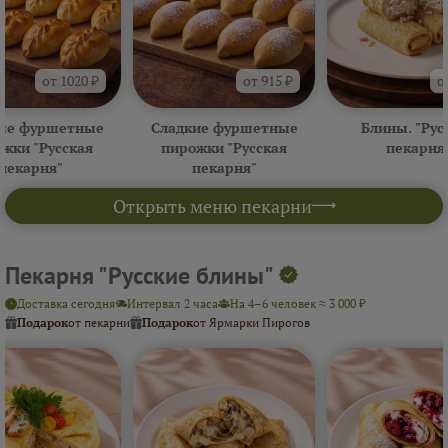
от 1020 ₽
от 915 ₽
о
ые фуршетные
Сладкие фуршетные
Блины. "Рус
жки "Русская
пирожки "Русская
пекарня
пекарня"
пекарня"
Открыть меню пекарни
Пекарня "Русские блины"
Доставка сегодня
Интервал 2 часа
На 4–6 человек ≈ 3 000 ₽
Подарок
от пекарни
Подарок
от Ярмарки Пирогов