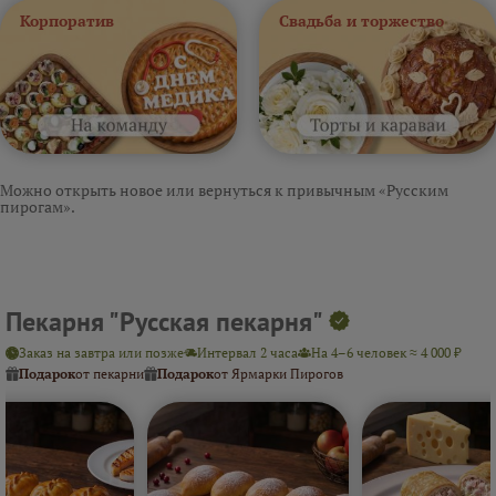
Корпоратив
Свадьба и торжество
Можно открыть новое или вернуться к привычным «Русским
пирогам».
Пекарня "Русская пекарня"
Заказ на завтра или позже
Интервал 2 часа
На 4–6 человек ≈ 4 000 ₽
Подарок
от пекарни
Подарок
от Ярмарки Пирогов