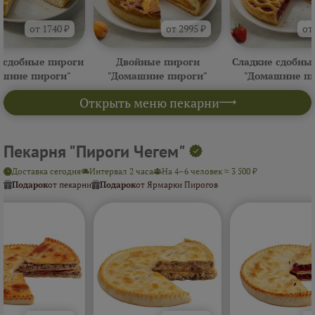
от 1740 ₽
от 2995 ₽
от
 сдобные пироги
Двойные пироги
Сладкие сдобны
ашние пироги"
"Домашние пироги"
"Домашние пи
Открыть меню пекарни
Пекарня "Пироги Чегем"
Доставка сегодня
Интервал 2 часа
На 4–6 человек ≈ 3 500 ₽
Подарок
от пекарни
Подарок
от Ярмарки Пирогов