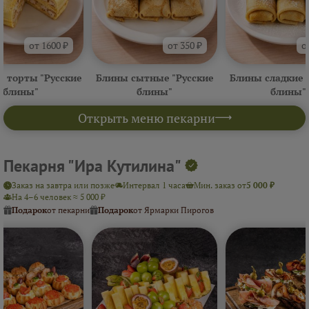
от 1600 ₽
от 350 ₽
о
 торты "Русские
Блины сытные "Русские
Блины сладкие 
блины"
блины"
блины"
Открыть меню пекарни
Пекарня "Ира Кутилина"
Заказ на завтра или позже
Интервал 1 часа
Мин. заказ от
5 000 ₽
На 4–6 человек ≈ 5 000 ₽
Подарок
от пекарни
Подарок
от Ярмарки Пирогов