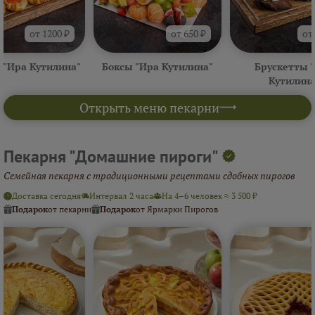
от 1200 ₽
от 650 ₽
от
 "Ира Кутилина"
Боксы "Ира Кутилина"
Брускетты 
Кутилина
Открыть меню пекарни
Пекарня "Домашние пироги"
Семейная пекарня с традиционными рецептами сдобных пирогов
Доставка сегодня
Интервал 2 часа
На 4–6 человек ≈ 3 500 ₽
Подарок
от пекарни
Подарок
от Ярмарки Пирогов