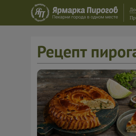
До
Пр
Рецепт пирог