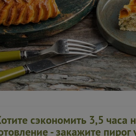
отите сэкономить 3,5 часа 
отовление -
закажите пирог
у