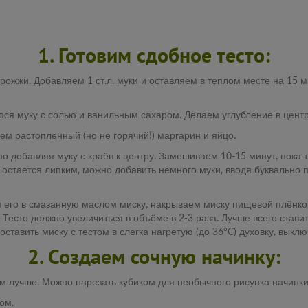
1. Готовим сдобное тесто:
рожжи. Добавляем 1 ст.л. муки и оставляем в теплом месте на 15 м
ся муку с солью и ванильным сахаром. Делаем углубление в центр
ем растопленный (но не горячий!) маргарин и яйцо.
о добавляя муку с краёв к центру. Замешиваем 10-15 минут, пока т
о остается липким, можно добавить немного муки, вводя буквально п
м его в смазанную маслом миску, накрываем миску пищевой плёнко
. Тесто должно увеличиться в объёме в 2-3 раза. Лучше всего стави
ставить миску с тестом в слегка нагретую (до 36°C) духовку, выклю
2. Создаем сочную начинку:
ем лучше. Можно нарезать кубиком для необычного рисунка начинки
ом.