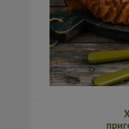
Х
приг