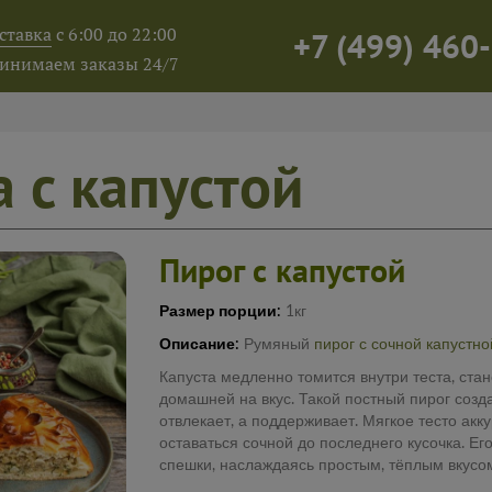
ставка
с 6:00 до 22:00
+7
(
499
)
460-
инимаем заказы 24/7
а с капустой
Пирог с капустой
Размер порции:
1кг
Описание:
Румяный
пирог с сочной капустн
Капуста медленно томится внутри теста, ста
домашней на вкус. Такой постный пирог созд
отвлекает, а поддерживает. Мягкое тесто акк
оставаться сочной до последнего кусочка. Его
спешки, наслаждаясь простым, тёплым вкусо