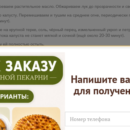
греваем растительное масло. Обжариваем лук до прозрачности и све
 капусту. Перемешиваем и тушим на среднем огне, периодически п
нут).
е на крупной терке, соль, чёрный перец, измельченный укроп и п
ока капуста не станет мягкой и сочной (ещё около 20-30 минут).
м ей полностью остыть.
3. Собираем наш шедевр!
чтобы выпустить воздух, и разделяем на две части, оставив малень
около 0,5-0,7 см и выкладываем на противень или в подготовленн
Напишите ва
мируем бортики высотой 3-4 см.
для получе
апустную начинку по тесту.
аст.
еста. Защипываем края пирога, соединяя верхний и нижний пласты
в пласт и нарезаем узоры. Для упрощения этой задачи можно испо
му постоять в теплом месте 20-30 минут. Это позволит тесту немно