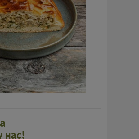
на
 нас!