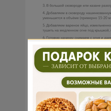
3. В большой сковороде или казане разо
4. Добавляем в сковороду нашинкованную
уменьшится в объёме (примерно 15-20 ми
5. Добавляем вареное яйцо, измельченно
тушить на медленном огне под крышкой, п
6. Готовую начинку снимаем с огня и дае
1. Подошедшее тесто слегка приминаем, 
2. Раскатываем тесто в пласт толщиной 
застеленную пергаментной бумагой). Фор
3. Равномерно распределяем остывшую к
4. Верхнюю часть теста раскатываем в пл
5. Накрываем начинку верхним пластом т
6. Маленький шарик тонко раскатываем 
формочки.
7. Накрываем пирог полотенцем и даем е