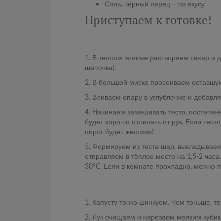
Соль, чёрный перец – по вкусу
Приступаем к готовке!
1. В тёплом молоке растворяем сахар и д
шапочка).
2. В большой миске просеиваем оставшую
3. Вливаем опару в углубление и добавля
4. Начинаем замешивать тесто, постепенн
будет хорошо отлипать от рук. Если тест
пирог будет жёстким!
5. Формируем из теста шар, выкладывае
отправляем в тёплое место на 1,5-2 часа
30°C. Если в комнате прохладно, можно по
1. Капусту тонко шинкуем. Чем тоньше, т
2. Лук очищаем и нарезаем мелким кубик