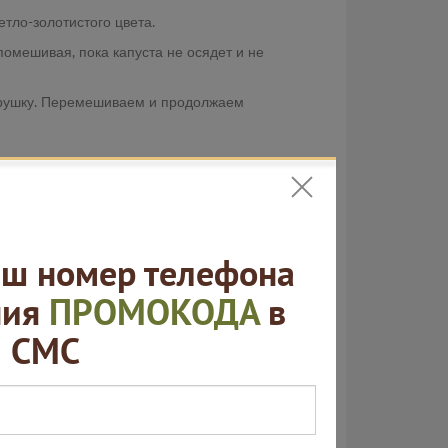
тло-золотистого цвета.
омешивая, пока капуста не осядет и не
етрушку. Перемешиваем и продолжаем
кий шарик для украшения.
ую форму (смазанную маслом или
ш номер телефона
ния
ПРОМОКОДА
в
СМС
 с помощью косички.
льзовать специальные фигурные
го подняться и стать более воздушным.