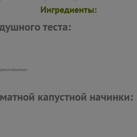
Ингредиенты:
душного теста:
 прессованных
оматной капустной начинки:
ы