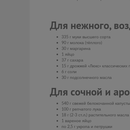
Для нежного, воз
335 г муки высшего сорта
90 г молока (тёплого)
30 г маргарина
1 яйцо
37 г сахара
15 г дрожжей «Люкс» классических
6 г соли
30 г подсолнечного масла
Для сочной и ар
540 г свежей белокочанной капуст
100 г репчатого лука
18 г (2-3 ст.л.) растительного масла
1 вареное яйцо
по 2,5 г укропа и петрушки