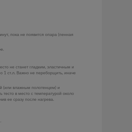
инут, пока не появится опара (пенная
е.
есто не станет гладким, эластичным и
о 1 ст.л. Важно не переборщить, иначе
й (или влажным полотенцем) и
ть тесто в место с температурой около
чив ее сразу после нагрева.
.