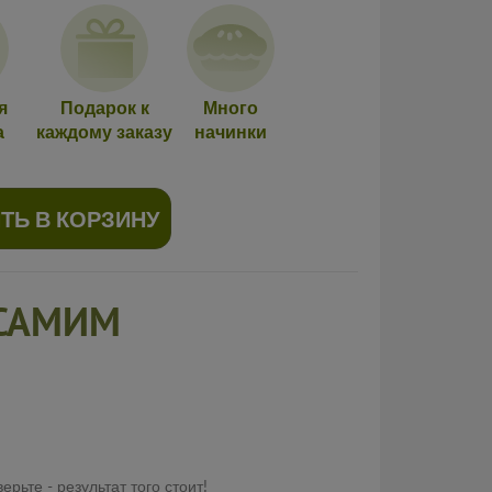
я
Подарок к
Много
а
каждому заказу
начинки
ТЬ В КОРЗИНУ
 САМИМ
рьте - результат того стоит!