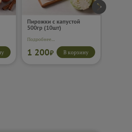
Пирожки с капустой
Пирожк
500гр (10шт)
(10шт)
Подробнее...
Подробне
1 200
1 30
ну
В корзину
₽