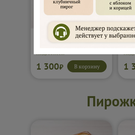
Пирожки с курицей 500гр
Пир
(10шт)
(10
Подробнее...
Подр
1 300
1 
В корзину
₽
Пирожк