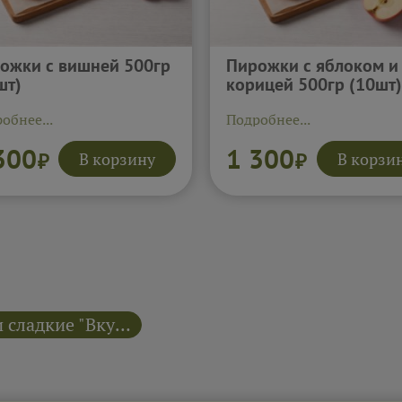
ожки с вишней 500гр
Пирожки с яблоком и
шт)
корицей 500гр (10шт)
обнее...
Подробнее...
300
1 300
В корзину
В корзи
₽
₽
Пирожки сладкие "Вкусно как дома"