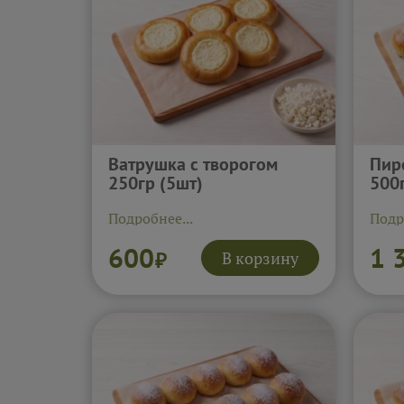
Ватрушка с творогом
Пир
250гр (5шт)
500
Подробнее...
Подр
600
1 
В корзину
₽