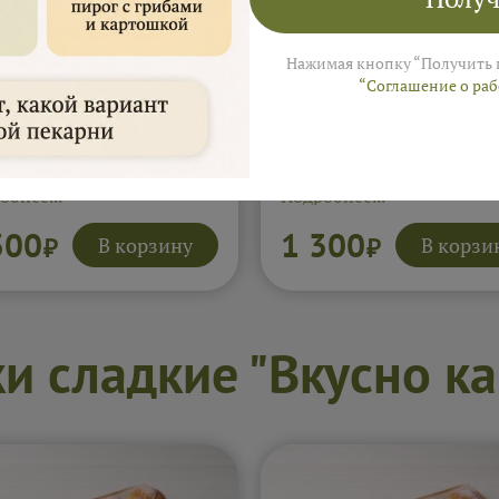
Нажимая кнопку “Получить 
“Соглашение о ра
ожки с мясом 500гр
Пирожки с рыбой и р
шт)
500гр (10шт)
обнее...
Подробнее...
300
1 300
В корзину
В корзи
₽
₽
и сладкие "Вкусно ка