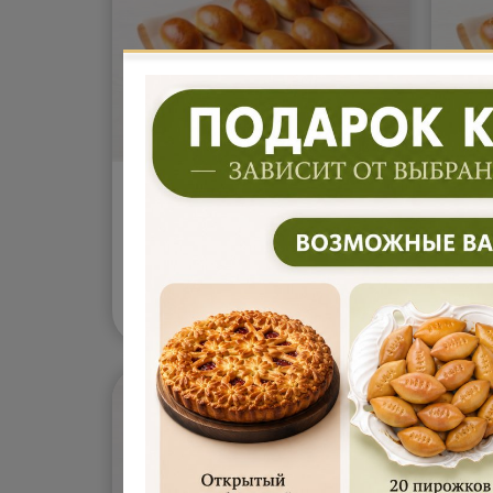
Пирожки с капустой
Пир
500гр (10шт)
500
Подробнее...
Подр
1 200
1 
В корзину
₽