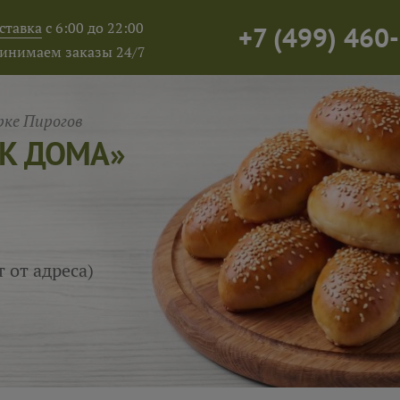
ставка
с 6:00 до 22:00
+7
(
499
)
460-
инимаем заказы 24/7
ке Пирогов
АК ДОМА»
т от адреса)