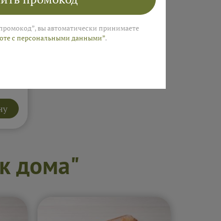
промокод”, вы автоматически принимаете
боте с персональными данными”
.
исом
ну
к дома"