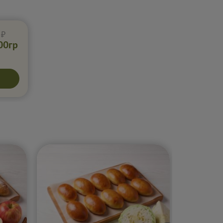
 ₽
00гр