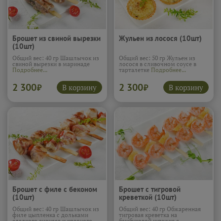
Брошет из свиной вырезки
Жульен из лосося (10шт)
(10шт)
Общий вес: 40 гр Шашлычок из
Общий вес: 50 гр Жульен из
свиной вырезки в маринаде
лосося в сливочном соусе в
Подробнее...
тарталетке
Подробнее...
2 300
2 300
В корзину
В корзину
₽
₽
Брошет с филе с беконом
Брошет с тигровой
(10шт)
креветкой (10шт)
Общий вес: 40 гр Шашлычок из
Общий вес: 40 гр Обжаренная
филе цыпленка с дольками
тигровая креветка на
сладкого ананаса и красного
бамбуковой шпажке с