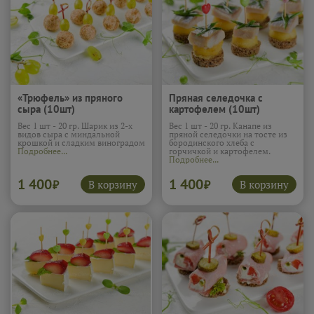
«Трюфель» из пряного
Пряная селедочка с
сыра (10шт)
картофелем (10шт)
Вес 1 шт - 20 гр. Шарик из 2-х
Вес 1 шт - 20 гр. Канапе из
видов сыра с миндальной
пряной селедочки на тосте из
крошкой и сладким виноградом
бородинского хлеба с
Подробнее...
горчичкой и картофелем.
Подробнее...
1 400
1 400
В корзину
В корзину
₽
₽