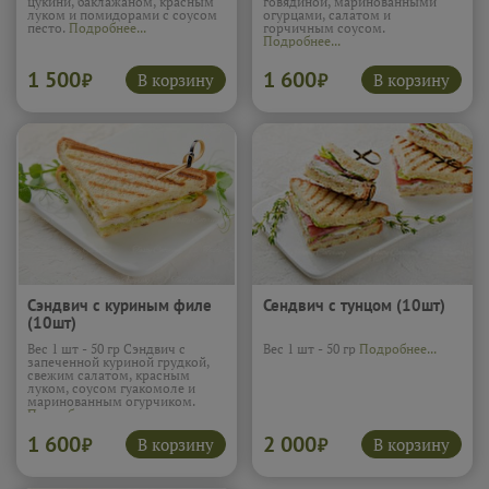
цукини, баклажаном, красным
говядиной, маринованными
луком и помидорами с соусом
огурцами, салатом и
песто.
Подробнее...
горчичным соусом.
Подробнее...
1 500
1 600
В корзину
В корзину
₽
₽
Сэндвич с куриным филе
Сендвич с тунцом (10шт)
(10шт)
Вес 1 шт - 50 гр Сэндвич с
Вес 1 шт - 50 гр
Подробнее...
запеченной куриной грудкой,
свежим салатом, красным
луком, соусом гуакомоле и
маринованным огурчиком.
Подробнее...
1 600
2 000
В корзину
В корзину
₽
₽