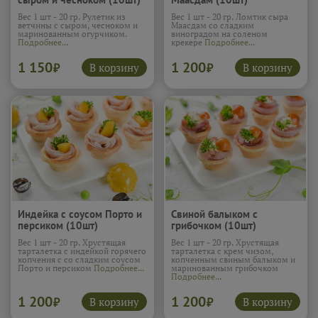
Вес 1 шт - 20 гр. Рулетик из
Вес 1 шт - 20 гр. Ломтик сыра
ветчины с сыром, чесноком и
Маасдам со сладким
маринованным огурчиком.
виноградом на соленом
Подробнее...
крекере
Подробнее...
1 150
1 200
В корзину
В корзину
₽
₽
Индейка с соусом Порто и
Свиной балыком с
персиком (10шт)
грибочком (10шт)
Вес 1 шт - 20 гр. Хрустящая
Вес 1 шт - 20 гр. Хрустящая
тарталетка с индейкой горячего
тарталетка с крем чизом,
копчения с со сладким соусом
копченным свиным балыком и
Порто и персиком
Подробнее...
маринованным грибочком
Подробнее...
1 200
1 200
В корзину
В корзину
₽
₽