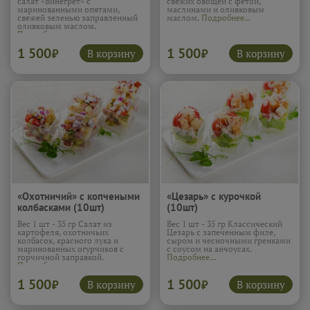
салат «Винегрет» с
свежих овощей с фетой,
маринованными опятами,
маслинами и оливковым
свежей зеленью заправленный
маслом.
Подробнее...
оливковым маслом.
Подробнее...
1 500
1 500
В корзину
В корзину
₽
₽
«Охотничий» с копчеными
«Цезарь» с курочкой
колбасками (10шт)
(10шт)
Вес 1 шт - 35 гр Салат из
Вес 1 шт - 35 гр Классический
картофеля, охотничьих
Цезарь с запеченным филе,
колбасок, красного лука и
сыром и чесночными гренками
маринованных огурчиков с
с соусом на анчоусах.
горчичной заправкой.
Подробнее...
Подробнее...
1 500
1 500
В корзину
В корзину
₽
₽