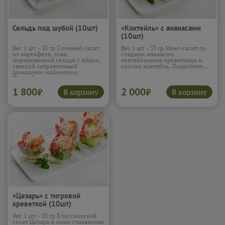
Сельдь под шубой (10шт)
«Коктейль» с ананасами
(10шт)
Вес 1 шт - 35 гр Слоеный салат
Вес 1 шт - 35 гр Микс-салат со
из картофеля, лука,
сладким ананасом,
маринованной сельди с яйцом,
коктейльными креветками и
свеклой заправленный
соусом коктейль.
Подробнее...
домашним майонезом.
Подробнее...
1 800
2 000
В корзину
В корзину
₽
₽
«Цезарь» с тигровой
креветкой (10шт)
Вес 1 шт - 35 гр Классический
салат Цезарь в мини стаканчике