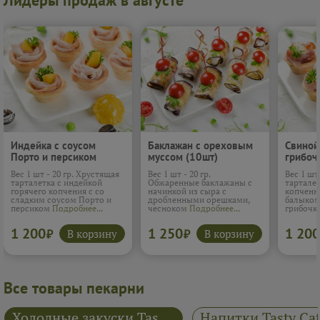
Лидеры продаж в августе
Индейка с соусом
Баклажан с ореховым
Свиной
Порто и персиком
муссом (10шт)
грибоч
(10шт)
Вес 1 шт - 20 гр. Хрустящая
Вес 1 шт - 20 гр.
Вес 1 шт
тарталетка с индейкой
Обжаренные баклажаны с
тарталет
горячего копчения с со
начинкой из сыра с
копченн
сладким соусом Порто и
дробленными орешками,
балыком
персиком
Подробнее...
чесноком
Подробнее...
грибоч
1 200
1 250
1 200
В корзину
В корзину
₽
₽
Все товары пекарни
Холодные закуски Tasty Catering
Напитки Tasty Cat