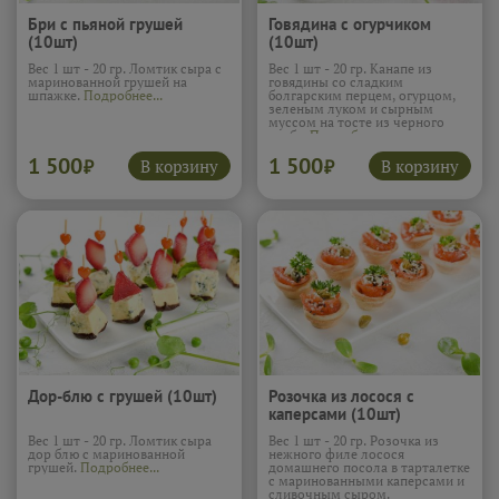
Бри с пьяной грушей
Говядина с огурчиком
(10шт)
(10шт)
Вес 1 шт - 20 гр. Ломтик сыра с
Вес 1 шт - 20 гр. Канапе из
маринованной грушей на
говядины со сладким
шпажке.
Подробнее...
болгарским перцем, огурцом,
зеленым луком и сырным
муссом на тосте из черного
хлеба.
Подробнее...
1 500
1 500
В корзину
В корзину
₽
₽
Дор-блю с грушей (10шт)
Розочка из лосося с
каперсами (10шт)
Вес 1 шт - 20 гр. Ломтик сыра
Вес 1 шт - 20 гр. Розочка из
дор блю с маринованной
нежного филе лосося
грушей.
Подробнее...
домашнего посола в тарталетке
с маринованными каперсами и
сливочным сыром.