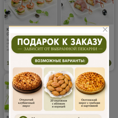
Креветка с гуакомоле
Парма с сыром (10шт)
(10шт)
Вес 1 шт - 20 гр. Канапе из
Вес 1 шт - 20 гр. Ролл из
обжаренной тигровой креветки
пармской ветчины,
с соусом гуакомоле из спелого
фаршированный сыром
авокадо на тосте
Подробнее...
«Моцарелла» и «Чеддер» с
запечёнными баклажанами.
Подробнее...
1 800
1 800
В корзину
В корзину
₽
₽
Валован с красной икрой