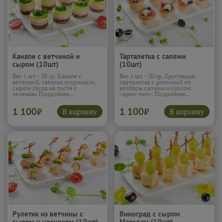
Канапе с ветчиной и
Тарталетка с салями
сыром (10шт)
(10шт)
Вес 1 шт - 20 гр. Канапе с
Вес 1 шт - 20 гр. Хрустящая
ветчиной, свежим огурчиком,
тарталетка с розочкой из
сыром гауда на тосте с
колбасы салями и соусом
зеленью.
Подробнее...
«крем-чиз».
Подробнее...
1 100
1 100
В корзину
В корзину
₽
₽
Рулетик из ветчины с
Виноград с сыром
сыром и чесноком (10шт)
Маасдам (10шт)