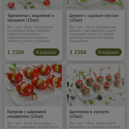
Тарталетка с индейкой и
Цукини с сырным муссом
овощами (10шт)
(10шт)
Вес 1 шт - 20 гр. Тарталетка с
Вес 1 шт - 20 гр. Обжаренные
копченным филе индейки
цукини с начинкой из сырно-
горячего копчения с
орехового мусса со свежей
маринованным огурцом,
зеленью кинзы и чесноком.
зеленым луком и сырным
Подробнее...
муссом.
Подробнее...
1 250
1 250
В корзину
В корзину
₽
₽
Капрезе с шариками
Цыпленок в кунжуте
моцареллы (10шт)
(10шт)
Вес 1 шт - 20 гр. Помидоры
Вес 1 шт - 20 гр. Запеченный
Черри с шариком моцареллы и
цыпленок со сладким соусом в