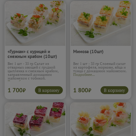
«Гурман» с курицей и
Мимоза (10шт)
снежным крабом (10шт)
Вес 1 шт - 35 гр Салат из
Вес 1 шт - 35 гр Слоеный салат
отварных овощей с грудкой
из картофеля, моркови, яйца и
цыпленка и снежным крабом,
тунца с домашним майонезом.
заправленный домашним
Подробнее...
майонезом с тобикой.
Подробнее...
1 700
1 800
В корзину
В корзину
₽
₽