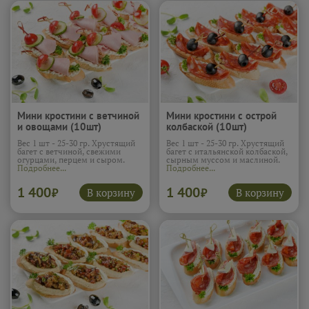
Мини кростини с ветчиной
Мини кростини с острой
и овощами (10шт)
колбаской (10шт)
Вес 1 шт - 25-30 гр. Хрустящий
Вес 1 шт - 25-30 гр. Хрустящий
багет с ветчиной, свежими
багет с итальянской колбаской,
огурцами, перцем и сыром.
сырным муссом и маслиной.
Подробнее...
Подробнее...
1 400
1 400
В корзину
В корзину
₽
₽