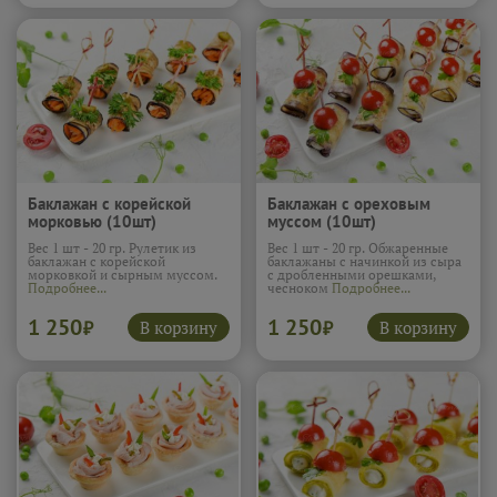
Баклажан с корейской
Баклажан с ореховым
морковью (10шт)
муссом (10шт)
Вес 1 шт - 20 гр. Рулетик из
Вес 1 шт - 20 гр. Обжаренные
баклажан с корейской
баклажаны с начинкой из сыра
морковкой и сырным муссом.
с дробленными орешками,
Подробнее...
чесноком
Подробнее...
1 250
1 250
В корзину
В корзину
₽
₽