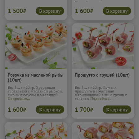
Подробнее...
1 500
1 600
В корзину
В корзину
₽
₽
Розочка из масляной рыбы
Прошутто с грушей (10шт)
(10шт)
Вес 1 шт - 20 гр. Хрустящая
Вес 1 шт - 20 гр. Ломтик
тарталетка с масляной рыбкой,
прошутто в сочетание
сырным соусом и маслиной.
маринованной в вине груши с
Подробнее...
зеленью
Подробнее...
1 600
1 700
В корзину
В корзину
₽
₽