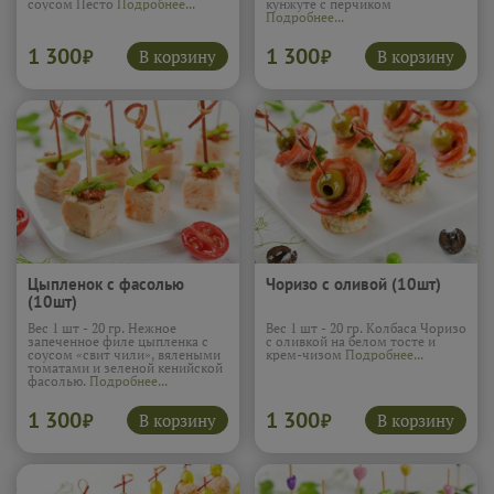
соусом Песто
Подробнее...
кунжуте с перчиком
Подробнее...
1 300
1 300
В корзину
В корзину
₽
₽
Цыпленок с фасолью
Чоризо с оливой (10шт)
(10шт)
Вес 1 шт - 20 гр. Нежное
Вес 1 шт - 20 гр. Колбаса Чоризо
запеченное филе цыпленка с
с оливкой на белом тосте и
соусом «свит чили», вялеными
крем-чизом
Подробнее...
томатами и зеленой кенийской
фасолью.
Подробнее...
1 300
1 300
В корзину
В корзину
₽
₽