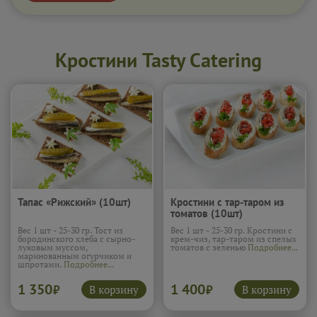
Кростини Tasty Catering
Тапас «Рижский» (10шт)
Кростини с тар-таром из
томатов (10шт)
Вес 1 шт - 25-30 гр. Тост из
Вес 1 шт - 25-30 гр. Кростини с
бородинского хлеба с сырно-
крем-чиз, тар-таром из спелых
луковым муссом,
томатов с зеленью
Подробнее...
маринованным огурчиком и
шпротами.
Подробнее...
1 350
1 400
В корзину
В корзину
₽
₽