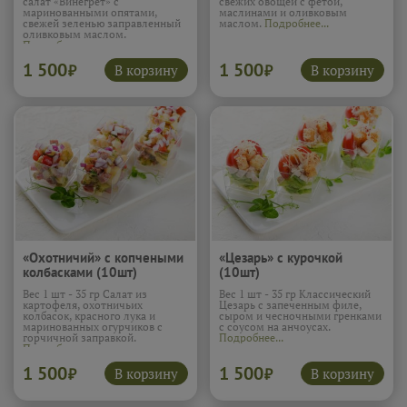
салат «Винегрет» с
свежих овощей с фетой,
маринованными опятами,
маслинами и оливковым
свежей зеленью заправленный
маслом.
Подробнее...
оливковым маслом.
Подробнее...
1 500
1 500
В корзину
В корзину
₽
₽
«Охотничий» с копчеными
«Цезарь» с курочкой
колбасками (10шт)
(10шт)
Вес 1 шт - 35 гр Салат из
Вес 1 шт - 35 гр Классический
картофеля, охотничьих
Цезарь с запеченным филе,
колбасок, красного лука и
сыром и чесночными гренками
маринованных огурчиков с
с соусом на анчоусах.
горчичной заправкой.
Подробнее...
Подробнее...
1 500
1 500
В корзину
В корзину
₽
₽