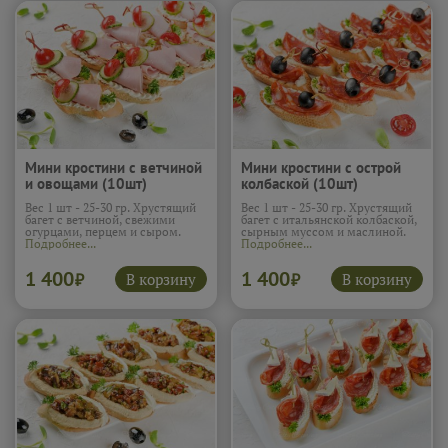
Мини кростини с ветчиной
Мини кростини с острой
и овощами (10шт)
колбаской (10шт)
Вес 1 шт - 25-30 гр. Хрустящий
Вес 1 шт - 25-30 гр. Хрустящий
багет с ветчиной, свежими
багет с итальянской колбаской,
огурцами, перцем и сыром.
сырным муссом и маслиной.
Подробнее...
Подробнее...
1 400
1 400
В корзину
В корзину
₽
₽