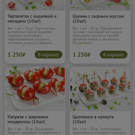
Тарталетка с индейкой и
Цукини с сырным муссом
овощами (10шт)
(10шт)
Вес 1 шт - 20 гр. Тарталетка с
Вес 1 шт - 20 гр. Обжаренные
копченным филе индейки
цукини с начинкой из сырно-
горячего копчения с
орехового мусса со свежей
маринованным огурцом,
зеленью кинзы и чесноком.
зеленым луком и сырным
Подробнее...
муссом.
Подробнее...
1 250
1 250
В корзину
В корзину
₽
₽
Капрезе с шариками
Цыпленок в кунжуте
моцареллы (10шт)
(10шт)
Вес 1 шт - 20 гр. Помидоры
Вес 1 шт - 20 гр. Запеченный
Черри с шариком моцареллы и
цыпленок со сладким соусом в