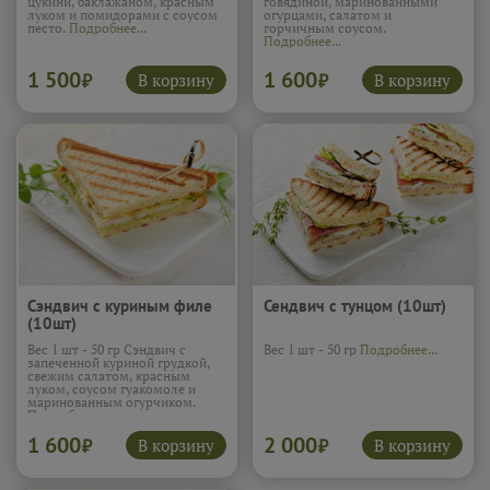
цукини, баклажаном, красным
говядиной, маринованными
луком и помидорами с соусом
огурцами, салатом и
песто.
Подробнее...
горчичным соусом.
Подробнее...
1 500
1 600
В корзину
В корзину
₽
₽
Сэндвич с куриным филе
Сендвич с тунцом (10шт)
(10шт)
Вес 1 шт - 50 гр Сэндвич с
Вес 1 шт - 50 гр
Подробнее...
запеченной куриной грудкой,
свежим салатом, красным
луком, соусом гуакомоле и
маринованным огурчиком.
Подробнее...
1 600
2 000
В корзину
В корзину
₽
₽