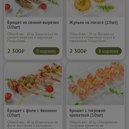
Брошет из свиной вырезки
Жульен из лосося (10шт)
(10шт)
Общий вес: 40 гр Шашлычок из
Общий вес: 50 гр Жульен из
свиной вырезки в маринаде
лосося в сливочном соусе в
Подробнее...
тарталетке
Подробнее...
2 300
2 300
В корзину
В корзину
₽
₽
Брошет с филе с беконом
Брошет с тигровой
(10шт)
креветкой (10шт)
Общий вес: 40 гр Шашлычок из
Общий вес: 40 гр Обжаренная
филе цыпленка с дольками
тигровая креветка на
сладкого ананаса и красного
бамбуковой шпажке с