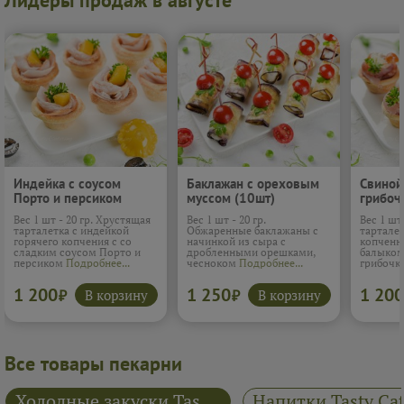
Лидеры продаж в августе
Индейка с соусом
Баклажан с ореховым
Свиной
Порто и персиком
муссом (10шт)
грибоч
(10шт)
Вес 1 шт - 20 гр. Хрустящая
Вес 1 шт - 20 гр.
Вес 1 шт
тарталетка с индейкой
Обжаренные баклажаны с
тарталет
горячего копчения с со
начинкой из сыра с
копченн
сладким соусом Порто и
дробленными орешками,
балыком
персиком
Подробнее...
чесноком
Подробнее...
грибоч
1 200
1 250
1 200
В корзину
В корзину
₽
₽
Все товары пекарни
Холодные закуски Tasty Catering
Напитки Tasty Cat