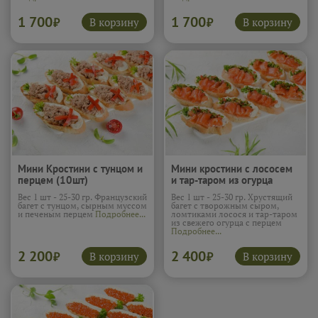
1 700
1 700
В корзину
В корзину
₽
₽
Мини Кростини с тунцом и
Мини кростини с лососем
перцем (10шт)
и тар-таром из огурца
(10шт)
Вес 1 шт - 25-30 гр. Французский
Вес 1 шт - 25-30 гр. Хрустящий
багет с тунцом, сырным муссом
багет с творожным сыром,
и печеным перцем
Подробнее...
ломтиками лосося и тар-таром
из свежего огурца с перцем
Подробнее...
2 200
2 400
В корзину
В корзину
₽
₽