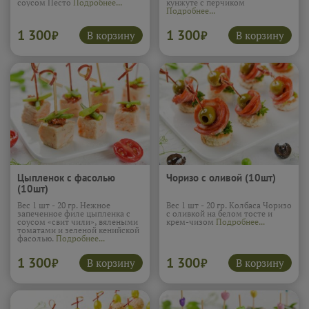
соусом Песто
Подробнее...
кунжуте с перчиком
Подробнее...
1 300
1 300
В корзину
В корзину
₽
₽
Цыпленок с фасолью
Чоризо с оливой (10шт)
(10шт)
Вес 1 шт - 20 гр. Нежное
Вес 1 шт - 20 гр. Колбаса Чоризо
запеченное филе цыпленка с
с оливкой на белом тосте и
соусом «свит чили», вялеными
крем-чизом
Подробнее...
томатами и зеленой кенийской
фасолью.
Подробнее...
1 300
1 300
В корзину
В корзину
₽
₽