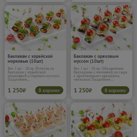
Баклажан с корейской
Баклажан с ореховым
морковью (10шт)
муссом (10шт)
Вес 1 шт - 20 гр. Рулетик из
Вес 1 шт - 20 гр. Обжаренные
баклажан с корейской
баклажаны с начинкой из сыра
морковкой и сырным муссом.
с дробленными орешками,
Подробнее...
чесноком
Подробнее...
1 250
1 250
В корзину
В корзину
₽
₽