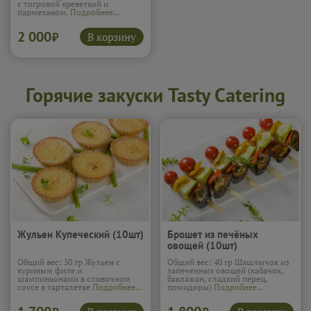
с тигровой креветкой и
пармезаном.
Подробнее...
2 000
В корзину
₽
Горячие закуски Tasty Catering
Жульен Купеческий (10шт)
Брошет из печёных
овощей (10шт)
Общий вес: 50 гр Жульен с
Общий вес: 40 гр Шашлычок из
куриным филе и
запеченных овощей (кабачок,
шампиньонами в сливочном
баклажан, сладкий перец,
соусе в тарталетке
Подробнее...
помидоры)
Подробнее...