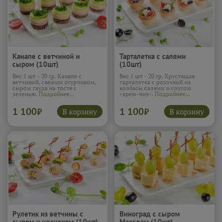
Канапе с ветчиной и
Тарталетка с салями
сыром (10шт)
(10шт)
Вес 1 шт - 20 гр. Канапе с
Вес 1 шт - 20 гр. Хрустящая
ветчиной, свежим огурчиком,
тарталетка с розочкой из
сыром гауда на тосте с
колбасы салями и соусом
зеленью.
Подробнее...
«крем-чиз».
Подробнее...
1 100
1 100
В корзину
В корзину
₽
₽
Рулетик из ветчины с
Виноград с сыром
сыром и чесноком (10шт)
Маасдам (10шт)