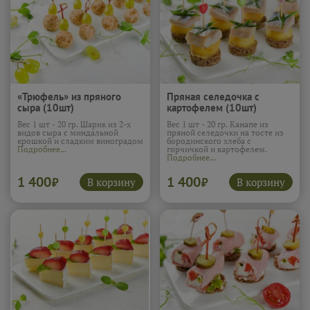
«Трюфель» из пряного
Пряная селедочка с
сыра (10шт)
картофелем (10шт)
Вес 1 шт - 20 гр. Шарик из 2-х
Вес 1 шт - 20 гр. Канапе из
видов сыра с миндальной
пряной селедочки на тосте из
крошкой и сладким виноградом
бородинского хлеба с
Подробнее...
горчичкой и картофелем.
Подробнее...
1 400
1 400
В корзину
В корзину
₽
₽