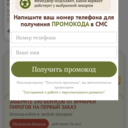
(10шт)
Вес 1 шт - 20 гр. Валован с
красной икрой форели и
Напишите ваш номер телефона для
сливочным маслом
Подробнее...
получения
ПРОМОКОДА
в СМС
4 000
В корзину
₽
Получить промокод
Нажимая кнопку “Получить промокод”, вы автоматически
принимаете
“Соглашение о работе с персональными данными”
.
ЗАБЕРИТЕ 300 БОНУСОВ ОТ ЯРМАРКИ
ПИРОГОВ НА ПЕРВЫЙ ЗАКАЗ
Используйте в любой пекарне
Получить бонусы
действуют 24 часа