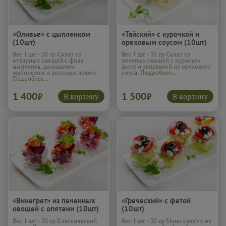
«Оливье» с цыпленком
«Taйский» с курочкой и
(10шт)
ореховым соусом (10шт)
Вес 1 шт - 35 гр Салат из
Вес 1 шт - 35 гр Салат из
отварных овощей с филе
печеных овощей с куриным
цыпленка, домашним
филе и заправкой из орехового
майонезом и зеленым луком
соуса.
Подробнее...
Подробнее...
1 400
1 500
В корзину
В корзину
₽
₽
«Винегрет» из печенных
«Греческий» с фетой
овощей с опятами (10шт)
(10шт)
Вес 1 шт - 35 гр Классический
Вес 1 шт - 35 гр Мини салат с из