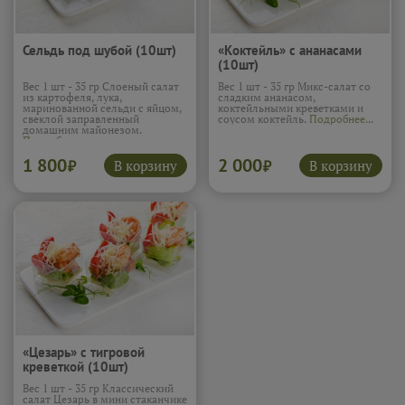
Сельдь под шубой (10шт)
«Коктейль» с ананасами
(10шт)
Вес 1 шт - 35 гр Слоеный салат
Вес 1 шт - 35 гр Микс-салат со
из картофеля, лука,
сладким ананасом,
маринованной сельди с яйцом,
коктейльными креветками и
свеклой заправленный
соусом коктейль.
Подробнее...
домашним майонезом.
Подробнее...
1 800
2 000
В корзину
В корзину
₽
₽
«Цезарь» с тигровой
креветкой (10шт)
Вес 1 шт - 35 гр Классический
салат Цезарь в мини стаканчике