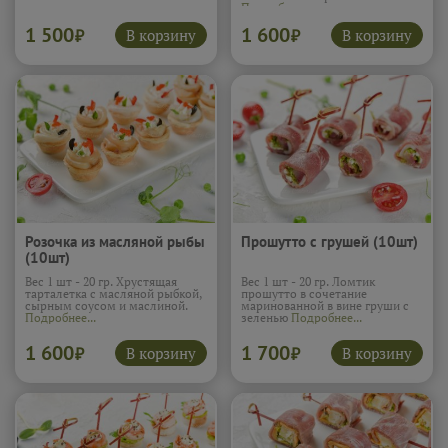
Подробнее...
1 500
1 600
В корзину
В корзину
₽
₽
Розочка из масляной рыбы
Прошутто с грушей (10шт)
(10шт)
Вес 1 шт - 20 гр. Хрустящая
Вес 1 шт - 20 гр. Ломтик
тарталетка с масляной рыбкой,
прошутто в сочетание
сырным соусом и маслиной.
маринованной в вине груши с
Подробнее...
зеленью
Подробнее...
1 600
1 700
В корзину
В корзину
₽
₽