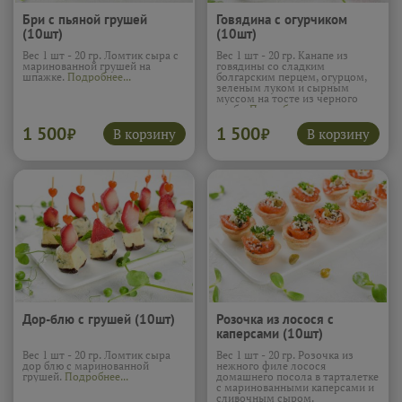
Бри с пьяной грушей
Говядина с огурчиком
(10шт)
(10шт)
Вес 1 шт - 20 гр. Ломтик сыра с
Вес 1 шт - 20 гр. Канапе из
маринованной грушей на
говядины со сладким
шпажке.
Подробнее...
болгарским перцем, огурцом,
зеленым луком и сырным
муссом на тосте из черного
хлеба.
Подробнее...
1 500
1 500
В корзину
В корзину
₽
₽
Дор-блю с грушей (10шт)
Розочка из лосося с
каперсами (10шт)
Вес 1 шт - 20 гр. Ломтик сыра
Вес 1 шт - 20 гр. Розочка из
дор блю с маринованной
нежного филе лосося
грушей.
Подробнее...
домашнего посола в тарталетке
с маринованными каперсами и
сливочным сыром.