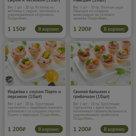
Вес 1 шт - 20 гр. Рулетик из
Вес 1 шт - 20 гр. Ломтик сыра
ветчины с сыром, чесноком и
Маасдам со сладким
маринованным огурчиком.
виноградом на соленом
Подробнее...
крекере
Подробнее...
1 150
1 200
В корзину
В корзину
₽
₽
Индейка с соусом Порто и
Свиной балыком с
персиком (10шт)
грибочком (10шт)
Вес 1 шт - 20 гр. Хрустящая
Вес 1 шт - 20 гр. Хрустящая
тарталетка с индейкой горячего
тарталетка с крем чизом,
копчения с со сладким соусом
копченным свиным балыком и
Порто и персиком
Подробнее...
маринованным грибочком
Подробнее...
1 200
1 200
В корзину
В корзину
₽
₽