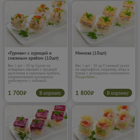
«Гурман» с курицей и
Мимоза (10шт)
снежным крабом (10шт)
Вес 1 шт - 35 гр Салат из
Вес 1 шт - 35 гр Слоеный салат
отварных овощей с грудкой
из картофеля, моркови, яйца и
цыпленка и снежным крабом,
тунца с домашним майонезом.
заправленный домашним
Подробнее...
майонезом с тобикой.
Подробнее...
1 700
1 800
В корзину
В корзину
₽
₽