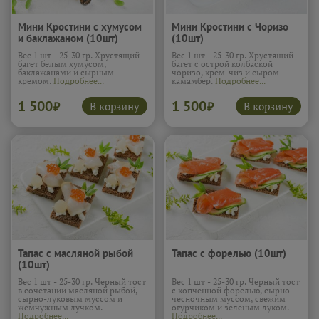
Мини Кростини с хумусом
Мини Кростини с Чоризо
и баклажаном (10шт)
(10шт)
Вес 1 шт - 25-30 гр. Хрустящий
Вес 1 шт - 25-30 гр. Хрустящий
багет белым хумусом,
багет с острой колбаской
баклажанами и сырным
чоризо, крем-чиз и сыром
кремом.
Подробнее...
камамбер.
Подробнее...
1 500
1 500
В корзину
В корзину
₽
₽
Тапас с масляной рыбой
Тапас с форелью (10шт)
(10шт)
Вес 1 шт - 25-30 гр. Черный тост
Вес 1 шт - 25-30 гр. Черный тост
в сочетании масляной рыбой,
с копченной форелью, сырно-
сырно-луковым муссом и
чесночным муссом, свежим
жемчужным лучком.
огурчиком и зеленым луком.
Подробнее...
Подробнее...