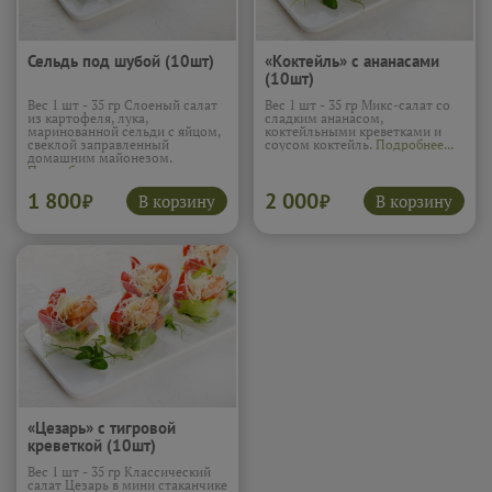
Сельдь под шубой (10шт)
«Коктейль» с ананасами
(10шт)
Вес 1 шт - 35 гр Слоеный салат
Вес 1 шт - 35 гр Микс-салат со
из картофеля, лука,
сладким ананасом,
маринованной сельди с яйцом,
коктейльными креветками и
свеклой заправленный
соусом коктейль.
Подробнее...
домашним майонезом.
Подробнее...
1 800
2 000
В корзину
В корзину
₽
₽
«Цезарь» с тигровой
креветкой (10шт)
Вес 1 шт - 35 гр Классический
салат Цезарь в мини стаканчике