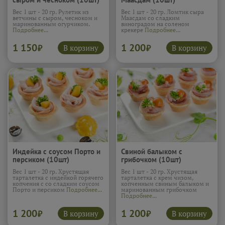
Вес 1 шт - 20 гр. Рулетик из
Вес 1 шт - 20 гр. Ломтик сыра
ветчины с сыром, чесноком и
Маасдам со сладким
маринованным огурчиком.
виноградом на соленом
Подробнее...
крекере
Подробнее...
1 150
1 200
В корзину
В корзину
₽
₽
Индейка с соусом Порто и
Свиной балыком с
персиком (10шт)
грибочком (10шт)
Вес 1 шт - 20 гр. Хрустящая
Вес 1 шт - 20 гр. Хрустящая
тарталетка с индейкой горячего
тарталетка с крем чизом,
копчения с со сладким соусом
копченным свиным балыком и
Порто и персиком
Подробнее...
маринованным грибочком
Подробнее...
1 200
1 200
В корзину
В корзину
₽
₽