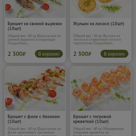
Брошет из свиной вырезки
Жульен из лосося (10шт)
(10шт)
Общий вес: 40 гр Шашлычок из
Общий вес: 50 гр Жульен из
свиной вырезки в маринаде
лосося в сливочном соусе в
Подробнее...
тарталетке
Подробнее...
2 300
2 300
В корзину
В корзину
₽
₽
Брошет с филе с беконом
Брошет с тигровой
(10шт)
креветкой (10шт)
Общий вес: 40 гр Шашлычок из
Общий вес: 40 гр Обжаренная
филе цыпленка с дольками
тигровая креветка на
сладкого ананаса и красного
бамбуковой шпажке с