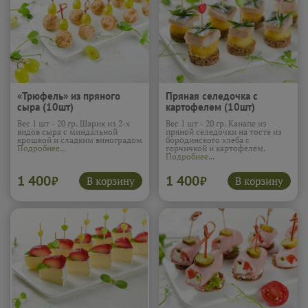
«Трюфель» из пряного
Пряная селедочка с
сыра (10шт)
картофелем (10шт)
Вес 1 шт - 20 гр. Шарик из 2-х
Вес 1 шт - 20 гр. Канапе из
видов сыра с миндальной
пряной селедочки на тосте из
крошкой и сладким виноградом
бородинского хлеба с
Подробнее...
горчичкой и картофелем.
Подробнее...
1 400
1 400
В корзину
В корзину
₽
₽