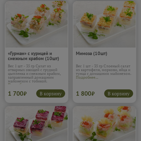
«Гурман» с курицей и
Мимоза (10шт)
снежным крабом (10шт)
Вес 1 шт - 35 гр Салат из
Вес 1 шт - 35 гр Слоеный салат
отварных овощей с грудкой
из картофеля, моркови, яйца и
цыпленка и снежным крабом,
тунца с домашним майонезом.
заправленный домашним
Подробнее...
майонезом с тобикой.
Подробнее...
1 700
1 800
В корзину
В корзину
₽
₽