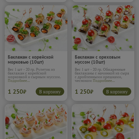
Баклажан с корейской
Баклажан с ореховым
морковью (10шт)
муссом (10шт)
Вес 1 шт - 20 гр. Рулетик из
Вес 1 шт - 20 гр. Обжаренные
баклажан с корейской
баклажаны с начинкой из сыра
морковкой и сырным муссом.
с дробленными орешками,
Подробнее...
чесноком
Подробнее...
1 250
1 250
В корзину
В корзину
₽
₽