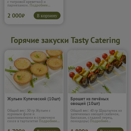
с тигровой креветкой и
пармезаном.
Подробнее...
2 000
В корзину
₽
Горячие закуски Tasty Catering
Жульен Купеческий (10шт)
Брошет из печёных
овощей (10шт)
Общий вес: 50 гр Жульен с
Общий вес: 40 гр Шашлычок из
куриным филе и
запеченных овощей (кабачок,
шампиньонами в сливочном
баклажан, сладкий перец,
соусе в тарталетке
Подробнее...
помидоры)
Подробнее...