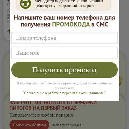
(10шт)
Вес 1 шт - 20 гр. Валован с
красной икрой форели и
Напишите ваш номер телефона для
сливочным маслом
Подробнее...
получения
ПРОМОКОДА
в СМС
4 000
В корзину
₽
Получить промокод
Нажимая кнопку “Получить промокод”, вы автоматически
принимаете
“Соглашение о работе с персональными данными”
.
ЗАБЕРИТЕ 300 БОНУСОВ ОТ ЯРМАРКИ
ПИРОГОВ НА ПЕРВЫЙ ЗАКАЗ
Используйте в любой пекарне
Получить бонусы
действуют 24 часа