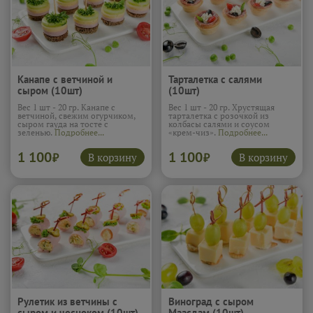
Канапе с ветчиной и
Тарталетка с салями
сыром (10шт)
(10шт)
Вес 1 шт - 20 гр. Канапе с
Вес 1 шт - 20 гр. Хрустящая
ветчиной, свежим огурчиком,
тарталетка с розочкой из
сыром гауда на тосте с
колбасы салями и соусом
зеленью.
Подробнее...
«крем-чиз».
Подробнее...
1 100
1 100
В корзину
В корзину
₽
₽
Рулетик из ветчины с
Виноград с сыром
сыром и чесноком (10шт)
Маасдам (10шт)