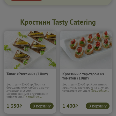
Кростини Tasty Catering
Тапас «Рижский» (10шт)
Кростини с тар-таром из
томатов (10шт)
Вес 1 шт - 25-30 гр. Тост из
Вес 1 шт - 25-30 гр. Кростини с
бородинского хлеба с сырно-
крем-чиз, тар-таром из спелых
луковым муссом,
томатов с зеленью
Подробнее...
маринованным огурчиком и
шпротами.
Подробнее...
1 350
1 400
В корзину
В корзину
₽
₽