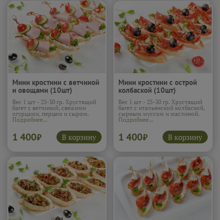
Мини кростини с ветчиной
Мини кростини с острой
и овощами (10шт)
колбаской (10шт)
Вес 1 шт - 25-30 гр. Хрустящий
Вес 1 шт - 25-30 гр. Хрустящий
багет с ветчиной, свежими
багет с итальянской колбаской,
огурцами, перцем и сыром.
сырным муссом и маслиной.
Подробнее...
Подробнее...
1 400
1 400
В корзину
В корзину
₽
₽