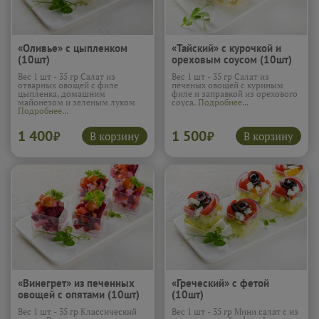
«Оливье» с цыпленком
«Taйский» с курочкой и
(10шт)
ореховым соусом (10шт)
Вес 1 шт - 35 гр Салат из
Вес 1 шт - 35 гр Салат из
отварных овощей с филе
печеных овощей с куриным
цыпленка, домашним
филе и заправкой из орехового
майонезом и зеленым луком
соуса.
Подробнее...
Подробнее...
1 400
1 500
В корзину
В корзину
₽
₽
«Винегрет» из печенных
«Греческий» с фетой
овощей с опятами (10шт)
(10шт)
Вес 1 шт - 35 гр Классический
Вес 1 шт - 35 гр Мини салат с из