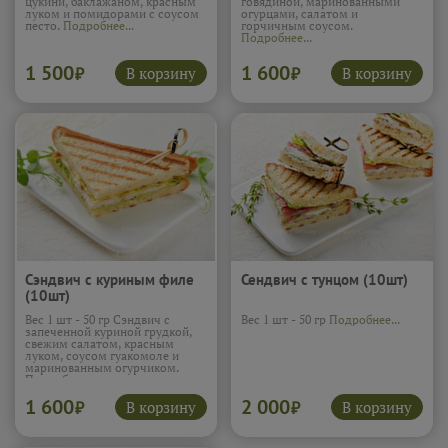
цукини, баклажаном, красным
говядиной, маринованными
луком и помидорами с соусом
огурцами, салатом и
песто.
Подробнее...
горчичным соусом.
Подробнее...
1 500
1 600
В корзину
В корзину
₽
₽
Сэндвич с куриным филе
Сендвич с тунцом (10шт)
(10шт)
Вес 1 шт - 50 гр Сэндвич с
Вес 1 шт - 50 гр
Подробнее...
запеченной куриной грудкой,
свежим салатом, красным
луком, соусом гуакомоле и
маринованным огурчиком.
Подробнее...
1 600
2 000
В корзину
В корзину
₽
₽