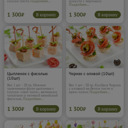
соусом Песто
Подробнее...
кунжуте с перчиком
Подробнее...
1 300
1 300
В корзину
В корзину
₽
₽
Цыпленок с фасолью
Чоризо с оливой (10шт)
(10шт)
Вес 1 шт - 20 гр. Нежное
Вес 1 шт - 20 гр. Колбаса Чоризо
запеченное филе цыпленка с
с оливкой на белом тосте и
соусом «свит чили», вялеными
крем-чизом
Подробнее...
томатами и зеленой кенийской
фасолью.
Подробнее...
1 300
1 300
В корзину
В корзину
₽
₽