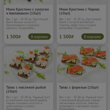
Мини Кростини с хумусом
Мини Кростини с Чоризо
и баклажаном (10шт)
(10шт)
Вес 1 шт - 25-30 гр. Хрустящий
Вес 1 шт - 25-30 гр. Хрустящий
багет белым хумусом,
багет с острой колбаской
баклажанами и сырным
чоризо, крем-чиз и сыром
кремом.
Подробнее...
камамбер.
Подробнее...
1 500
1 500
В корзину
В корзину
₽
₽
Тапас с масляной рыбой
Тапас с форелью (10шт)
(10шт)
Вес 1 шт - 25-30 гр. Черный тост
Вес 1 шт - 25-30 гр. Черный тост
в сочетании масляной рыбой,
с копченной форелью, сырно-
сырно-луковым муссом и
чесночным муссом, свежим
жемчужным лучком.
огурчиком и зеленым луком.
Подробнее...
Подробнее...