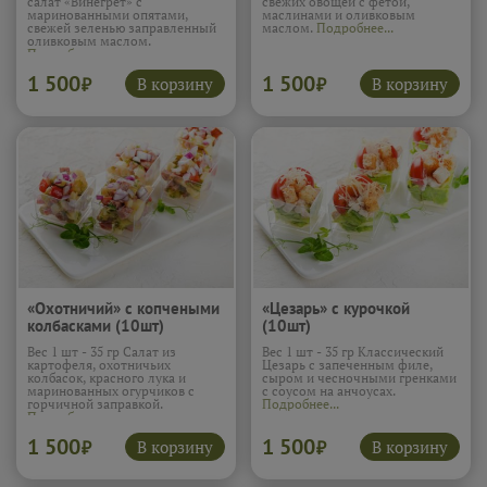
салат «Винегрет» с
свежих овощей с фетой,
маринованными опятами,
маслинами и оливковым
свежей зеленью заправленный
маслом.
Подробнее...
оливковым маслом.
Подробнее...
1 500
1 500
В корзину
В корзину
₽
₽
«Охотничий» с копчеными
«Цезарь» с курочкой
колбасками (10шт)
(10шт)
Вес 1 шт - 35 гр Салат из
Вес 1 шт - 35 гр Классический
картофеля, охотничьих
Цезарь с запеченным филе,
колбасок, красного лука и
сыром и чесночными гренками
маринованных огурчиков с
с соусом на анчоусах.
горчичной заправкой.
Подробнее...
Подробнее...
1 500
1 500
В корзину
В корзину
₽
₽