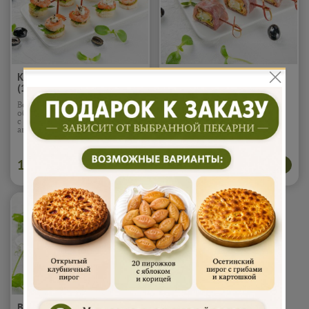
Креветка с гуакомоле
Парма с сыром (10шт)
(10шт)
Вес 1 шт - 20 гр. Канапе из
Вес 1 шт - 20 гр. Ролл из
обжаренной тигровой креветки
пармской ветчины,
с соусом гуакомоле из спелого
фаршированный сыром
авокадо на тосте
Подробнее...
«Моцарелла» и «Чеддер» с
запечёнными баклажанами.
Подробнее...
1 800
1 800
В корзину
В корзину
₽
₽
Валован с красной икрой