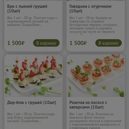
Бри с пьяной грушей
Говядина с огурчиком
(10шт)
(10шт)
Вес 1 шт - 20 гр. Ломтик сыра с
Вес 1 шт - 20 гр. Канапе из
маринованной грушей на
говядины со сладким
шпажке.
Подробнее...
болгарским перцем, огурцом,
зеленым луком и сырным
муссом на тосте из черного
хлеба.
Подробнее...
1 500
1 500
В корзину
В корзину
₽
₽
Дор-блю с грушей (10шт)
Розочка из лосося с
каперсами (10шт)
Вес 1 шт - 20 гр. Ломтик сыра
Вес 1 шт - 20 гр. Розочка из
дор блю с маринованной
нежного филе лосося
грушей.
Подробнее...
домашнего посола в тарталетке
с маринованными каперсами и
сливочным сыром.