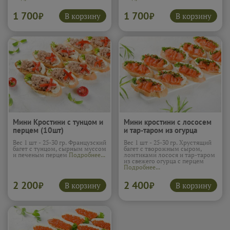
1 700
1 700
В корзину
В корзину
₽
₽
Мини Кростини с тунцом и
Мини кростини с лососем
перцем (10шт)
и тар-таром из огурца
(10шт)
Вес 1 шт - 25-30 гр. Французский
Вес 1 шт - 25-30 гр. Хрустящий
багет с тунцом, сырным муссом
багет с творожным сыром,
и печеным перцем
Подробнее...
ломтиками лосося и тар-таром
из свежего огурца с перцем
Подробнее...
2 200
2 400
В корзину
В корзину
₽
₽