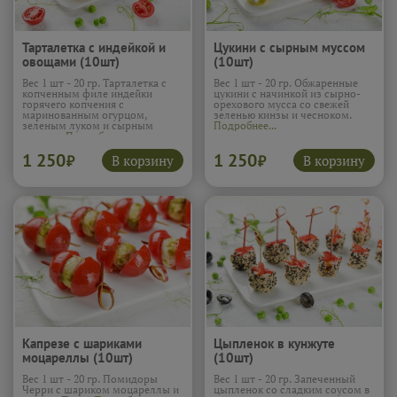
Тарталетка с индейкой и
Цукини с сырным муссом
овощами (10шт)
(10шт)
Вес 1 шт - 20 гр. Тарталетка с
Вес 1 шт - 20 гр. Обжаренные
копченным филе индейки
цукини с начинкой из сырно-
горячего копчения с
орехового мусса со свежей
маринованным огурцом,
зеленью кинзы и чесноком.
зеленым луком и сырным
Подробнее...
муссом.
Подробнее...
1 250
1 250
В корзину
В корзину
₽
₽
Капрезе с шариками
Цыпленок в кунжуте
моцареллы (10шт)
(10шт)
Вес 1 шт - 20 гр. Помидоры
Вес 1 шт - 20 гр. Запеченный
Черри с шариком моцареллы и
цыпленок со сладким соусом в