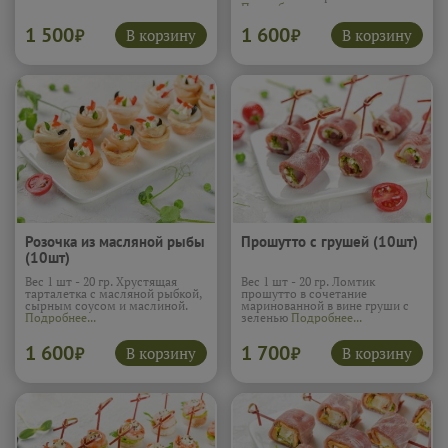
Подробнее...
1 500
1 600
В корзину
В корзину
₽
₽
Розочка из масляной рыбы
Прошутто с грушей (10шт)
(10шт)
Вес 1 шт - 20 гр. Хрустящая
Вес 1 шт - 20 гр. Ломтик
тарталетка с масляной рыбкой,
прошутто в сочетание
сырным соусом и маслиной.
маринованной в вине груши с
Подробнее...
зеленью
Подробнее...
1 600
1 700
В корзину
В корзину
₽
₽