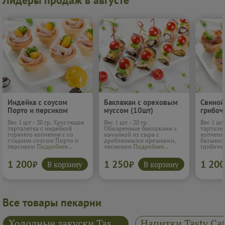
Лидеры продаж в августе
Индейка с соусом
Баклажан с ореховым
Свиной
Порто и персиком
муссом (10шт)
грибоч
(10шт)
Вес 1 шт - 20 гр. Хрустящая
Вес 1 шт - 20 гр.
Вес 1 шт
тарталетка с индейкой
Обжаренные баклажаны с
тарталет
горячего копчения с со
начинкой из сыра с
копченн
сладким соусом Порто и
дробленными орешками,
балыком
персиком
Подробнее...
чесноком
Подробнее...
грибоч
1 200
1 250
1 200
В корзину
В корзину
₽
₽
Все товары пекарни
Холодные закуски Tasty Catering
Напитки Tasty Cat