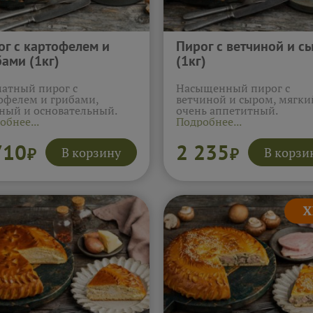
ог с картофелем и
Пирог с ветчиной и с
ами (1кг)
(1кг)
атный пирог с
Насыщенный пирог с
офелем и грибами,
ветчиной и сыром, мягки
ный и основательный.
очень аппетитный.
обнее...
Подробнее...
710
2 235
В корзину
В корзи
₽
₽