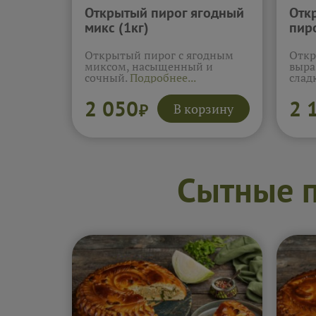
Открытый пирог ягодный
Отк
микс (1кг)
пиро
Открытый пирог с ягодным
Откр
миксом, насыщенный и
выра
сочный.
Подробнее...
слад
2 050
2 
В корзину
₽
Сытные п