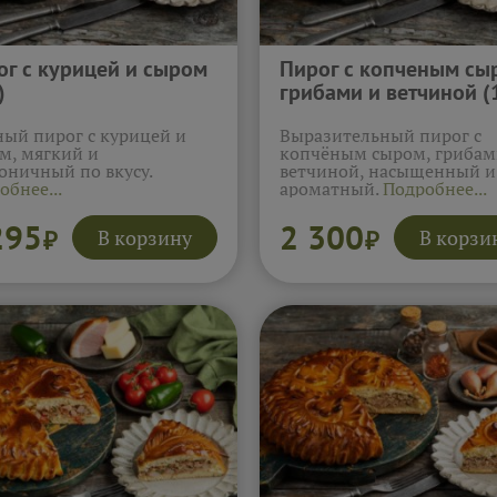
ог с курицей и сыром
Пирог с копченым сы
)
грибами и ветчиной (
ый пирог с курицей и
Выразительный пирог с
м, мягкий и
копчёным сыром, грибам
оничный по вкусу.
ветчиной, насыщенный и
обнее...
ароматный.
Подробнее...
295
2 300
В корзину
В корзи
₽
₽