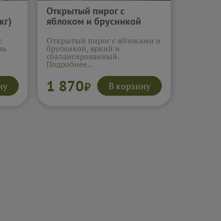
Открытый пирог с
кг)
яблоком и брусникой
(1кг)
с
Открытый пирог с яблоками и
нь
брусникой, яркий и
сбалансированный.
Подробнее...
1 870
ну
В корзину
₽