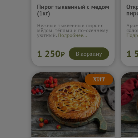
Пирог тыквенный с медом
Отк
(1кг)
пиро
Нежный тыквенный пирог с
Аром
мёдом, тёплый и по-осеннему
ябло
уютный.
Подробнее...
Подр
1 250
1 
В корзину
₽