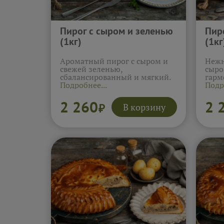
Пирог с сыром и зеленью
Пир
(1кг)
(1кг
Ароматный пирог с сыром и
Нежн
свежей зеленью,
сыро
сбалансированный и мягкий.
гарм
Подробнее...
Подр
2 260
2 
В корзину
₽