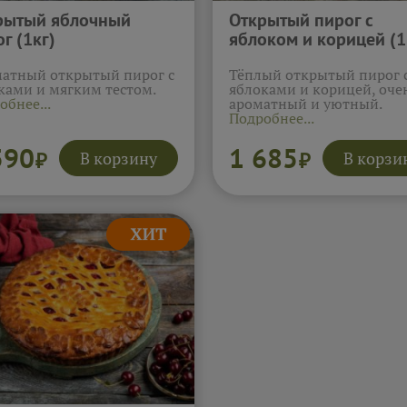
рытый яблочный
Открытый пирог с
г (1кг)
яблоком и корицей (1
атный открытый пирог с
Тёплый открытый пирог 
ками и мягким тестом.
яблоками и корицей, оче
обнее...
ароматный и уютный.
Подробнее...
590
1 685
В корзину
В корзи
₽
₽