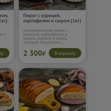
ром,
Пирог с курицей,
1кг)
картофелем и сыром (1кг)
Основательный пирог с
и и
курицей, картофелем и
сыром, мягкий и очень
уютный.
Подробнее...
2 300
ну
В корзину
₽