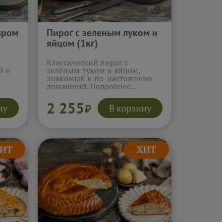
ыром
Пирог с зеленым луком и
яйцом (1кг)
Классический пирог с
й и
зелёным луком и яйцом,
знакомый и по-настоящему
домашний.
Подробнее...
2 255
ну
В корзину
₽