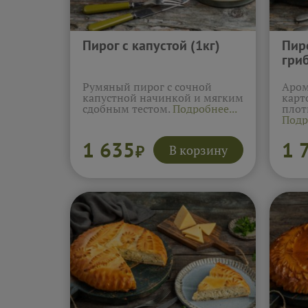
Пирог с капустой (1кг)
Пир
гриб
Румяный пирог с сочной
Аром
капустной начинкой и мягким
карт
сдобным тестом.
Подробнее...
плот
Подр
1 635
1 
В корзину
₽