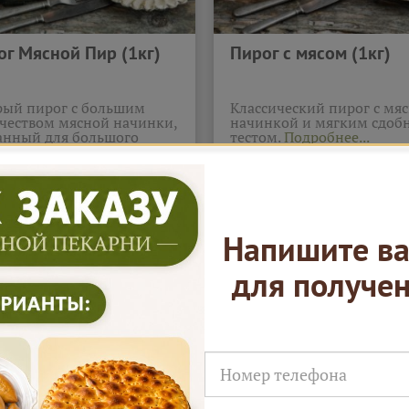
ог Мясной Пир (1кг)
Пирог с мясом (1кг)
ый пирог с большим
Классический пирог с мя
чеством мясной начинки,
начинкой и мягким сдо
анный для большого
тестом.
Подробнее...
а.
Подробнее...
480
2 590
В корзину
В корзи
₽
₽
Напишите ва
для получе
ЕСА
 НА ПЕРВЫЙ ЗАКАЗ ДЛЯ