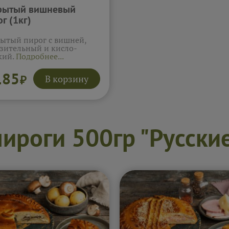
рытый вишневый
г (1кг)
ытый пирог с вишней,
зительный и кисло-
кий.
Подробнее...
185
В корзину
₽
ироги 500гр "Русские