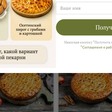
акции не суммируются
Получ
 пироги 1кг "Русские
Нажимая кнопку “Получить 
“Соглашение о ра