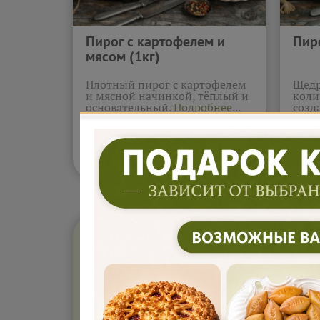
Пирог с картофелем и
Пир
мясом (1кг)
Плотный пирог с картофелем
Щедр
и мясной начинкой, тёплый и
коли
основательный.
Подробнее...
созд
стол
2 305
2 
В корзину
₽
ПИРОГИ ДЛЯ БИЗН
ОПЛАТА ПО СЧЕТУ. СКИДКА
ЮРЛИЦ