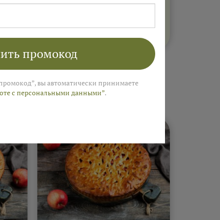
ить промокод
 Пироги"
промокод”, вы автоматически принимаете
боте с персональными данными”
.