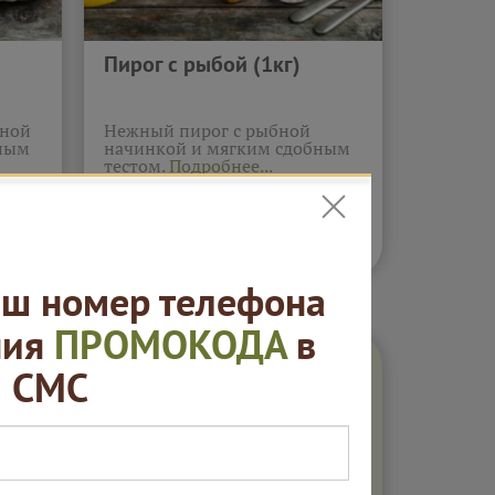
Пирог с рыбой (1кг)
сной
Нежный пирог с рыбной
бным
начинкой и мягким сдобным
тестом.
Подробнее...
2 620
ну
В корзину
₽
ш номер телефона
ния
ПРОМОКОДА
в
СМС