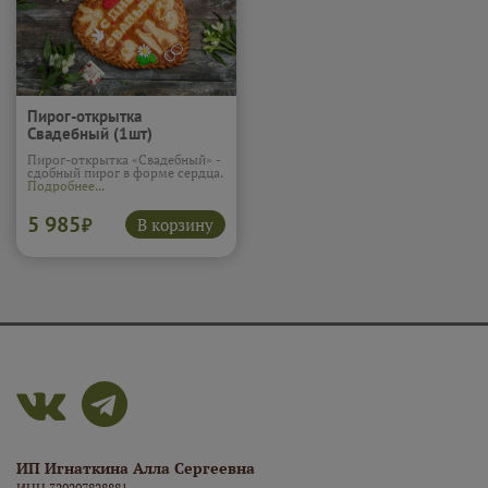
Пирог-открытка
Свадебный (1шт)
Пирог-открытка «Свадебный» -
сдобный пирог в форме сердца.
Подробнее...
5 985
В корзину
₽
ИП Игнаткина Алла Сергеевна