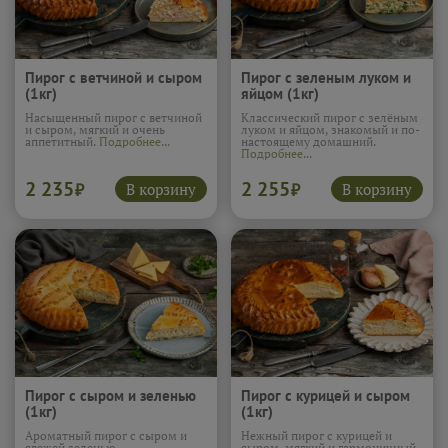
Пирог с ветчиной и сыром
Пирог с зеленым луком и
(1кг)
яйцом (1кг)
Насыщенный пирог с ветчиной
Классический пирог с зелёным
и сыром, мягкий и очень
луком и яйцом, знакомый и по-
аппетитный.
Подробнее...
настоящему домашний.
Подробнее...
2 235
2 255
В корзину
В корзину
₽
₽
Пирог с сыром и зеленью
Пирог с курицей и сыром
(1кг)
(1кг)
Ароматный пирог с сыром и
Нежный пирог с курицей и
свежей зеленью,
сыром, мягкий и гармоничный