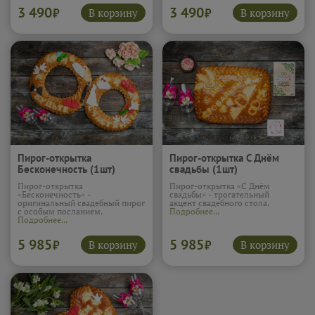
3 490
3 490
В корзину
В корзину
₽
₽
Пирог-открытка
Пирог-открытка С Днём
Бесконечность (1шт)
свадьбы (1шт)
Пирог-открытка
Пирог-открытка «С Днём
«Бесконечность» -
свадьбы» - трогательный
оригинальный свадебный пирог
акцент свадебного стола.
с особым посланием.
Подробнее...
Подробнее...
5 985
5 985
В корзину
В корзину
₽
₽