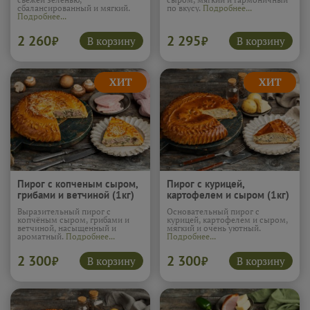
сбалансированный и мягкий.
по вкусу.
Подробнее...
Подробнее...
2 260
2 295
В корзину
В корзину
₽
₽
Пирог с копченым сыром,
Пирог с курицей,
грибами и ветчиной (1кг)
картофелем и сыром (1кг)
Выразительный пирог с
Основательный пирог с
копчёным сыром, грибами и
курицей, картофелем и сыром,
ветчиной, насыщенный и
мягкий и очень уютный.
ароматный.
Подробнее...
Подробнее...
2 300
2 300
В корзину
В корзину
₽
₽