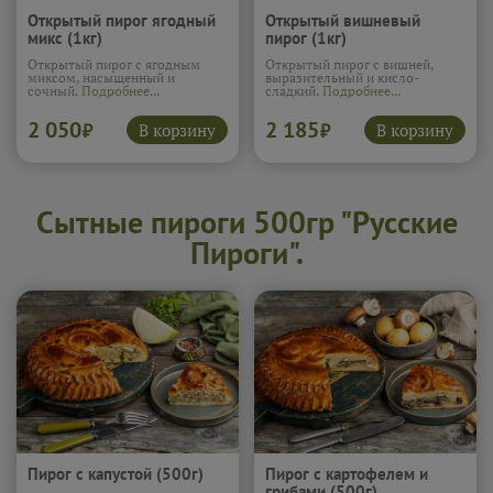
Открытый пирог ягодный
Открытый вишневый
микс (1кг)
пирог (1кг)
Открытый пирог с ягодным
Открытый пирог с вишней,
миксом, насыщенный и
выразительный и кисло-
сочный.
Подробнее...
сладкий.
Подробнее...
2 050
2 185
В корзину
В корзину
₽
₽
Сытные пироги 500гр "Русские
Пироги".
Пирог с капустой (500г)
Пирог с картофелем и
грибами (500г)