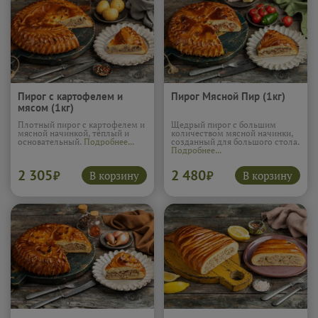
Пирог с картофелем и
Пирог Мясной Пир (1кг)
мясом (1кг)
Плотный пирог с картофелем и
Щедрый пирог с большим
мясной начинкой, тёплый и
количеством мясной начинки,
основательный.
Подробнее...
созданный для большого стола.
Подробнее...
2 305
2 480
В корзину
В корзину
₽
₽