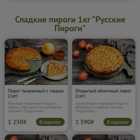
Сладкие пироги 1кг "Русские
Пироги"
Пирог тыквенный с медом
Открытый яблочный пирог
(1кг)
(1кг)
Нежный тыквенный пирог с
Ароматный открытый пирог с
мёдом, тёплый и по-осеннему
яблоками и мягким тестом.
уютный.
Подробнее...
Подробнее...
1 250
1 590
В корзину
В корзину
₽
₽