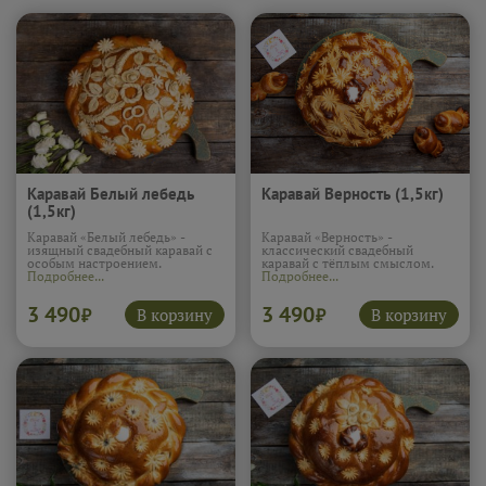
Каравай Белый лебедь
Каравай Верность (1,5кг)
(1,5кг)
Каравай «Белый лебедь» -
Каравай «Верность» -
изящный свадебный каравай с
классический свадебный
особым настроением.
каравай с тёплым смыслом.
Подробнее...
Подробнее...
3 490
3 490
В корзину
В корзину
₽
₽