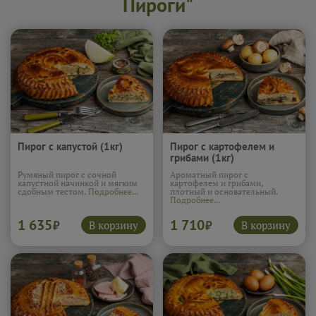
Пироги"
Пирог с капустой (1кг)
Пирог с картофелем и
грибами (1кг)
Румяный пирог с сочной
Ароматный пирог с
капустной начинкой и мягким
картофелем и грибами,
сдобным тестом.
Подробнее...
плотный и основательный.
Подробнее...
1 635
1 710
В корзину
В корзину
₽
₽