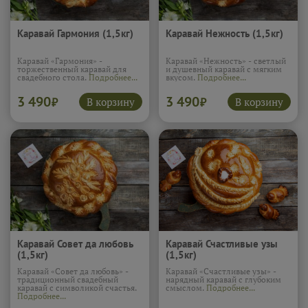
Каравай Гармония (1,5кг)
Каравай Нежность (1,5кг)
Каравай «Гармония» -
Каравай «Нежность» - светлый
торжественный каравай для
и душевный каравай с мягким
свадебного стола.
Подробнее...
вкусом.
Подробнее...
3 490
3 490
В корзину
В корзину
₽
₽
Каравай Совет да любовь
Каравай Счастливые узы
(1,5кг)
(1,5кг)
Каравай «Совет да любовь» -
Каравай «Счастливые узы» -
традиционный свадебный
нарядный каравай с глубоким
каравай с символикой счастья.
смыслом.
Подробнее...
Подробнее...