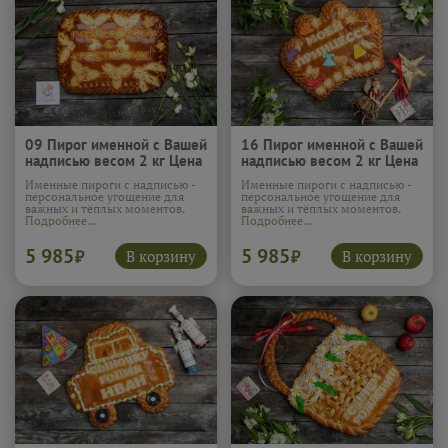
09 Пирог именной с Вашей
16 Пирог именной с Вашей
надписью весом 2 кг Цена
надписью весом 2 кг Цена
указана за 2кг с яблочной
указана за 2кг с яблочной
Именные пироги с надписью -
Именные пироги с надписью -
начинкой. (1шт)
начинкой. (1шт)
персональное угощение для
персональное угощение для
важных и тёплых моментов.
важных и тёплых моментов.
Подробнее...
Подробнее...
5 985
5 985
В корзину
В корзину
₽
₽