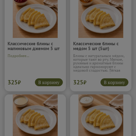
Классические блины с
Классические блины с
малиновым джемом 5 шт
медом 5 шт (5шт)
(5шт)
Подробнее...
Блины с натуральным мёдом,
которые тают во рту. Мягкие,
румяные и ароматные блины
идеально гармонируют с
медовой сладостью. Лёгкая
карамельная нотка мёда делает
вкус богатым и манящим,
325
325
хочется взять ещё один
В корзину
В корзину
₽
₽
кусочек.
Подробнее...