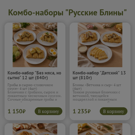
Комбо-наборы "Русские Блины"
Комбо-набор "Без мяса, но
Комбо-набор "Детский" 13
сытно" 12 шт (840г)
шт (810г)
Грибы в сырно-сливочном
Блины «Ветчина и сыр» 4 шт
соусе» 4 шт (4шт)
(4шт)
Блинчики с грибами, сыром и
Тонкие румяные блинчики с
пикантным чесночным соусом.
ветчиной, тянущейся
Сочные обжаренные грибы и
моцареллой и пикантным
тянущийся сыр в каждом
чесночным соусом. С первого
кусочке создают насыщенный
укуса чувствуется нежная
1 150
1 235
вкус. Чёрный перец и
ветчина и расплавленный сыр,
В корзину
В корзину
₽
₽
чесночный соус добавляют
который аппетитно тянется
глубину и лёгкую остринку,
внутри. Чесночный соус
которая заставляет захотеть
добавляет яркости и делает
ещё один блин.
начинку особенно сочной,
превращая обычные блины в
Блины «Картофель и грибы» 4
настоящее удовольствие.
шт (4шт)