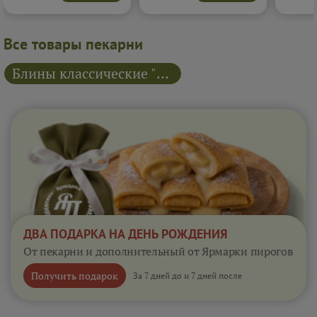
каждым кусочком и
сливочном соусе. Каждый
добавляе
насыщенным мясным
кусочек получается
начинку
вкусом.
Подробнее...
насыщенным, ароматным и
превращ
невероятно аппетитным.
в настоя
Все товары пекарни
Подробнее...
Подробне
Блины классические "Русские блины"
ДВА ПОДАРКА НА ДЕНЬ РОЖДЕНИЯ
От пекарни и дополнительный от Ярмарки пирогов
Получить подарок
За 7 дней до и 7 дней после