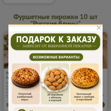
могут встречаться косточки*
Подробнее...
Фуршетные пирожки 10 шт
"Русские блины"
Пирожки "Картофель и
Пирожки "Клубника и
грибы" 400 гр (10шт)
крем" 400 гр (10шт)
Обжаренные грибы и картофель
Сладкие и ароматные пирожки
кубиками в пышном, мягком
с начинкой из натуральной
тесте. Сочная начинка и
клубники и нежного крема.
классическое сочетание вкусов,
Мягкое тесто, яркий вкус -
от которого не оторваться.
отличное угощение для детей и
Подробнее...
взрослых.
895
895
В корзину
В корзину
₽
₽