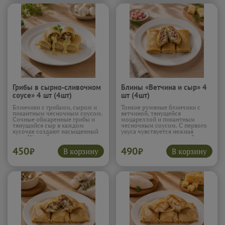
Грибы в сырно-сливочном
Блины «Ветчина и сыр» 4
соусе» 4 шт (4шт)
шт (4шт)
Блинчики с грибами, сыром и
Тонкие румяные блинчики с
пикантным чесночным соусом.
ветчиной, тянущейся
Сочные обжаренные грибы и
моцареллой и пикантным
тянущийся сыр в каждом
чесночным соусом. С первого
кусочке создают насыщенный
укуса чувствуется нежная
вкус. Чёрный перец и
ветчина и расплавленный сыр,
чесночный соус добавляют
который аппетитно тянется
450
490
глубину и лёгкую остринку,
внутри. Чесночный соус
В корзину
В корзину
₽
₽
которая заставляет захотеть
добавляет яркости и делает
ещё один блин.
Подробнее...
начинку особенно сочной,
превращая обычные блины в
настоящее удовольствие.
Подробнее...