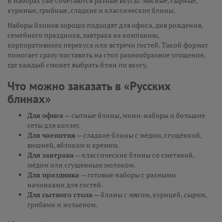
В наборах уже сочетаются разные вкусы: мясные, сырные,
куриные, грибные, сладкие и классические блины.
Наборы блинов хорошо подходят для офиса, дня рождения,
семейного праздника, завтрака на компанию,
корпоративного перекуса или встречи гостей. Такой формат
помогает сразу поставить на стол разнообразное угощение,
где каждый сможет выбрать блин по вкусу.
Что можно заказать в «Русских
блинах»
Для офиса
— сытные блины, мини-наборы и большие
сеты для коллег.
Для чаепития
— сладкие блины с мёдом, сгущёнкой,
вишней, яблоком и кремом.
Для завтрака
— классические блины со сметаной,
мёдом или сгущённым молоком.
Для праздника
— готовые наборы с разными
начинками для гостей.
Для сытного стола
— блины с мясом, курицей, сыром,
грибами и жульеном.