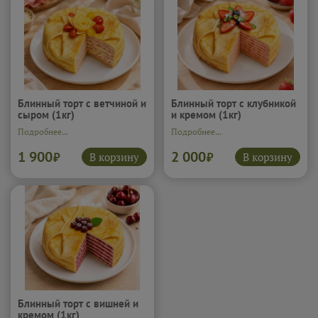
Блинчики с яблоком и корицей.
Сочные яблоки с тёплой
сладкой корицей создают вкус,
который хочется есть сразу,
пока тесто ещё мягкое и
румяное. Лёгкая сладость и
пряная нотка делают их по
настоящему комфортной едой.
Подробнее...
Блинный торт с ветчиной и
Блинный торт с клубникой
сыром (1кг)
и кремом (1кг)
Подробнее...
Подробнее...
1 900
2 000
В корзину
В корзину
₽
₽
Блинный торт с вишней и
кремом (1кг)