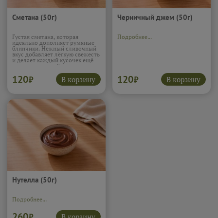
Сметана (50г)
Черничный джем (50г)
Густая сметана, которая
Подробнее...
идеально дополняет румяные
блинчики. Нежный сливочный
вкус добавляет лёгкую свежесть
и делает каждый кусочек ещё
мягче и сочнее. Классическое
сочетание, без которого многие
120
120
просто не представляют
В корзину
В корзину
₽
₽
настоящие блины.
Подробнее...
Нутелла (50г)
Подробнее...
260
В корзину
₽