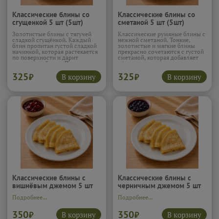
Классические блины со
Классические блины со
сгущенкой 5 шт (5шт)
сметаной 5 шт (5шт)
Золотистые блины с тягучей
Классические румяные блины с
сладкой сгущёнкой. Каждый
нежной сметаной. Тонкие,
блин пропитан густой сладкой
золотистые и мягкие блины
начинкой, которая растекается
прекрасно сочетаются с густой
по поверхности и дарит
сметаной, которая добавляет
насыщенный вкус. Просто
лёгкую кислинку и кремовую
разрезать, окунуть и
текстуру. Вкус знакомый с
325
325
насладиться мгновенным
детства и невероятно уютный.
В корзину
В корзину
₽
₽
десертом.
Подробнее...
Подробнее...
Классические блины с
Классические блины с
вишнёвым джемом 5 шт
черничным джемом 5 шт
(5шт)
(5шт)
Подробнее...
Подробнее...
350
350
В корзину
В корзину
₽
₽