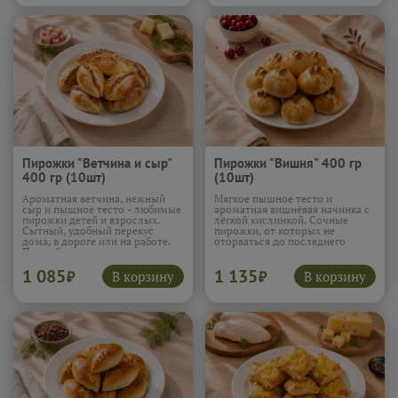
Пирожки "Ветчина и сыр"
Пирожки "Вишня" 400 гр
400 гр (10шт)
(10шт)
Ароматная ветчина, нежный
Мягкое пышное тесто и
сыр и пышное тесто - любимые
ароматная вишнёвая начинка с
пирожки детей и взрослых.
лёгкой кислинкой. Сочные
Сытный, удобный перекус
пирожки, от которых не
дома, в дороге или на работе.
оторваться до последнего
Подробнее...
кусочка.
1 085
1 135
В корзину
В корзину
₽
₽