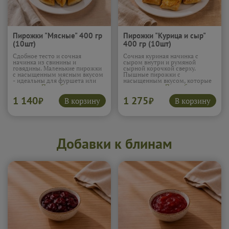
Пирожки "Мясные" 400 гр
Пирожки "Курица и сыр"
(10шт)
400 гр (10шт)
Сдобное тесто и сочная
Сочная куриная начинка с
начинка из свинины и
сыром внутри и румяной
говядины. Маленькие пирожки
сырной корочкой сверху.
с насыщенным мясным вкусом
Пышные пирожки с
- идеальны для фуршета или
насыщенным вкусом, которые
перекуса.
Подробнее...
всегда кстати.
Подробнее...
1 140
1 275
В корзину
В корзину
₽
₽
Добавки к блинам