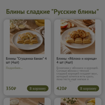
Блины сладкие "Русские блины"
Блины “Сгущенка банан” 4
Блины «Яблоко и корица»
шт (4шт)
4 шт (4шт)
Подробнее...
Блинчики с яблоком и корицей.
Сочные яблоки с тёплой
сладкой корицей создают вкус,
который хочется есть сразу,
пока тесто ещё мягкое и
румяное. Лёгкая сладость и
пряная нотка делают их по
350
420
настоящему комфортной едой.
В корзину
В корзину
₽
₽
Подробнее...