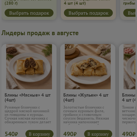
(280 г)
4 шт
(4 шт)
грибы
Выбрать подарок
Выбрать подарок
Выб
Лидеры продаж в августе
Блины «Мясные» 4 шт
Блины «Жульен» 4 шт
Блины 
(4шт)
(4шт)
4 шт (4
Румяные блинчики с
Золотистые блинчики с
Тонкие 
щедрой мясной начинкой
сочным куриным филе,
ветчино
из говядины и курицы.
грибами и сливочным
моцарел
Сочная мясная начинка с
соусом бешамель. Нежная
чесночн
обжаренным луком делает
начинка напоминает
первого 
вкус по-настоящему
любимый домашний
нежная 
домашним и сытным. Такие
жюльен: много грибов,
расплав
540
490
490
блины хочется есть не
мягкая курица и
который
В корзину
В корзину
₽
₽
₽
спеша, наслаждаясь
расплавленный сулугуни в
внутри.