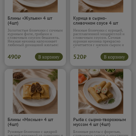
Блины «Жульен» 4 шт
Курица в сырно-
(4шт)
сливочном соусе 4 шт
(4шт)
Золотистые блинчики с сочным
Нежные блинчики с курицей,
куриным филе, грибами и
расплавленной моцареллой и
сливочным соусом бешамель.
сливочным соусом. Сочная
Нежная начинка напоминает
куриная начинка прекрасно
любимый домашний жюльен:
сочетается с мягким сыром и
много грибов, мягкая курица и
бархатистым бешамелем.
расплавленный сулугуни в
Получается тот самый вкус,
490
520
сливочном соусе. Каждый
который вызывает желание
В корзину
В корзину
₽
₽
кусочек получается
заказать сразу несколько
насыщенным, ароматным и
порций.
Подробнее...
невероятно аппетитным.
Подробнее...
Блины «Мясные» 4 шт
Рыба с сырно-творожным
(4шт)
муссом 4 шт (4шт)
Румяные блинчики с щедрой
Блинные роллы с форелью,
мясной начинкой из говядины и
сливочным сыром и хрустящим