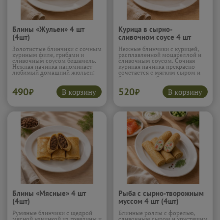
Блины «Жульен» 4 шт
Курица в сырно-
(4шт)
сливочном соусе 4 шт
(4шт)
Золотистые блинчики с сочным
Нежные блинчики с курицей,
куриным филе, грибами и
расплавленной моцареллой и
сливочным соусом бешамель.
сливочным соусом. Сочная
Нежная начинка напоминает
куриная начинка прекрасно
любимый домашний жюльен:
сочетается с мягким сыром и
много грибов, мягкая курица и
бархатистым бешамелем.
расплавленный сулугуни в
Получается тот самый вкус,
490
520
сливочном соусе. Каждый
который вызывает желание
В корзину
В корзину
₽
₽
кусочек получается
заказать сразу несколько
насыщенным, ароматным и
порций.
Подробнее...
невероятно аппетитным.
Подробнее...
Блины «Мясные» 4 шт
Рыба с сырно-творожным
(4шт)
муссом 4 шт (4шт)
Румяные блинчики с щедрой
Блинные роллы с форелью,
мясной начинкой из говядины и
сливочным сыром и хрустящим