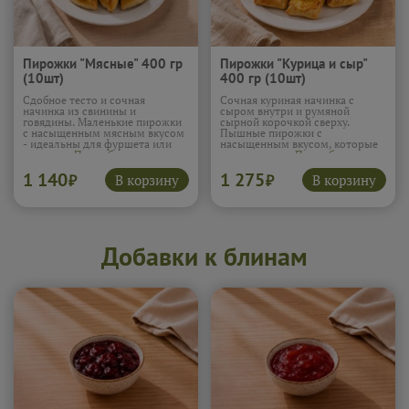
Пирожки "Мясные" 400 гр
Пирожки "Курица и сыр"
(10шт)
400 гр (10шт)
Сдобное тесто и сочная
Сочная куриная начинка с
начинка из свинины и
сыром внутри и румяной
говядины. Маленькие пирожки
сырной корочкой сверху.
с насыщенным мясным вкусом
Пышные пирожки с
- идеальны для фуршета или
насыщенным вкусом, которые
перекуса.
Подробнее...
всегда кстати.
Подробнее...
1 140
1 275
В корзину
В корзину
₽
₽
Добавки к блинам