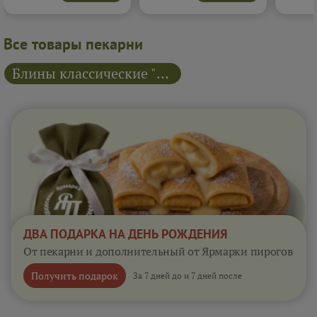
каждым кусочком и
сливочном соусе. Каждый
добавляе
насыщенным мясным
кусочек получается
начинку
вкусом.
Подробнее...
насыщенным, ароматным и
превращ
невероятно аппетитным.
в настоя
Все товары пекарни
Подробнее...
Подробне
Блины классические "Русские блины"
ДВА ПОДАРКА НА ДЕНЬ РОЖДЕНИЯ
От пекарни и дополнительный от Ярмарки пирогов
Получить подарок
За 7 дней до и 7 дней после