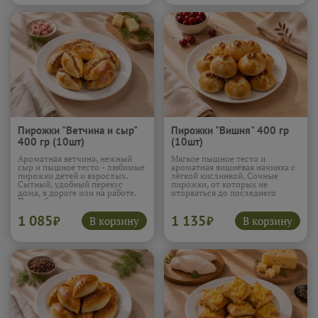
Пирожки "Ветчина и сыр"
Пирожки "Вишня" 400 гр
400 гр (10шт)
(10шт)
Ароматная ветчина, нежный
Мягкое пышное тесто и
сыр и пышное тесто - любимые
ароматная вишнёвая начинка с
пирожки детей и взрослых.
лёгкой кислинкой. Сочные
Сытный, удобный перекус
пирожки, от которых не
дома, в дороге или на работе.
оторваться до последнего
Подробнее...
кусочка.
1 085
1 135
В корзину
В корзину
₽
₽