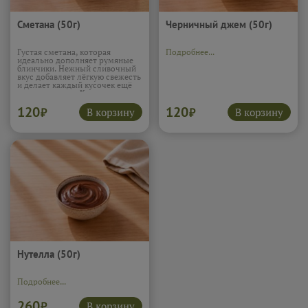
Сметана (50г)
Черничный джем (50г)
Густая сметана, которая
Подробнее...
идеально дополняет румяные
блинчики. Нежный сливочный
вкус добавляет лёгкую свежесть
и делает каждый кусочек ещё
мягче и сочнее. Классическое
сочетание, без которого многие
120
120
просто не представляют
В корзину
В корзину
₽
₽
настоящие блины.
Подробнее...
Нутелла (50г)
Подробнее...
260
В корзину
₽