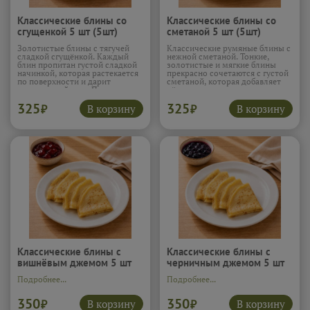
Классические блины со
Классические блины со
сгущенкой 5 шт (5шт)
сметаной 5 шт (5шт)
Золотистые блины с тягучей
Классические румяные блины с
сладкой сгущёнкой. Каждый
нежной сметаной. Тонкие,
блин пропитан густой сладкой
золотистые и мягкие блины
начинкой, которая растекается
прекрасно сочетаются с густой
по поверхности и дарит
сметаной, которая добавляет
насыщенный вкус. Просто
лёгкую кислинку и кремовую
разрезать, окунуть и
текстуру. Вкус знакомый с
325
325
насладиться мгновенным
детства и невероятно уютный.
В корзину
В корзину
₽
₽
десертом.
Подробнее...
Подробнее...
Классические блины с
Классические блины с
вишнёвым джемом 5 шт
черничным джемом 5 шт
(5шт)
(5шт)
Подробнее...
Подробнее...
350
350
В корзину
В корзину
₽
₽