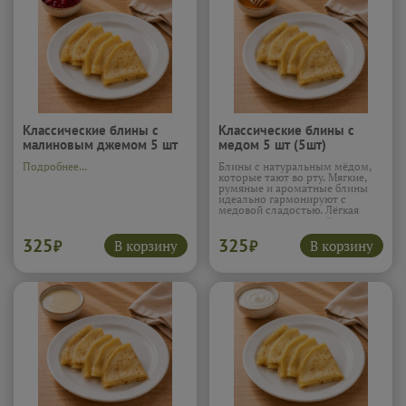
Классические блины с
Классические блины с
малиновым джемом 5 шт
медом 5 шт (5шт)
(5шт)
Подробнее...
Блины с натуральным мёдом,
которые тают во рту. Мягкие,
румяные и ароматные блины
идеально гармонируют с
медовой сладостью. Лёгкая
карамельная нотка мёда делает
вкус богатым и манящим,
325
325
хочется взять ещё один
В корзину
В корзину
₽
₽
кусочек.
Подробнее...