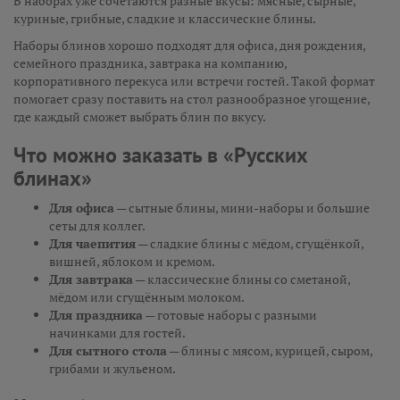
В наборах уже сочетаются разные вкусы: мясные, сырные,
куриные, грибные, сладкие и классические блины.
Наборы блинов хорошо подходят для офиса, дня рождения,
семейного праздника, завтрака на компанию,
корпоративного перекуса или встречи гостей. Такой формат
помогает сразу поставить на стол разнообразное угощение,
где каждый сможет выбрать блин по вкусу.
Что можно заказать в «Русских
блинах»
Для офиса
— сытные блины, мини-наборы и большие
сеты для коллег.
Для чаепития
— сладкие блины с мёдом, сгущёнкой,
вишней, яблоком и кремом.
Для завтрака
— классические блины со сметаной,
мёдом или сгущённым молоком.
Для праздника
— готовые наборы с разными
начинками для гостей.
Для сытного стола
— блины с мясом, курицей, сыром,
грибами и жульеном.