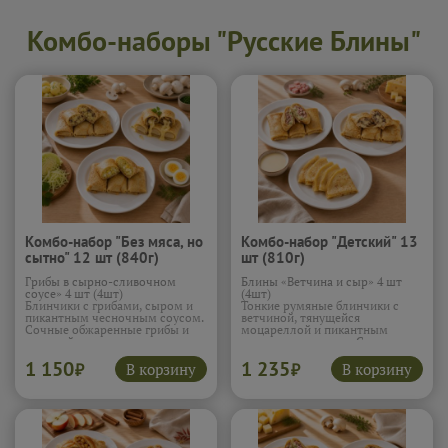
Комбо-наборы "Русские Блины"
Комбо-набор "Без мяса, но
Комбо-набор "Детский" 13
сытно" 12 шт (840г)
шт (810г)
Грибы в сырно-сливочном
Блины «Ветчина и сыр» 4 шт
соусе» 4 шт (4шт)
(4шт)
Блинчики с грибами, сыром и
Тонкие румяные блинчики с
пикантным чесночным соусом.
ветчиной, тянущейся
Сочные обжаренные грибы и
моцареллой и пикантным
тянущийся сыр в каждом
чесночным соусом. С первого
кусочке создают насыщенный
укуса чувствуется нежная
1 150
1 235
вкус. Чёрный перец и
ветчина и расплавленный сыр,
В корзину
В корзину
₽
₽
чесночный соус добавляют
который аппетитно тянется
глубину и лёгкую остринку,
внутри. Чесночный соус
которая заставляет захотеть
добавляет яркости и делает
ещё один блин.
начинку особенно сочной,
превращая обычные блины в
Блины «Картофель и грибы» 4
настоящее удовольствие.
шт (4шт)