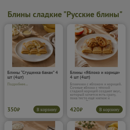
Блины сладкие "Русские блины"
Блины “Сгущенка банан” 4
Блины «Яблоко и корица»
шт (4шт)
4 шт (4шт)
Подробнее...
Блинчики с яблоком и корицей.
Сочные яблоки с тёплой
сладкой корицей создают вкус,
который хочется есть сразу,
пока тесто ещё мягкое и
румяное. Лёгкая сладость и
пряная нотка делают их по
350
420
настоящему комфортной едой.
В корзину
В корзину
₽
₽
Подробнее...