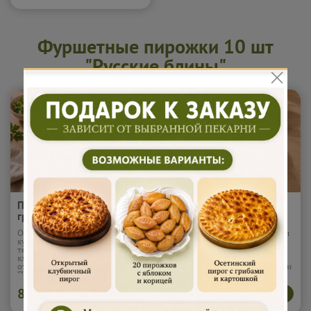
могут встречаться косточки*
Подробнее...
Фуршетные пирожки 10 шт
"Русские блины"
Пирожки "Картофель и
Пирожки "Клубника и
грибы" 400 гр (10шт)
крем" 400 гр (10шт)
Обжаренные грибы и картофель
Сладкие и ароматные пирожки
кубиками в пышном, мягком
с начинкой из натуральной
тесте. Сочная начинка и
клубники и нежного крема.
классическое сочетание вкусов,
Мягкое тесто, яркий вкус -
от которого не оторваться.
отличное угощение для детей и
Подробнее...
взрослых.
895
895
В корзину
В корзину
₽
₽