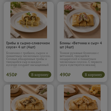
Грибы в сырно-сливочном
Блины «Ветчина и сыр» 4
соусе» 4 шт (4шт)
шт (4шт)
Блинчики с грибами, сыром и
Тонкие румяные блинчики с
пикантным чесночным соусом.
ветчиной, тянущейся
Сочные обжаренные грибы и
моцареллой и пикантным
тянущийся сыр в каждом
чесночным соусом. С первого
кусочке создают насыщенный
укуса чувствуется нежная
вкус. Чёрный перец и
ветчина и расплавленный сыр,
чесночный соус добавляют
который аппетитно тянется
450
490
глубину и лёгкую остринку,
внутри. Чесночный соус
В корзину
В корзину
₽
₽
которая заставляет захотеть
добавляет яркости и делает
ещё один блин.
Подробнее...
начинку особенно сочной,
превращая обычные блины в
настоящее удовольствие.
Подробнее...