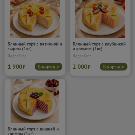
Блинчики с яблоком и корицей.
Сочные яблоки с тёплой
сладкой корицей создают вкус,
который хочется есть сразу,
пока тесто ещё мягкое и
румяное. Лёгкая сладость и
пряная нотка делают их по
настоящему комфортной едой.
Подробнее...
Блинный торт с ветчиной и
Блинный торт с клубникой
сыром (1кг)
и кремом (1кг)
Подробнее...
Подробнее...
1 900
2 000
В корзину
В корзину
₽
₽
Блинный торт с вишней и
кремом (1кг)