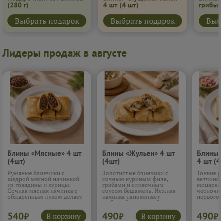
(280 г)
4 шт
(4 шт)
грибы
Выбрать подарок
Выбрать подарок
Выб
Лидеры продаж в августе
Блины «Мясные» 4 шт
Блины «Жульен» 4 шт
Блины 
(4шт)
(4шт)
4 шт (4
Румяные блинчики с
Золотистые блинчики с
Тонкие 
щедрой мясной начинкой
сочным куриным филе,
ветчино
из говядины и курицы.
грибами и сливочным
моцарел
Сочная мясная начинка с
соусом бешамель. Нежная
чесночн
обжаренным луком делает
начинка напоминает
первого 
вкус по-настоящему
любимый домашний
нежная 
домашним и сытным. Такие
жюльен: много грибов,
расплав
540
490
490
блины хочется есть не
мягкая курица и
который
В корзину
В корзину
₽
₽
₽
спеша, наслаждаясь
расплавленный сулугуни в
внутри.