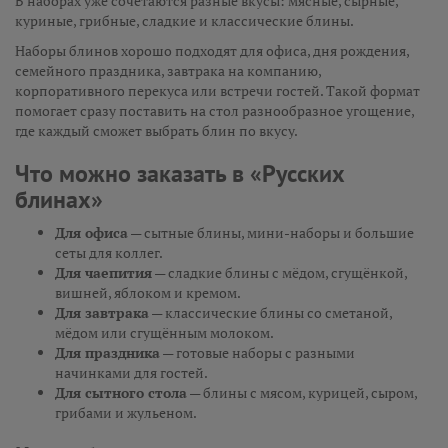
В наборах уже сочетаются разные вкусы: мясные, сырные,
куриные, грибные, сладкие и классические блины.
Наборы блинов хорошо подходят для офиса, дня рождения,
семейного праздника, завтрака на компанию,
корпоративного перекуса или встречи гостей. Такой формат
помогает сразу поставить на стол разнообразное угощение,
где каждый сможет выбрать блин по вкусу.
Что можно заказать в «Русских
блинах»
Для офиса
— сытные блины, мини-наборы и большие
сеты для коллег.
Для чаепития
— сладкие блины с мёдом, сгущёнкой,
вишней, яблоком и кремом.
Для завтрака
— классические блины со сметаной,
мёдом или сгущённым молоком.
Для праздника
— готовые наборы с разными
начинками для гостей.
Для сытного стола
— блины с мясом, курицей, сыром,
грибами и жульеном.