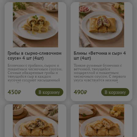
Грибы в сырно-сливочном
Блины «Ветчина и сыр» 4
соусе» 4 шт (4шт)
шт (4шт)
Блинчики с грибами, сыром и
Тонкие румяные блинчики с
пикантным чесночным соусом.
ветчиной, тянущейся
Сочные обжаренные грибы и
моцареллой и пикантным
тянущийся сыр в каждом
чесночным соусом. С первого
кусочке создают насыщенный
укуса чувствуется нежная
вкус. Чёрный перец и
ветчина и расплавленный сыр,
чесночный соус добавляют
который аппетитно тянется
450
490
глубину и лёгкую остринку,
внутри. Чесночный соус
В корзину
В корзину
₽
₽
которая заставляет захотеть
добавляет яркости и делает
ещё один блин.
Подробнее...
начинку особенно сочной,
превращая обычные блины в
настоящее удовольствие.
Подробнее...