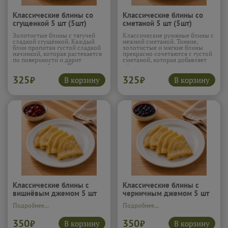
Классические блины со
Классические блины со
сгущенкой 5 шт (5шт)
сметаной 5 шт (5шт)
Золотистые блины с тягучей
Классические румяные блины с
сладкой сгущёнкой. Каждый
нежной сметаной. Тонкие,
блин пропитан густой сладкой
золотистые и мягкие блины
начинкой, которая растекается
прекрасно сочетаются с густой
по поверхности и дарит
сметаной, которая добавляет
насыщенный вкус. Просто
лёгкую кислинку и кремовую
разрезать, окунуть и
текстуру. Вкус знакомый с
325
325
насладиться мгновенным
детства и невероятно уютный.
В корзину
В корзину
₽
₽
десертом.
Подробнее...
Подробнее...
Классические блины с
Классические блины с
вишнёвым джемом 5 шт
черничным джемом 5 шт
(5шт)
(5шт)
Подробнее...
Подробнее...
350
350
В корзину
В корзину
₽
₽