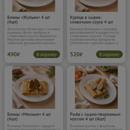
Блины «Жульен» 4 шт
Курица в сырно-
(4шт)
сливочном соусе 4 шт
(4шт)
Золотистые блинчики с сочным
Нежные блинчики с курицей,
куриным филе, грибами и
расплавленной моцареллой и
сливочным соусом бешамель.
сливочным соусом. Сочная
Нежная начинка напоминает
куриная начинка прекрасно
любимый домашний жюльен:
сочетается с мягким сыром и
много грибов, мягкая курица и
бархатистым бешамелем.
расплавленный сулугуни в
Получается тот самый вкус,
490
520
сливочном соусе. Каждый
который вызывает желание
В корзину
В корзину
₽
₽
кусочек получается
заказать сразу несколько
насыщенным, ароматным и
порций.
Подробнее...
невероятно аппетитным.
Подробнее...
Блины «Мясные» 4 шт
Рыба с сырно-творожным
(4шт)
муссом 4 шт (4шт)
Румяные блинчики с щедрой
Блинные роллы с форелью,
мясной начинкой из говядины и
сливочным сыром и хрустящим