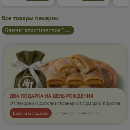
каждым кусочком и
сливочном соусе. Каждый
добавляе
насыщенным мясным
кусочек получается
начинку
вкусом.
Подробнее...
насыщенным, ароматным и
превращ
невероятно аппетитным.
в настоя
Все товары пекарни
Подробнее...
Подробне
Блины классические "Русские блины"
ДВА ПОДАРКА НА ДЕНЬ РОЖДЕНИЯ
От пекарни и дополнительный от Ярмарки пирогов
Получить подарок
За 7 дней до и 7 дней после