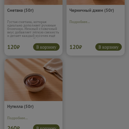
Сметана (50г)
Черничный джем (50г)
Густая сметана, которая
Подробнее...
идеально дополняет румяные
блинчики. Нежный сливочный
вкус добавляет лёгкую свежесть
и делает каждый кусочек ещё
мягче и сочнее. Классическое
сочетание, без которого многие
120
120
просто не представляют
В корзину
В корзину
₽
₽
настоящие блины.
Подробнее...
Нутелла (50г)
Подробнее...
260
В корзину
₽