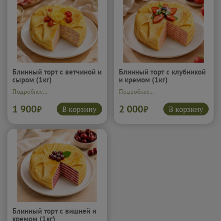
Блинчики с яблоком и корицей.
Сочные яблоки с тёплой
сладкой корицей создают вкус,
который хочется есть сразу,
пока тесто ещё мягкое и
румяное. Лёгкая сладость и
пряная нотка делают их по
настоящему комфортной едой.
Подробнее...
Блинный торт с ветчиной и
Блинный торт с клубникой
сыром (1кг)
и кремом (1кг)
Подробнее...
Подробнее...
1 900
2 000
В корзину
В корзину
₽
₽
Блинный торт с вишней и
кремом (1кг)