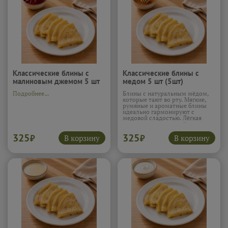
Классические блины с
Классические блины с
малиновым джемом 5 шт
медом 5 шт (5шт)
(5шт)
Подробнее...
Блины с натуральным мёдом,
которые тают во рту. Мягкие,
румяные и ароматные блины
идеально гармонируют с
медовой сладостью. Лёгкая
карамельная нотка мёда делает
вкус богатым и манящим,
325
325
хочется взять ещё один
В корзину
В корзину
₽
₽
кусочек.
Подробнее...