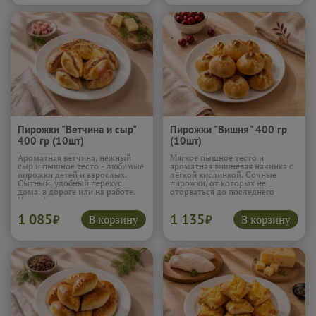
Пирожки "Ветчина и сыр"
Пирожки "Вишня" 400 гр
400 гр (10шт)
(10шт)
Ароматная ветчина, нежный
Мягкое пышное тесто и
сыр и пышное тесто - любимые
ароматная вишнёвая начинка с
пирожки детей и взрослых.
лёгкой кислинкой. Сочные
Сытный, удобный перекус
пирожки, от которых не
дома, в дороге или на работе.
оторваться до последнего
Подробнее...
кусочка.
1 085
1 135
В корзину
В корзину
₽
₽