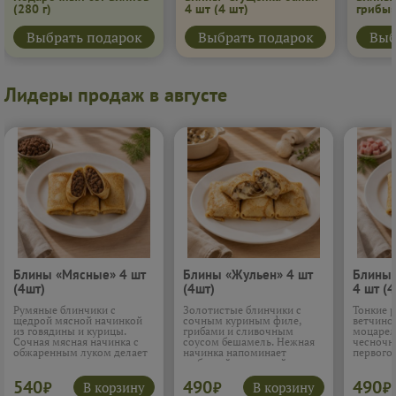
(280 г)
4 шт
(4 шт)
грибы
Выбрать подарок
Выбрать подарок
Выб
Лидеры продаж в августе
Блины «Мясные» 4 шт
Блины «Жульен» 4 шт
Блины 
(4шт)
(4шт)
4 шт (4
Румяные блинчики с
Золотистые блинчики с
Тонкие 
щедрой мясной начинкой
сочным куриным филе,
ветчино
из говядины и курицы.
грибами и сливочным
моцарел
Сочная мясная начинка с
соусом бешамель. Нежная
чесночн
обжаренным луком делает
начинка напоминает
первого 
вкус по-настоящему
любимый домашний
нежная 
домашним и сытным. Такие
жюльен: много грибов,
расплав
540
490
490
блины хочется есть не
мягкая курица и
который
В корзину
В корзину
₽
₽
₽
спеша, наслаждаясь
расплавленный сулугуни в
внутри.