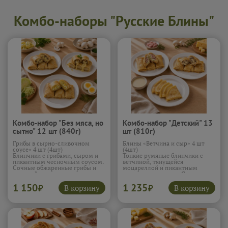
Комбо-наборы "Русские Блины"
Комбо-набор "Без мяса, но
Комбо-набор "Детский" 13
сытно" 12 шт (840г)
шт (810г)
Грибы в сырно-сливочном
Блины «Ветчина и сыр» 4 шт
соусе» 4 шт (4шт)
(4шт)
Блинчики с грибами, сыром и
Тонкие румяные блинчики с
пикантным чесночным соусом.
ветчиной, тянущейся
Сочные обжаренные грибы и
моцареллой и пикантным
тянущийся сыр в каждом
чесночным соусом. С первого
кусочке создают насыщенный
укуса чувствуется нежная
1 150
1 235
вкус. Чёрный перец и
ветчина и расплавленный сыр,
В корзину
В корзину
₽
₽
чесночный соус добавляют
который аппетитно тянется
глубину и лёгкую остринку,
внутри. Чесночный соус
которая заставляет захотеть
добавляет яркости и делает
ещё один блин.
начинку особенно сочной,
превращая обычные блины в
Блины «Картофель и грибы» 4
настоящее удовольствие.
шт (4шт)