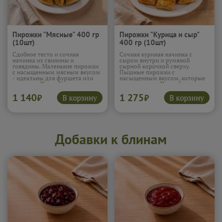
Пирожки "Мясные" 400 гр
Пирожки "Курица и сыр"
(10шт)
400 гр (10шт)
Сдобное тесто и сочная
Сочная куриная начинка с
начинка из свинины и
сыром внутри и румяной
говядины. Маленькие пирожки
сырной корочкой сверху.
с насыщенным мясным вкусом
Пышные пирожки с
- идеальны для фуршета или
насыщенным вкусом, которые
перекуса.
Подробнее...
всегда кстати.
Подробнее...
1 140
1 275
В корзину
В корзину
₽
₽
Добавки к блинам