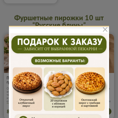
могут встречаться косточки*
Подробнее...
Фуршетные пирожки 10 шт
"Русские блины"
Пирожки "Картофель и
Пирожки "Клубника и
грибы" 400 гр (10шт)
крем" 400 гр (10шт)
Обжаренные грибы и картофель
Сладкие и ароматные пирожки
кубиками в пышном, мягком
с начинкой из натуральной
тесте. Сочная начинка и
клубники и нежного крема.
классическое сочетание вкусов,
Мягкое тесто, яркий вкус -
от которого не оторваться.
отличное угощение для детей и
Подробнее...
взрослых.
895
895
В корзину
В корзину
₽
₽