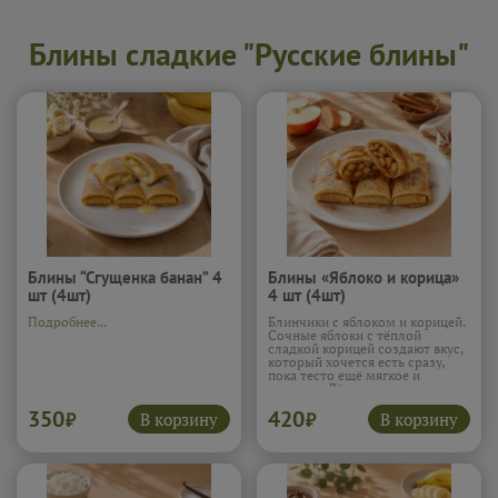
Блины сладкие "Русские блины"
Блины “Сгущенка банан” 4
Блины «Яблоко и корица»
шт (4шт)
4 шт (4шт)
Подробнее...
Блинчики с яблоком и корицей.
Сочные яблоки с тёплой
сладкой корицей создают вкус,
который хочется есть сразу,
пока тесто ещё мягкое и
румяное. Лёгкая сладость и
пряная нотка делают их по
350
420
настоящему комфортной едой.
В корзину
В корзину
₽
₽
Подробнее...