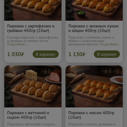
Пирожки с картофелем и
Пирожки с зеленым луком
грибами 400гр (10шт)
и яйцом 400гр (10шт)
Сытные пирожки с картофелем
Пирожки с зелёным луком и
и грибами в мягком тесте.
яйцом с классическим
Подробнее...
домашним вкусом.
Подробнее...
1 030
1 130
В корзину
В корзину
₽
₽
Пирожки с ветчиной и
Пирожки с мясом 400гр
сыром 400гр (10шт)
(10шт)
Пирожки с ветчиной и сыром,
Пирожки с мясом, румяные и