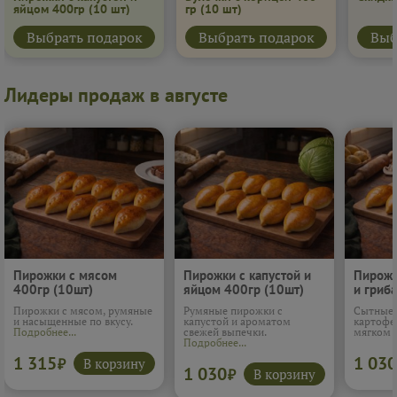
яйцом 400гр
(10 шт)
гр
(10 шт)
Выбрать подарок
Выбрать подарок
Выб
Лидеры продаж в августе
Пирожки с мясом
Пирожки с капустой и
Пирожк
400гр (10шт)
яйцом 400гр (10шт)
и гриб
(10шт)
Пирожки с мясом, румяные
Румяные пирожки с
Сытные 
и насыщенные по вкусу.
капустой и ароматом
картофе
Подробнее...
свежей выпечки.
мягком 
Подробнее...
1 315
1 030
В корзину
₽
1 030
В корзину
₽