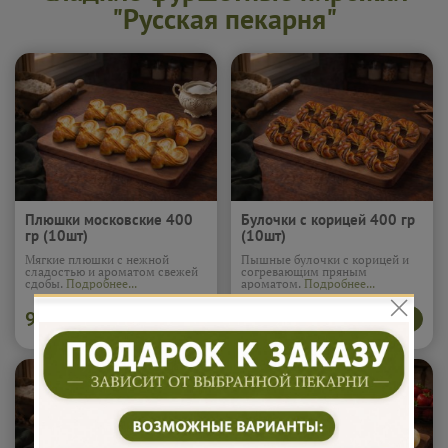
"Русская пекарня"
Плюшки московские 400
Булочки с корицей 400 гр
гр (10шт)
(10шт)
Мягкие плюшки с нежной
Пышные булочки с корицей и
сладостью и ароматом свежей
согревающим пряным
сдобы.
Подробнее...
ароматом.
Подробнее...
915
970
В корзину
В корзину
₽
₽