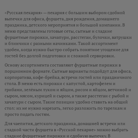
«Русская пекарня» — пекарня с большим выбором сдобной
выпечки для офиса, фуршета, дня рождения, домашнего
праздника, детского мероприятия и большой компании. В
меню представлены готовые сеты, сытные и сладкие
фуршетные пирожки, хачапури, расстегаи, булочки, ватрушки
и блинчики с разными начинками. Такой ассортимент
удобен, когда нужно быстро собрать понятное угощение для
гостей без долгой подготовки и сложной сервировки.
Основу ассортимента составляют фуршетные пирожки в
порционном формате. Сытные варианты подойдут для офиса,
корпоратива, кофе-брейка, встречи гостей или праздничного
стола. В меню есть пирожки с капустой, картофелем и
грибами, зелёным луком и яйцом, рисом и яйцом, ветчиной и
сыром, мясом, курицей и сыром, а также расстегаи с рыбой и
хачапури с сыром. Такие позиции удобно ставить на общий
стол: их не нужно нарезать, легко разложить по тарелкам и
просто подать гостям.
Для чаепития, детского праздника, домашней встречи или
сладкой части фуршета в «Русской пекарне» можно выбрать
сладкие фуршетные пирожки и сдобную выпечку. В