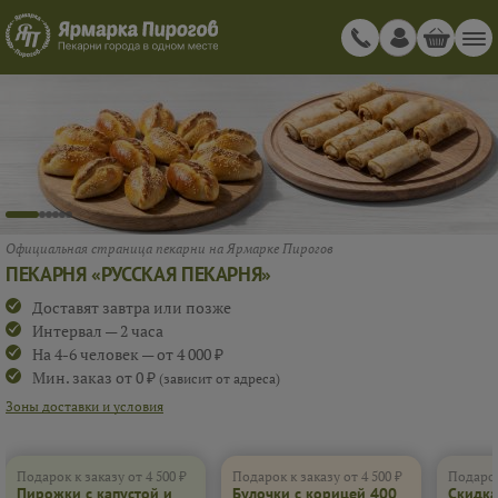
Официальная страница пекарни на Ярмарке Пирогов
ПЕКАРНЯ «РУССКАЯ ПЕКАРНЯ»
Доставят завтра или позже
Интервал — 2 часа
На 4-6 человек — от 4 000 ₽
Мин. заказ от 0 ₽
(зависит от адреса)
Зоны доставки и условия
Подарок к заказу от 4 500 ₽
Подарок к заказу от 4 500 ₽
Подарок
Пирожки с капустой и
Булочки с корицей 400
Скидка