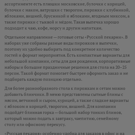
ассортименте есть плюшки московские, булочки с корицей,
булочки с маком, ватрушки с творогом, пирожки с клубникой,
яблоками, вишней, брусникой и яблоками, ягодным миксом, а
также пирожки с тыквой и мёдом. Такая выпечка хорошо
подходит к чаю, кофе, морсу и другим напиткам.
Отдельное направление — готовые сеты «Русской пекарни». В
наборах уже собраны разные виды пирожков и выпечки,
поэтому их удобно выбирать под конкретное количество
гостей и формат мероприятия. Есть компактные варианты для
небольшой компании, сеты для дня рождения, корпоративные
наборы и большие праздничные решения для стола на 20–25
персон. Такой формат помогает быстрее оформить заказ и не
подбирать каждую позицию отдельно.
Для более разнообразного стола к пирожкам и сетам можно
добавить блинчики. В меню представлены сытные блины с
мясом, ветчиной и сыром, курицей, а также сладкие варианты
с яблоком и корицей, творогом, вишней. Для компании
подойдёт блинная горка — большой набор тонких блинов,
который можно подать к завтраку, чаепитию, семейному
столу или офисному перекусу.
«Русская пекарня» особенно удобна для заказов в офис и на