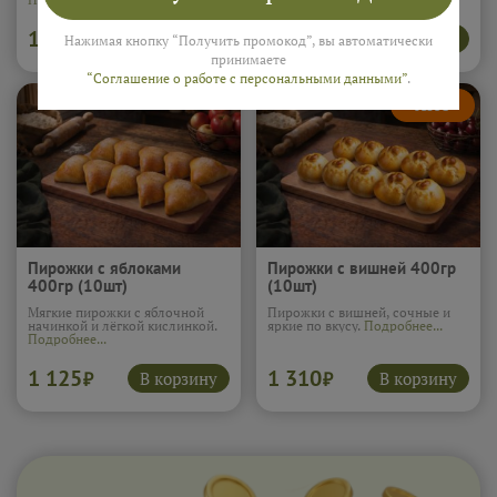
1 060
1 100
В корзину
В корзину
₽
₽
Нажимая кнопку “Получить промокод”, вы автоматически
принимаете
“Соглашение о работе с персональными данными”
.
Пирожки с яблоками
Пирожки с вишней 400гр
400гр (10шт)
(10шт)
Мягкие пирожки с яблочной
Пирожки с вишней, сочные и
начинкой и лёгкой кислинкой.
яркие по вкусу.
Подробнее...
Подробнее...
1 125
1 310
В корзину
В корзину
₽
₽