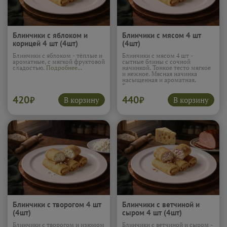
Блинчики с яблоком и
Блинчики с мясом 4 шт
корицей 4 шт (4шт)
(4шт)
Блинчики с яблоком - тёплые и
Блинчики с мясом 4 шт -
ароматные, с мягкой фруктовой
сытные блины с сочной
сладостью.
Подробнее...
начинкой. Тонкое тесто мягкое
и нежное. Мясная начинка
насыщенная и ароматная.
Блины хорошо насыщают и
подходят для обеда. Вкус
420
440
домашний и
В корзину
В корзину
₽
₽
сбалансированный.
Подробнее...
Блинчики с творогом 4 шт
Блинчики с ветчиной и
(4шт)
сыром 4 шт (4шт)
Блинчики с творогом и изюмом
Блинчики с ветчиной и сыром -