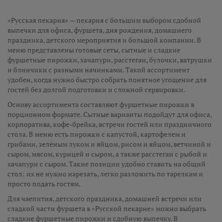
«Русская пекарня» — пекарня с большим выбором сдобной
выпечки для офиса, фуршета, дня рождения, домашнего
праздника, детского мероприятия и большой компании. В
меню представлены готовые сеты, сытные и сладкие
фуршетные пирожки, хачапури, расстегаи, булочки, ватрушки
и блинчики с разными начинками. Такой ассортимент
удобен, когда нужно быстро собрать понятное угощение для
гостей без долгой подготовки и сложной сервировки.
Основу ассортимента составляют фуршетные пирожки в
порционном формате. Сытные варианты подойдут для офиса,
корпоратива, кофе-брейка, встречи гостей или праздничного
стола. В меню есть пирожки с капустой, картофелем и
грибами, зелёным луком и яйцом, рисом и яйцом, ветчиной и
сыром, мясом, курицей и сыром, а также расстегаи с рыбой и
хачапури с сыром. Такие позиции удобно ставить на общий
стол: их не нужно нарезать, легко разложить по тарелкам и
просто подать гостям.
Для чаепития, детского праздника, домашней встречи или
сладкой части фуршета в «Русской пекарне» можно выбрать
сладкие фуршетные пирожки и сдобную выпечку. В