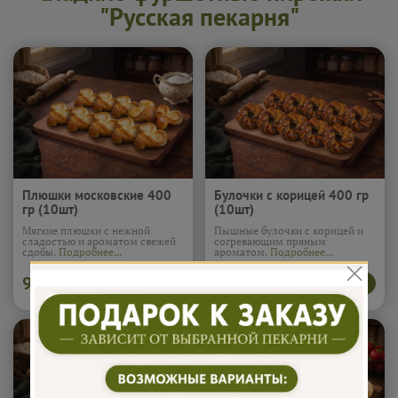
"Русская пекарня"
Плюшки московские 400
Булочки с корицей 400 гр
гр (10шт)
(10шт)
Мягкие плюшки с нежной
Пышные булочки с корицей и
сладостью и ароматом свежей
согревающим пряным
сдобы.
Подробнее...
ароматом.
Подробнее...
915
970
В корзину
В корзину
₽
₽