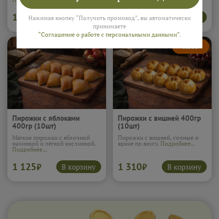
1 060
1 100
В корзину
В корзину
₽
₽
Нажимая кнопку “Получить промокод”, вы автоматически
принимаете
“Соглашение о работе с персональными данными”
.
Пирожки с яблоками
Пирожки с вишней 400гр
400гр (10шт)
(10шт)
Мягкие пирожки с яблочной
Пирожки с вишней, сочные и
начинкой и лёгкой кислинкой.
яркие по вкусу.
Подробнее...
Подробнее...
1 125
1 310
В корзину
В корзину
₽
₽