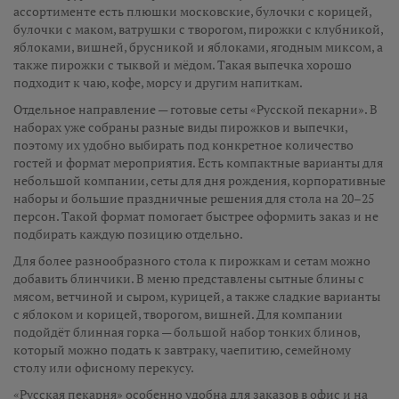
ассортименте есть плюшки московские, булочки с корицей,
булочки с маком, ватрушки с творогом, пирожки с клубникой,
яблоками, вишней, брусникой и яблоками, ягодным миксом, а
также пирожки с тыквой и мёдом. Такая выпечка хорошо
подходит к чаю, кофе, морсу и другим напиткам.
Отдельное направление — готовые сеты «Русской пекарни». В
наборах уже собраны разные виды пирожков и выпечки,
поэтому их удобно выбирать под конкретное количество
гостей и формат мероприятия. Есть компактные варианты для
небольшой компании, сеты для дня рождения, корпоративные
наборы и большие праздничные решения для стола на 20–25
персон. Такой формат помогает быстрее оформить заказ и не
подбирать каждую позицию отдельно.
Для более разнообразного стола к пирожкам и сетам можно
добавить блинчики. В меню представлены сытные блины с
мясом, ветчиной и сыром, курицей, а также сладкие варианты
с яблоком и корицей, творогом, вишней. Для компании
подойдёт блинная горка — большой набор тонких блинов,
который можно подать к завтраку, чаепитию, семейному
столу или офисному перекусу.
«Русская пекарня» особенно удобна для заказов в офис и на