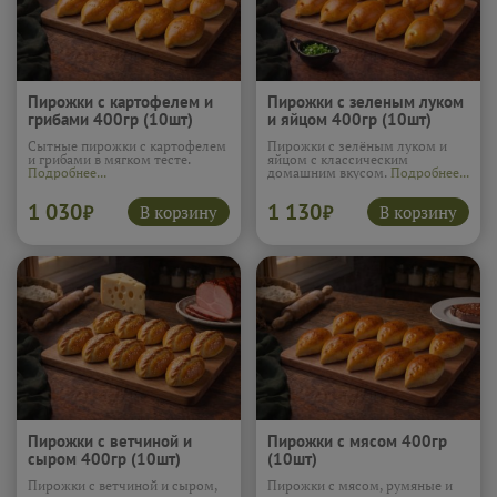
Пирожки с картофелем и
Пирожки с зеленым луком
грибами 400гр (10шт)
и яйцом 400гр (10шт)
Сытные пирожки с картофелем
Пирожки с зелёным луком и
и грибами в мягком тесте.
яйцом с классическим
Подробнее...
домашним вкусом.
Подробнее...
1 030
1 130
В корзину
В корзину
₽
₽
Пирожки с ветчиной и
Пирожки с мясом 400гр
сыром 400гр (10шт)
(10шт)
Пирожки с ветчиной и сыром,
Пирожки с мясом, румяные и