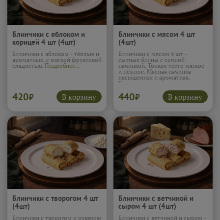
Блинчики с яблоком и
Блинчики с мясом 4 шт
корицей 4 шт (4шт)
(4шт)
Блинчики с яблоком - тёплые и
Блинчики с мясом 4 шт -
ароматные, с мягкой фруктовой
сытные блины с сочной
сладостью.
Подробнее...
начинкой. Тонкое тесто мягкое
и нежное. Мясная начинка
насыщенная и ароматная.
Блины хорошо насыщают и
подходят для обеда. Вкус
420
440
домашний и
В корзину
В корзину
₽
₽
сбалансированный.
Подробнее...
Блинчики с творогом 4 шт
Блинчики с ветчиной и
(4шт)
сыром 4 шт (4шт)
Блинчики с творогом и изюмом
Блинчики с ветчиной и сыром -