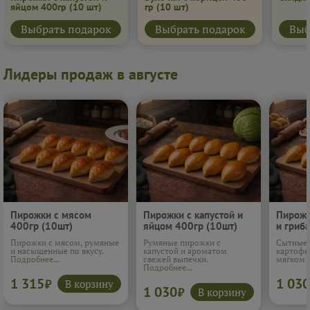
яйцом 400гр
(10 шт)
гр
(10 шт)
Выбрать подарок
Выбрать подарок
Выб
Лидеры продаж в августе
Пирожки с мясом
Пирожки с капустой и
Пирожк
400гр (10шт)
яйцом 400гр (10шт)
и гриб
(10шт)
Пирожки с мясом, румяные
Румяные пирожки с
Сытные 
и насыщенные по вкусу.
капустой и ароматом
картофе
Подробнее...
свежей выпечки.
мягком 
Подробнее...
1 315
1 030
В корзину
₽
1 030
В корзину
₽