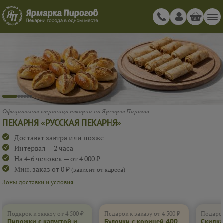
Официальная страница пекарни на Ярмарке Пирогов
ПЕКАРНЯ «РУССКАЯ ПЕКАРНЯ»
Доставят завтра или позже
Интервал — 2 часа
На 4-6 человек — от 4 000 ₽
Мин. заказ от 0 ₽
(зависит от адреса)
Зоны доставки и условия
Подарок к заказу от 4 500 ₽
Подарок к заказу от 4 500 ₽
Подарок
Пирожки с капустой и
Булочки с корицей 400
Скидка