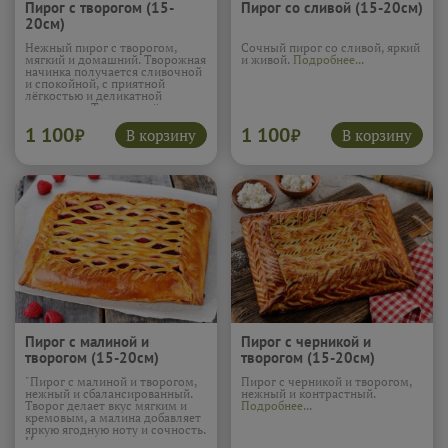
Пирог с творогом (15-
Пирог со сливой (15-20см)
20см)
Нежный пирог с творогом,
Сочный пирог со сливой, яркий
мягкий и домашний. Творожная
и живой.
Подробнее...
начинка получается сливочной
и спокойной, с приятной
лёгкостью и деликатной
сладостью. Тесто подчёркивает
вкус и делает текстуру
1 100
1 100
особенно мягкой и уютной.
В корзину
В корзину
₽
₽
Такой пирог напоминает о
простой домашней выпечке и
отлично подходит для
неспешного чаепития.
Подробнее...
Пирог с малиной и
Пирог с черникой и
творогом (15-20см)
творогом (15-20см)
"Пирог с малиной и творогом,
Пирог с черникой и творогом,
нежный и сбалансированный.
нежный и контрастный.
Творог делает вкус мягким и
Подробнее...
кремовым, а малина добавляет
яркую ягодную ноту и сочность.
Начинка получается