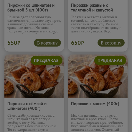
Пирожки со шпинатом и
Пирожки ржаные с
брынзой 5 шт (400г)
телятиной и капустой
(400г)
Брынза даёт солоноватую
Телятина остаётся мягкой и
сливочность и делает вкус ярче,
сочной, капуста добавляет
а шпинат добавляет свежие
свежесть и текстуру. Ржаное
травяные нотки. Начинка
тесто подчёркивает начинку и
получается сочной и мягкой, с
даёт глубину вкуса. Вкус
приятной, ровной текстурой.
получается насыщенным и
Такие пирожки особенно
спокойным. Пирожки хорошо
550
650
хороши тёплыми, когда вкус
насыщают.
Подробнее...
В корзину
В корзину
₽
₽
раскрывается максимально
нежно.
Подробнее...
Пирожки с сёмгой и
Пирожки с мясом (400г)
шпинатом (400г)
Сёмга даёт насыщенность, а
Мясная начинка получается
шпинат добавляет лёгкую
плотной и ароматной. Тесто
зелёную ноту. Начинка
мягкое и хорошо пропечённое.
получается нежной и сочной.
Вкус знакомый и понятный, без
Тесто удерживает вкус и
лишних акцентов. Отличный