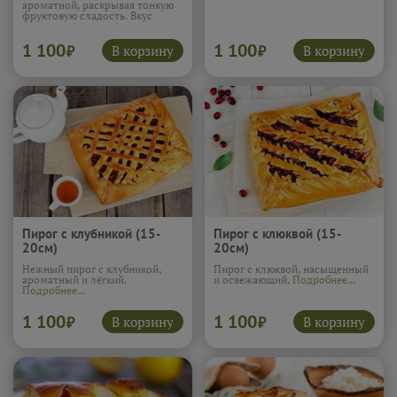
ароматной, раскрывая тонкую
фруктовую сладость. Вкус
получается нежным и
спокойным, очень тёплым и
1 100
1 100
домашним. Этот пирог словно
В корзину
В корзину
₽
₽
создан для тихого чаепития и
ощущения приятного
комфорта.
Подробнее...
Пирог с клубникой (15-
Пирог с клюквой (15-
20см)
20см)
Нежный пирог с клубникой,
Пирог с клюквой, насыщенный
ароматный и лёгкий.
и освежающий.
Подробнее...
Подробнее...
1 100
1 100
В корзину
В корзину
₽
₽