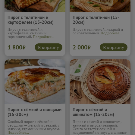
Пирог с телятиной и
Пирог с телятиной (15-
картофелем (15-20см)
20см)
Пирог с телятиной и
Пирог с телятиной, нежный и
картофелем, сытный и
основательный.
Подробнее...
гармоничный.
Подробнее...
1 800
2 000
В корзину
В корзину
₽
₽
Пирог с сёмгой и овощами
Пирог с сёмгой и
(15-20см)
шпинатом (15-20см)
Сдобный пирог с сёмгой и
Пирог с сёмгой и шпинатом,
овощами — лёгкий и свежий, с
нежный и выразительный.
мягким, гармоничным вкусом.
Сёмга остаётся сочной и
Подробнее...
насыщенной по вкусу, а шпинат