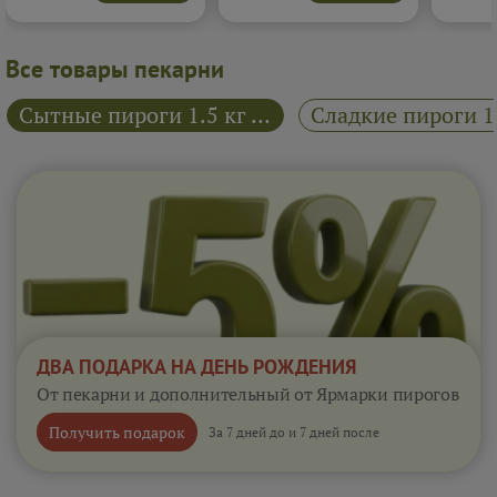
Отличный вариант для
настоящ
плотного перекуса, когда
десерта,
хочется чего-то тёплого и
аппетит
сытного.
Подробнее...
Все товары пекарни
Сытные пироги 1.5 кг "Райский пирожок"
ДВА ПОДАРКА НА ДЕНЬ РОЖДЕНИЯ
От пекарни и дополнительный от Ярмарки пирогов
Получить подарок
За 7 дней до и 7 дней после