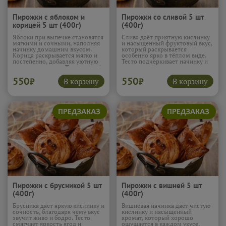
Пирожки с яблоком и
Пирожки со сливой 5 шт
корицей 5 шт (400г)
(400г)
Яблоки при выпечке становятся
Слива даёт приятную кислинку
мягкими и сочными, наполняя
и насыщенный фруктовый вкус,
начинку домашним вкусом.
который раскрывается
Корица раскрывается мягко и
особенно ярко в тёплом виде.
постепенно, добавляя уютную
Тесто подчёркивает начинку и
пряность и тепло. Тесто создаёт
смягчает её яркость, создавая
нежную текстуру, и эти
ровный баланс. Эти пирожки
550
550
пирожки особенно хороши к
приятно освежают и оставляют
В корзину
В корзину
₽
₽
вечернему чаю.
Подробнее...
лёгкое фруктовое послевкусие.
Подробнее...
Пирожки с брусникой 5 шт
Пирожки с вишней 5 шт
(400г)
(400г)
Брусника даёт яркую кислинку и
Вишнёвая начинка даёт чистую
сочность, благодаря чему вкус
кислинку и насыщенный
звучит живо и бодро. Тесто
аромат, который хорошо
смягчает яркость ягод и
ощущается в каждом укусе.