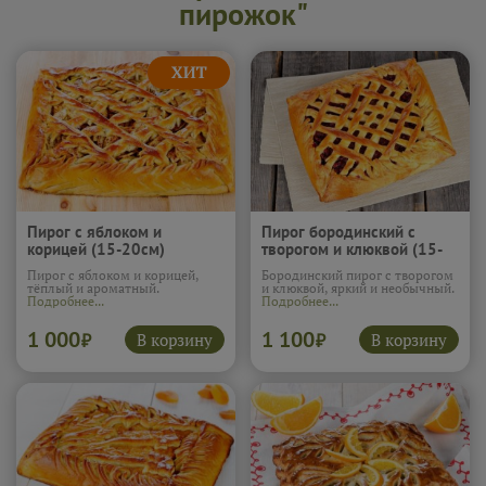
пирожок"
Пирог с яблоком и
Пирог бородинский с
корицей (15-20см)
творогом и клюквой (15-
20см)
Пирог с яблоком и корицей,
Бородинский пирог с творогом
тёплый и ароматный.
и клюквой, яркий и необычный.
Подробнее...
Подробнее...
1 000
1 100
В корзину
В корзину
₽
₽