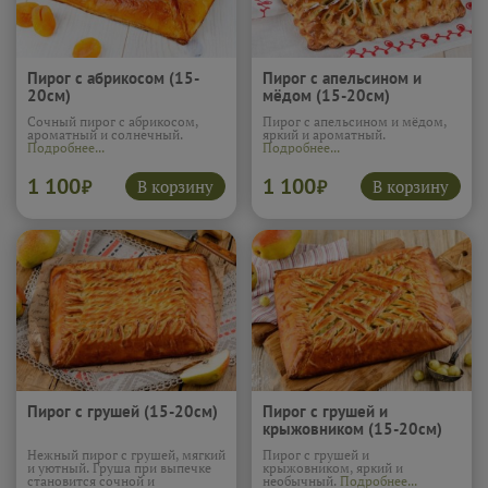
Пирог с абрикосом (15-
Пирог с апельсином и
20см)
мёдом (15-20см)
Сочный пирог с абрикосом,
Пирог с апельсином и мёдом,
ароматный и солнечный.
яркий и ароматный.
Подробнее...
Подробнее...
1 100
1 100
В корзину
В корзину
₽
₽
Пирог с грушей (15-20см)
Пирог с грушей и
крыжовником (15-20см)
Нежный пирог с грушей, мягкий
Пирог с грушей и
и уютный. Груша при выпечке
крыжовником, яркий и
становится сочной и
необычный.
Подробнее...