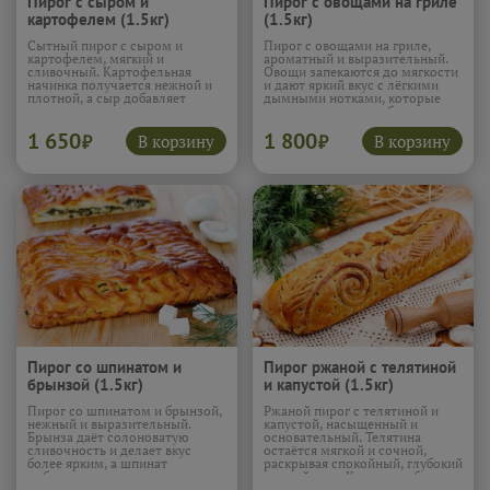
Пирог с сыром и
Пирог с овощами на гриле
картофелем (1.5кг)
(1.5кг)
Сытный пирог с сыром и
Пирог с овощами на гриле,
картофелем, мягкий и
ароматный и выразительный.
сливочный. Картофельная
Овощи запекаются до мягкости
начинка получается нежной и
и дают яркий вкус с лёгкими
плотной, а сыр добавляет
дымными нотками, которые
тягучую сливочную
делают начинку особенно
насыщенность и лёгкую
аппетитной. Тесто удерживает
1 650
1 800
солоноватую ноту. Тесто
сочность и помогает вкусам
В корзину
В корзину
₽
₽
удерживает сочность и делает
раскрыться ровно, без
вкус ровным и гармоничным.
резкости. Пирог получается
Пирог ощущается тёплым и
насыщенным, но лёгким по
домашним, как комфортная еда
ощущению, с приятным
для большой компании.
ароматом на послевкусие.
Подробнее...
Подробнее...
Пирог со шпинатом и
Пирог ржаной с телятиной
брынзой (1.5кг)
и капустой (1.5кг)
Пирог со шпинатом и брынзой,
Ржаной пирог с телятиной и
нежный и выразительный.
капустой, насыщенный и
Брынза даёт солоноватую
основательный. Телятина
сливочность и делает вкус
остаётся мягкой и сочной,
более ярким, а шпинат
раскрывая спокойный, глубокий
добавляет свежие травяные
мясной вкус. Капуста добавляет
нотки. Начинка получается
нежность и лёгкую сладость,