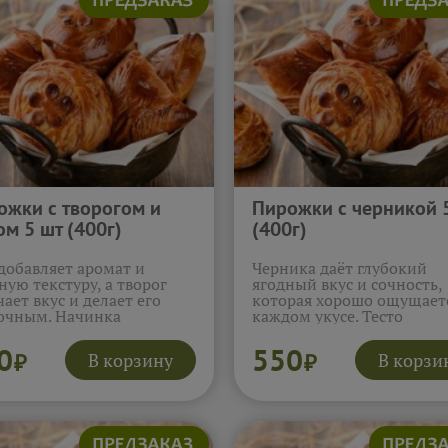
ожки с творогом и
Пирожки с черникой 
м 5 шт (400г)
(400г)
добавляет аромат и
Черника даёт глубокий
ную текстуру, а творог
ягодный вкус и сочность,
чает вкус и делает его
которая хорошо ощущаетс
очным. Начинка
каждом укусе. Тесто
чается сбалансированной
подчёркивает начинку и
ень уютной, без перегруза
делает вкус мягче, сохран
0
550
В корзину
В корзи
₽
₽
остью. Эти пирожки
яркость ягод. Эти пирожк
тся есть неторопливо,
получаются выразитель
аждаясь мягкой
и очень приятными к чаю
турой.
Подробнее...
Подробнее...