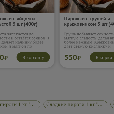
ожки с яйцом и
Пирожки с грушей и
устой 5 шт (400г)
крыжовником 5 шт (4
ста запекается до
Груша добавляет сочность
ости и остаётся сочной, а
мягкую сладость, делая в
 делает начинку более
более нежным. Крыжовн
ной и мягкой по
даёт свежую кислинку и
туре. Вкус раскрывается
живой акцент, благодаря
ойно и гармонично, без
которому начинка звучит
0
550
В корзину
В корзи
₽
₽
ей тяжести. Эти
интересно. Эти пирожки
жки ассоциируются с
запоминаются своей кисл
сической домашней
сладкой игрой и приятн
чкой и уютом.
послевкусием.
Подробнее.
обнее...
Сытные пироги 1 кг "Райский пирожок"
Сладкие пироги 1 кг "Райский пирожок"