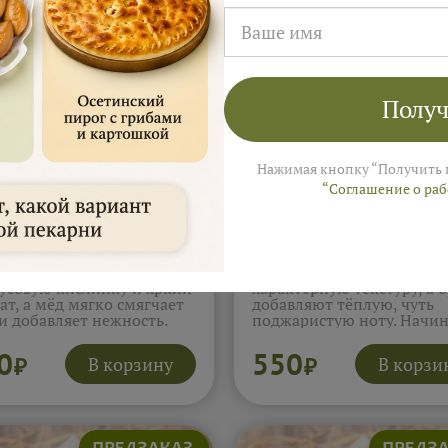
Получ
Нажимая кнопку “Получить 
“Соглашение о ра
ожки с лимоном и
Пирожки с маком и
м 5 шт (400г)
орехом 5 шт (400г)
н даёт чистую
Мак даёт глубокий арома
усовую кислинку и яркий
характерную текстуру, а 
ат, а мёд мягко смягчает
добавляют тёплую, чуть
 и добавляет нежность.
поджаристую ноту. Начи
нка получается
получается сытной и
оничной, без резкости, с
выразительной, раскрыва
0
550
В корзину
В корзи
₽
₽
тным свежим
постепенно. Эти пирожк
евкусием. Такие пирожки
особенно любят за
енно хорошо идут к чаю
классическое сочетание и
е сытного стола.
богатое послевкусие.
обнее...
Подробнее...