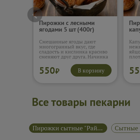
Пирожки с лесными
Пир
ягодами 5 шт (400г)
кап
Смешанные ягоды дают
Капу
многогранный вкус, где
нежн
сладость и кислинка красиво
яйцо
сменяют друг друга. Начинка
плот
остаётся сочной и яркой, с
текс
натуральным ягодным
спок
550
55
В корзину
₽
ароматом. Эти пирожки
лишн
создают ощущение
пиро
настоящего ягодного десерта,
клас
живого и аппетитного.
выпе
Подробнее...
Подр
Все товары пекарни
Пирожки сладкие "Райский пирожок"
Пирожки сытные "Райский пирожок"