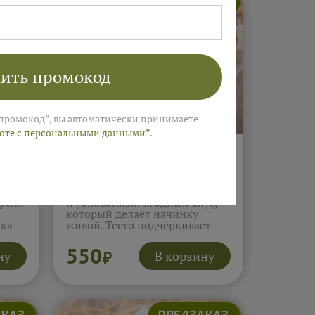
ить промокод
промокод”, вы автоматически принимаете
боте с персональными данными”
.
Пирожки с малиной 5 шт
(400г)
т и
Малина даёт яркую кислинку
орехи
и узнаваемый ягодный вкус,
который делает начинку
нка
живой. Тесто подчёркивает
ягоды и смягчает их яркость,
ясь
создавая приятный баланс.
550
ну
В корзину
₽
и
Такие пирожки отлично
подходят к чаю, когда хочется
чего-то лёгкого и свежего.
Подробнее...