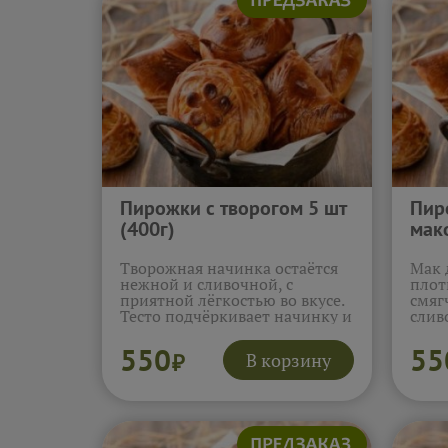
Пирожки с творогом 5 шт
Пир
(400г)
мако
Творожная начинка остаётся
Мак 
нежной и сливочной, с
плот
приятной лёгкостью во вкусе.
смяг
Тесто подчёркивает начинку и
слив
делает текстуру особенно
полу
комфортной и домашней. Эти
и оч
550
55
В корзину
₽
пирожки ассоциируются с
слад
тёплой выпечкой и
хоче
спокойным чаепитием.
насл
Подробнее...
текс