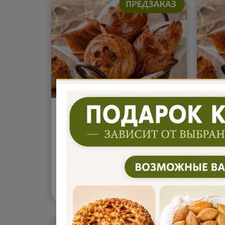
Пирожки с апельсином и
Пир
мёдом 5 шт (400г)
(400
Апельсиновая свежесть
Груш
раскрывается сочной
сочн
кислинкой, а мёд добавляет
раск
тёплую сладость и делает вкус
слад
более нежным. Начинка
нежн
получается насыщенной, но
уютн
550
55
В корзину
₽
очень гармоничной, с
пиро
приятным цитрусовым
чаю,
ароматом. Эти пирожки
мягк
оставляют мягкое,
Подр
согревающее послевкусие.