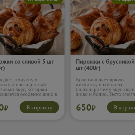
ожки со сливой 5 шт
Пирожки с брусникой
г)
шт (400г)
а даёт приятную
Брусника даёт яркую
инку и насыщенный
кислинку и сочность,
товый вкус, который
благодаря чему вкус звуч
рывается особенно ярко в
живо и бодро. Тесто смяг
ом виде. Тесто
яркость ягод и создаёт
ёркивает начинку и
приятный баланс, чтобы
0
650
В корзину
В корзи
₽
₽
чает её яркость, создавая
начинка раскрывалась ро
ый баланс. Эти пирожки
Эти пирожки особенно
тно освежают и
нравятся любителям кис
вляют лёгкое фруктовое
ягодных акцентов.
евкусие.
Подробнее...
Подробнее...