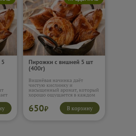
 5
Пирожки с вишней 5 шт
(400г)
Вишнёвая начинка даёт
чистую кислинку и
ит
насыщенный аромат, который
чает
хорошо ощущается в каждом
укусе. Тесто мягкое и нежное,
оно подчёркивает ягоды и
650
ну
В корзину
₽
вно.
удерживает сочность внутри.
Такие пирожки хочется есть
лых
неспешно, наслаждаясь ярким
послевкусием.
Подробнее...