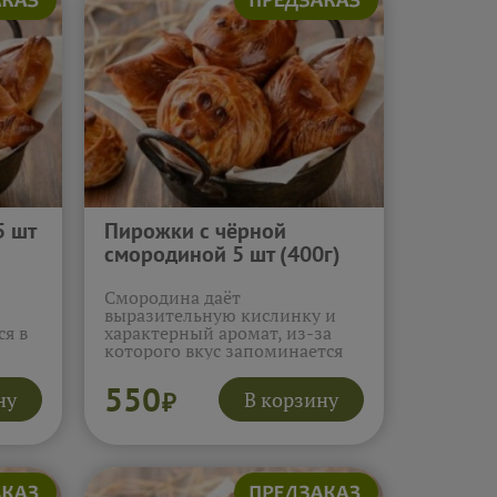
5 шт
Пирожки с чёрной
смородиной 5 шт (400г)
Смородина даёт
выразительную кислинку и
я в
характерный аромат, из-за
которого вкус запоминается
сразу. Тесто смягчает яркость
яя
начинки и помогает
550
ну
В корзину
₽
и
сохранить баланс. Эти
ными
пирожки оставляют сочное
.
послевкусие и приятное
желание взять ещё.
Подробнее...