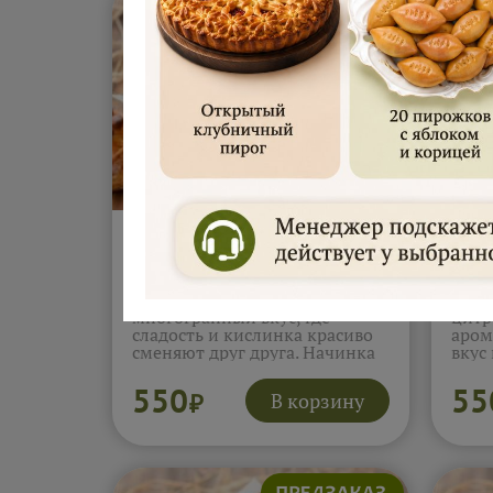
Подробнее...
Пирожки с лесными
Пир
ягодами 5 шт (400г)
мёдо
Смешанные ягоды дают
Лимо
многогранный вкус, где
цитр
сладость и кислинка красиво
аром
сменяют друг друга. Начинка
вкус
остаётся сочной и яркой, с
Начи
натуральным ягодным
гарм
550
55
В корзину
₽
ароматом. Эти пирожки
прия
создают ощущение
посл
настоящего ягодного десерта,
особ
живого и аппетитного.
посл
Подробнее...
Подр