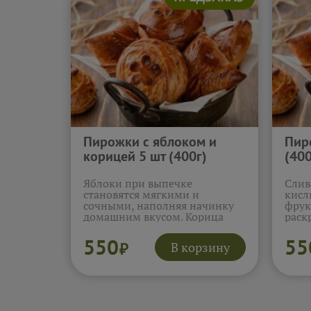
Пирожки с яблоком и
Пир
корицей 5 шт (400г)
(400
Яблоки при выпечке
Слив
становятся мягкими и
кисл
сочными, наполняя начинку
фрук
домашним вкусом. Корица
раск
раскрывается мягко и
тёпл
постепенно, добавляя уютную
подч
550
55
В корзину
₽
пряность и тепло. Тесто
смяг
создаёт нежную текстуру, и
ровн
эти пирожки особенно
прия
хороши к вечернему чаю.
оста
Подробнее...
посл