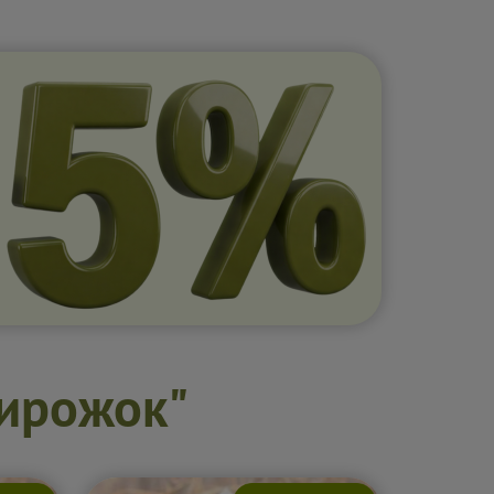
пирожок"