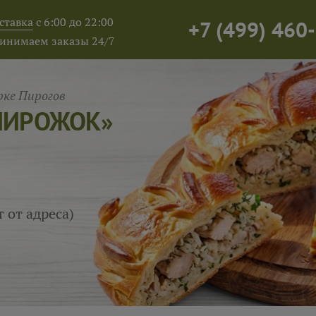
ставка
с 6:00 до 22:00
+7
(
499
)
460-
инимаем заказы 24/7
ке Пирогов
ПИРОЖОК»
т от адреса)