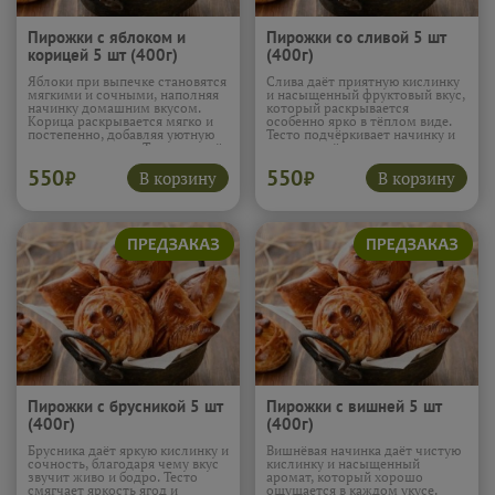
Пирожки с яблоком и
Пирожки со сливой 5 шт
корицей 5 шт (400г)
(400г)
Яблоки при выпечке становятся
Слива даёт приятную кислинку
мягкими и сочными, наполняя
и насыщенный фруктовый вкус,
начинку домашним вкусом.
который раскрывается
Корица раскрывается мягко и
особенно ярко в тёплом виде.
постепенно, добавляя уютную
Тесто подчёркивает начинку и
пряность и тепло. Тесто создаёт
смягчает её яркость, создавая
нежную текстуру, и эти
ровный баланс. Эти пирожки
550
550
пирожки особенно хороши к
приятно освежают и оставляют
В корзину
В корзину
₽
₽
вечернему чаю.
Подробнее...
лёгкое фруктовое послевкусие.
Подробнее...
Пирожки с брусникой 5 шт
Пирожки с вишней 5 шт
(400г)
(400г)
Брусника даёт яркую кислинку и
Вишнёвая начинка даёт чистую
сочность, благодаря чему вкус
кислинку и насыщенный
звучит живо и бодро. Тесто
аромат, который хорошо
смягчает яркость ягод и
ощущается в каждом укусе.