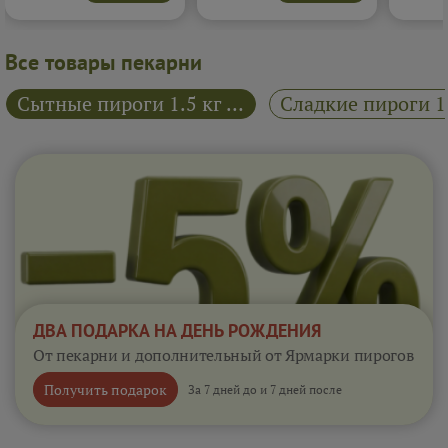
настоящего ягодного
классической домашней
послевк
десерта, живого и
выпечкой и уютом.
аппетитного.
Подробнее...
Подробнее...
Все товары пекарни
Сытные пироги 1.5 кг "Райский пирожок"
ДВА ПОДАРКА НА ДЕНЬ РОЖДЕНИЯ
От пекарни и дополнительный от Ярмарки пирогов
Получить подарок
За 7 дней до и 7 дней после