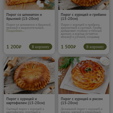
Пирог со шпинатом и
Пирог с курицей и грибами
брынзой (15-20см)
(15-20см)
Пирог со шпинатом и брынзой,
Пирог с курицей и грибами,
нежный и выразительный.
ароматный и сытный. Грибы
Подробнее...
добавляют глубину и тёплый
аромат, а курица остаётся
нежной и сочной, создавая
мягкий, сбалансированный
вкус. Тесто подчёркивает
1 200
1 500
начинку и удерживает
В корзину
В корзину
₽
₽
сочность, чтобы каждый
кусочек был комфортным. Этот
пирог получается очень
уютным и по-настоящему
домашним.
Подробнее...
Пирог с курицей и
Пирог с курицей и рисом
картофелем (15-20см)
(15-20см)
Сытный пирог с курицей и
Домашний пирог с курицей и
картофелем, плотный и
рисом, мягкий и спокойный.