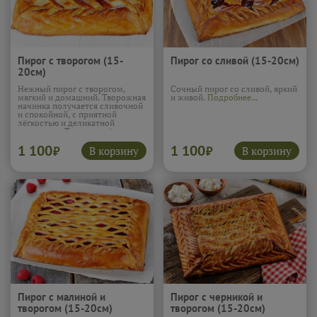
Пирог с творогом (15-
Пирог со сливой (15-20см)
20см)
Нежный пирог с творогом,
Сочный пирог со сливой, яркий
мягкий и домашний. Творожная
и живой.
Подробнее...
начинка получается сливочной
и спокойной, с приятной
лёгкостью и деликатной
сладостью. Тесто подчёркивает
вкус и делает текстуру
1 100
1 100
особенно мягкой и уютной.
В корзину
В корзину
₽
₽
Такой пирог напоминает о
простой домашней выпечке и
отлично подходит для
неспешного чаепития.
Подробнее...
Пирог с малиной и
Пирог с черникой и
творогом (15-20см)
творогом (15-20см)