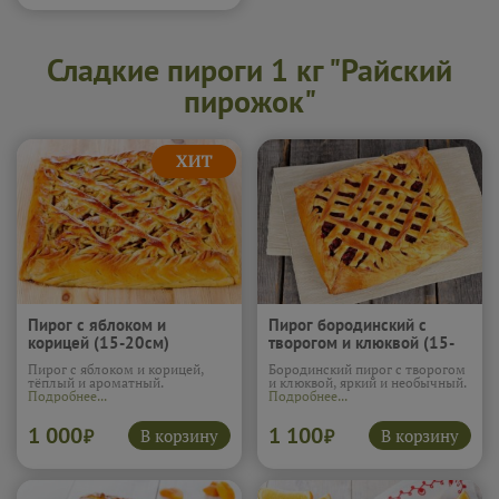
Сладкие пироги 1 кг "Райский
пирожок"
Пирог с яблоком и
Пирог бородинский с
корицей (15-20см)
творогом и клюквой (15-
20см)
Пирог с яблоком и корицей,
Бородинский пирог с творогом
тёплый и ароматный.
и клюквой, яркий и необычный.
Подробнее...
Подробнее...
1 000
1 100
В корзину
В корзину
₽
₽