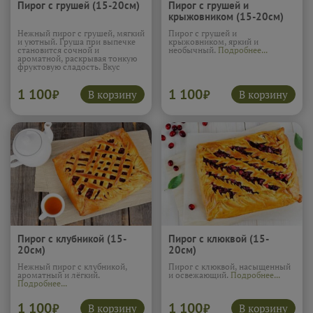
Пирог с грушей (15-20см)
Пирог с грушей и
крыжовником (15-20см)
Нежный пирог с грушей, мягкий
Пирог с грушей и
и уютный. Груша при выпечке
крыжовником, яркий и
становится сочной и
необычный.
Подробнее...
ароматной, раскрывая тонкую
фруктовую сладость. Вкус
получается нежным и
спокойным, очень тёплым и
1 100
1 100
домашним. Этот пирог словно
В корзину
В корзину
₽
₽
создан для тихого чаепития и
ощущения приятного
комфорта.
Подробнее...
Пирог с клубникой (15-
Пирог с клюквой (15-
20см)
20см)
Нежный пирог с клубникой,
Пирог с клюквой, насыщенный
ароматный и лёгкий.
и освежающий.
Подробнее...
Подробнее...
1 100
1 100
В корзину
В корзину
₽
₽