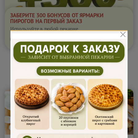
ЗАБЕРИТЕ 300 БОНУСОВ ОТ ЯРМАРКИ
ПИРОГОВ НА ПЕРВЫЙ ЗАКАЗ
Используйте в любой пекарне
Получить бонусы
действуют 24 часа
Сытные пироги 1 кг "Райский
пирожок"