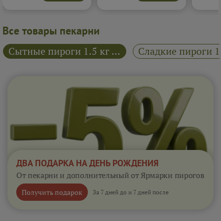
Отличный вариант для
настоящего ягодного
хочется 
плотного перекуса, когда
десерта, живого и
наслажд
хочется чего-то тёплого и
аппетитного.
Подробнее...
послевк
сытного.
Подробнее...
Все товары пекарни
Сытные пироги 1.5 кг "Райский пирожок"
ДВА ПОДАРКА НА ДЕНЬ РОЖДЕНИЯ
От пекарни и дополнительный от Ярмарки пирогов
Получить подарок
За 7 дней до и 7 дней после