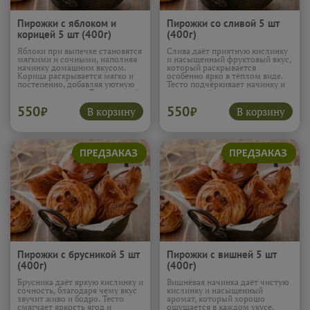
Пирожки с яблоком и
Пирожки со сливой 5 шт
корицей 5 шт (400г)
(400г)
Яблоки при выпечке становятся
Слива даёт приятную кислинку
мягкими и сочными, наполняя
и насыщенный фруктовый вкус,
начинку домашним вкусом.
который раскрывается
Корица раскрывается мягко и
особенно ярко в тёплом виде.
постепенно, добавляя уютную
Тесто подчёркивает начинку и
пряность и тепло. Тесто создаёт
смягчает её яркость, создавая
нежную текстуру, и эти
ровный баланс. Эти пирожки
550
550
пирожки особенно хороши к
приятно освежают и оставляют
В корзину
В корзину
₽
₽
вечернему чаю.
Подробнее...
лёгкое фруктовое послевкусие.
Подробнее...
Пирожки с брусникой 5 шт
Пирожки с вишней 5 шт
(400г)
(400г)
Брусника даёт яркую кислинку и
Вишнёвая начинка даёт чистую
сочность, благодаря чему вкус
кислинку и насыщенный
звучит живо и бодро. Тесто
аромат, который хорошо
смягчает яркость ягод и
ощущается в каждом укусе.