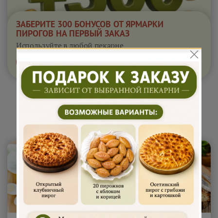
ЗАБЕРИТЕ 300 БОНУСОВ ОТ ЯРМАРКИ
ПИРОГОВ НА ПЕРВЫЙ ЗАКАЗ
Используйте в любой пекарне
Получить бонусы
действуют 24 часа
Сытные пироги 1 кг "Райский
пирожок"