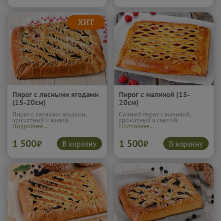
отлично подходит к чаю, когда
хочется чего-то мягкого и
вкусного.
Подробнее...
Пирог с лесными ягодами
Пирог с малиной (15-
(15-20см)
20см)
Пирог с лесными ягодами,
Сочный пирог с малиной,
ароматный и живой.
ароматный и свежий.
Подробнее...
Подробнее...
1 500
1 500
В корзину
В корзину
₽
₽