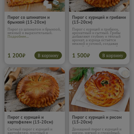
Пирог со шпинатом и
Пирог с курицей и грибами
брынзой (15-20см)
(15-20см)
Пирог со шпинатом и брынзой,
Пирог с курицей и грибами,
нежный и выразительный.
ароматный и сытный. Грибы
Подробнее...
добавляют глубину и тёплый
аромат, а курица остаётся
нежной и сочной, создавая
мягкий, сбалансированный
вкус. Тесто подчёркивает
1 200
1 500
начинку и удерживает
В корзину
В корзину
₽
₽
сочность, чтобы каждый
кусочек был комфортным. Этот
пирог получается очень
уютным и по-настоящему
домашним.
Подробнее...
Пирог с курицей и
Пирог с курицей и рисом
картофелем (15-20см)
(15-20см)
Сытный пирог с курицей и
Домашний пирог с курицей и
картофелем, плотный и
рисом, мягкий и спокойный.