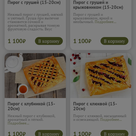
Пирог с грушей (15-20см)
Пирог с грушей и
крыжовником (15-20см)
Нежный пирог с грушей, мягкий
Пирог с грушей и
и уютный. Груша при выпечке
крыжовником, яркий и
становится сочной и
необычный.
Подробнее...
ароматной, раскрывая тонкую
фруктовую сладость. Вкус
получается нежным и
спокойным, очень тёплым и
1 100
1 100
домашним. Этот пирог словно
В корзину
В корзину
₽
₽
создан для тихого чаепития и
ощущения приятного
комфорта.
Подробнее...
Пирог с клубникой (15-
Пирог с клюквой (15-
20см)
20см)
Нежный пирог с клубникой,
Пирог с клюквой, насыщенный
ароматный и лёгкий.
и освежающий.
Подробнее...
Подробнее...
1 100
1 100
В корзину
В корзину
₽
₽