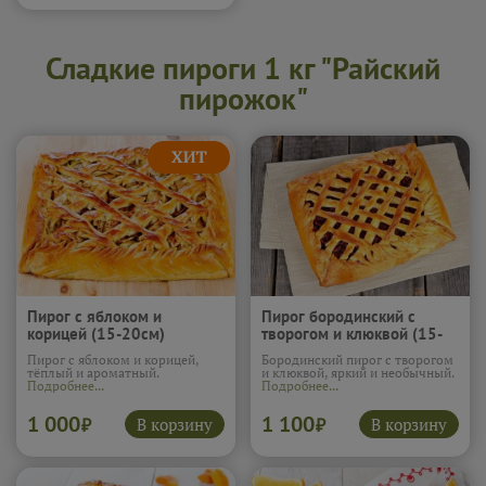
Сладкие пироги 1 кг "Райский
пирожок"
Пирог с яблоком и
Пирог бородинский с
корицей (15-20см)
творогом и клюквой (15-
20см)
Пирог с яблоком и корицей,
Бородинский пирог с творогом
тёплый и ароматный.
и клюквой, яркий и необычный.
Подробнее...
Подробнее...
1 000
1 100
В корзину
В корзину
₽
₽