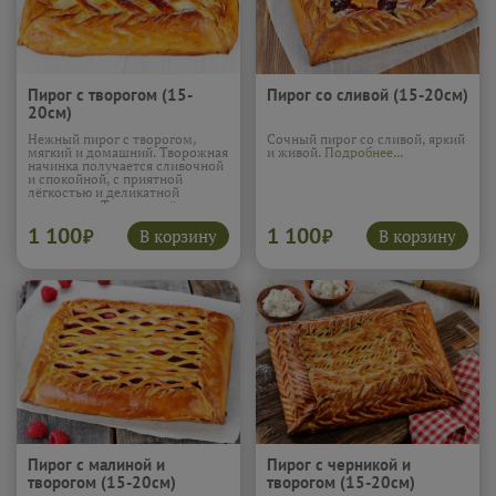
Пирог с творогом (15-
Пирог со сливой (15-20см)
20см)
Нежный пирог с творогом,
Сочный пирог со сливой, яркий
мягкий и домашний. Творожная
и живой.
Подробнее...
начинка получается сливочной
и спокойной, с приятной
лёгкостью и деликатной
сладостью. Тесто подчёркивает
вкус и делает текстуру
1 100
1 100
особенно мягкой и уютной.
В корзину
В корзину
₽
₽
Такой пирог напоминает о
простой домашней выпечке и
отлично подходит для
неспешного чаепития.
Подробнее...
Пирог с малиной и
Пирог с черникой и
творогом (15-20см)
творогом (15-20см)