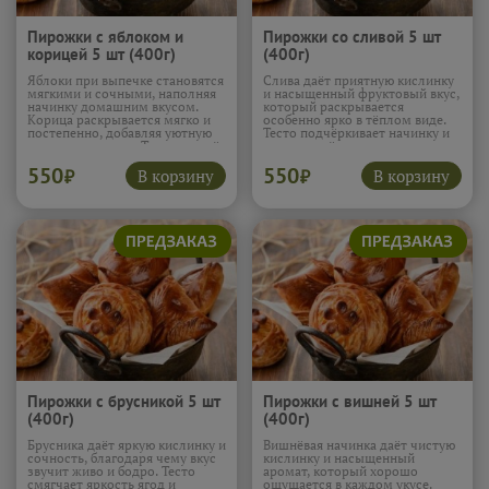
Пирожки с яблоком и
Пирожки со сливой 5 шт
корицей 5 шт (400г)
(400г)
Яблоки при выпечке становятся
Слива даёт приятную кислинку
мягкими и сочными, наполняя
и насыщенный фруктовый вкус,
начинку домашним вкусом.
который раскрывается
Корица раскрывается мягко и
особенно ярко в тёплом виде.
постепенно, добавляя уютную
Тесто подчёркивает начинку и
пряность и тепло. Тесто создаёт
смягчает её яркость, создавая
нежную текстуру, и эти
ровный баланс. Эти пирожки
550
550
пирожки особенно хороши к
приятно освежают и оставляют
В корзину
В корзину
₽
₽
вечернему чаю.
Подробнее...
лёгкое фруктовое послевкусие.
Подробнее...
Пирожки с брусникой 5 шт
Пирожки с вишней 5 шт
(400г)
(400г)
Брусника даёт яркую кислинку и
Вишнёвая начинка даёт чистую
сочность, благодаря чему вкус
кислинку и насыщенный
звучит живо и бодро. Тесто
аромат, который хорошо
смягчает яркость ягод и
ощущается в каждом укусе.