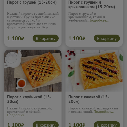
Пирог с грушей (15-20см)
Пирог с грушей и
крыжовником (15-20см)
Нежный пирог с грушей, мягкий
Пирог с грушей и
и уютный. Груша при выпечке
крыжовником, яркий и
становится сочной и
необычный.
Подробнее...
ароматной, раскрывая тонкую
фруктовую сладость. Вкус
получается нежным и
спокойным, очень тёплым и
1 100
1 100
домашним. Этот пирог словно
В корзину
В корзину
₽
₽
создан для тихого чаепития и
ощущения приятного
комфорта.
Подробнее...
Пирог с клубникой (15-
Пирог с клюквой (15-
20см)
20см)
Нежный пирог с клубникой,
Пирог с клюквой, насыщенный
ароматный и лёгкий.
и освежающий.
Подробнее...
Подробнее...
1 100
1 100
В корзину
В корзину
₽
₽