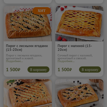
отлично подходит к чаю, когда
хочется чего-то мягкого и
вкусного.
Подробнее...
Пирог с лесными ягодами
Пирог с малиной (15-
(15-20см)
20см)
Пирог с лесными ягодами,
Сочный пирог с малиной,
ароматный и живой.
ароматный и свежий.
Подробнее...
Подробнее...
1 500
1 500
В корзину
В корзину
₽
₽