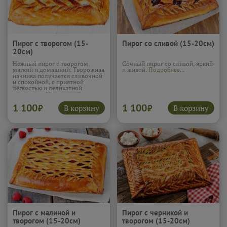
Пирог с творогом (15-
Пирог со сливой (15-20см)
20см)
Нежный пирог с творогом,
Сочный пирог со сливой, яркий
мягкий и домашний. Творожная
и живой.
Подробнее...
начинка получается сливочной
и спокойной, с приятной
лёгкостью и деликатной
сладостью. Тесто подчёркивает
вкус и делает текстуру
1 100
1 100
особенно мягкой и уютной.
В корзину
В корзину
₽
₽
Такой пирог напоминает о
простой домашней выпечке и
отлично подходит для
неспешного чаепития.
Подробнее...
Пирог с малиной и
Пирог с черникой и
творогом (15-20см)
творогом (15-20см)