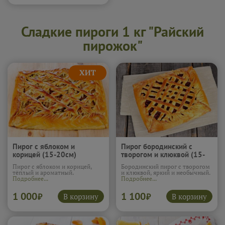
Сладкие пироги 1 кг "Райский
пирожок"
Пирог с яблоком и
Пирог бородинский с
корицей (15-20см)
творогом и клюквой (15-
20см)
Пирог с яблоком и корицей,
Бородинский пирог с творогом
тёплый и ароматный.
и клюквой, яркий и необычный.
Подробнее...
Подробнее...
1 000
1 100
В корзину
В корзину
₽
₽