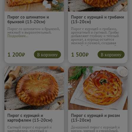
Пирог со шпинатом и
Пирог с курицей и грибами
брынзой (15-20см)
(15-20см)
Пирог со шпинатом и брынзой,
Пирог с курицей и грибами,
нежный и выразительный.
ароматный и сытный. Грибы
Подробнее...
добавляют глубину и тёплый
аромат, а курица остаётся
нежной и сочной, создавая
мягкий, сбалансированный
вкус. Тесто подчёркивает
1 200
1 500
начинку и удерживает
В корзину
В корзину
₽
₽
сочность, чтобы каждый
кусочек был комфортным. Этот
пирог получается очень
уютным и по-настоящему
домашним.
Подробнее...
Пирог с курицей и
Пирог с курицей и рисом
картофелем (15-20см)
(15-20см)
Сытный пирог с курицей и
Домашний пирог с курицей и
картофелем, плотный и
рисом, мягкий и спокойный.