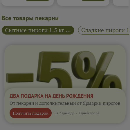
Отличный вариант для
настоящего ягодного
хочется 
плотного перекуса, когда
десерта, живого и
наслажд
хочется чего-то тёплого и
аппетитного.
Подробнее...
послевк
сытного.
Подробнее...
Все товары пекарни
Сытные пироги 1.5 кг "Райский пирожок"
ДВА ПОДАРКА НА ДЕНЬ РОЖДЕНИЯ
От пекарни и дополнительный от Ярмарки пирогов
Получить подарок
За 7 дней до и 7 дней после