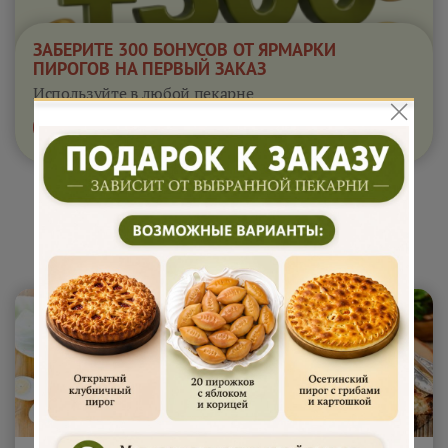
ЗАБЕРИТЕ 300 БОНУСОВ ОТ ЯРМАРКИ
ПИРОГОВ НА ПЕРВЫЙ ЗАКАЗ
Используйте в любой пекарне
Получить бонусы
действуют 24 часа
Сытные пироги 1 кг "Райский
пирожок"